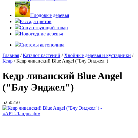
Плодовые деревья
Рассада цветов
Сопутствующий товар
Новогодние деревья
Системы автополива
Главная
/
Каталог растений
/
Хвойные деревья и кустарники
/
Кедр
/ Кедр ливанский Blue Angel ("Блу Энджел")
Кедр ливанский Blue Angel
("Блу Энджел")
5
250
250