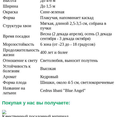
Высота
До 4-6 м
Ширина
До 1,5 м
Окраска
Сине-зеленая
Форма
Плакучая, напоминает каскад
Мягкая, длиной 2,5-3,5 см, собрана в
Структура хвои
пучки
Весна (2 декада апреля), осень (3 декада
Время посадки
сентября - 3 декада октября)
Морозостойкость
6 зона (от -23 до - 18 градусов)
Продолжительность
400 лет и более
жизни
Отношение к свету
Светолюбив, выносит полутень
Устойчивость к
Высокая
болезням
Аромат
Кедровый
Форма плода
Шишки, около 4-5 см, светлокоричневые
Название на
Cedrus libani "Blue Angel"
латыни
Покупая у нас вы получаете:
Качественный посадочный материал