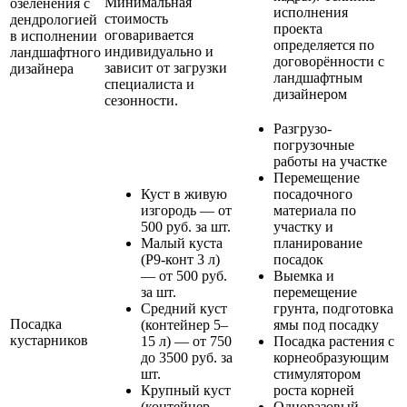
Минимальная
озеленения с
исполнения
стоимость
дендрологией
проекта
оговаривается
в исполнении
определяется по
индивидуально и
ландшафтного
договорённости с
зависит от загрузки
дизайнера
ландшафтным
специалиста и
дизайнером
сезонности.
Разгрузо-
погрузочные
работы на участке
Перемещение
Куст в живую
посадочного
изгородь — от
материала по
500 руб. за шт.
участку и
Малый куста
планирование
(Р9-конт 3 л)
посадок
— от 500 руб.
Выемка и
за шт.
перемещение
Средний куст
грунта, подготовка
Посадка
(контейнер 5–
ямы под посадку
кустарников
15 л) — от 750
Посадка растения с
до 3500 руб. за
корнеобразующим
шт.
стимулятором
Крупный куст
роста корней
(контейнер
Одноразовый