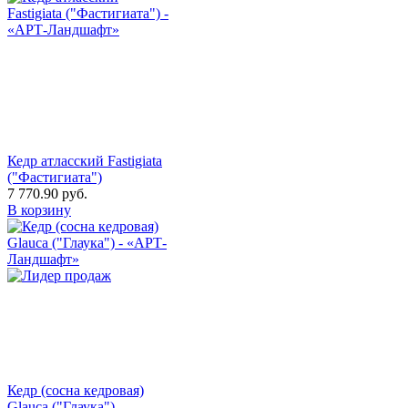
Кедр атласский Fastigiata
("Фастигиата")
7 770.90
руб.
В корзину
Кедр (сосна кедровая)
Glauca ("Глаука")