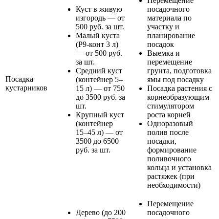
Перемещение
Куст в живую
посадочного
изгородь — от
материала по
500 руб. за шт.
участку и
Малый куста
планирование
(Р9-конт 3 л)
посадок
— от 500 руб.
Выемка и
за шт.
перемещение
Средний куст
грунта, подготовка
Посадка
(контейнер 5–
ямы под посадку
кустарников
15 л) — от 750
Посадка растения с
до 3500 руб. за
корнеобразующим
шт.
стимулятором
Крупный куст
роста корней
(контейнер
Одноразовый
15–45 л) — от
полив после
3500 до 6500
посадки,
руб. за шт.
формирование
поливочного
кольца и установка
растяжек (при
необходимости)
Перемещение
Дерево (до 200
посадочного