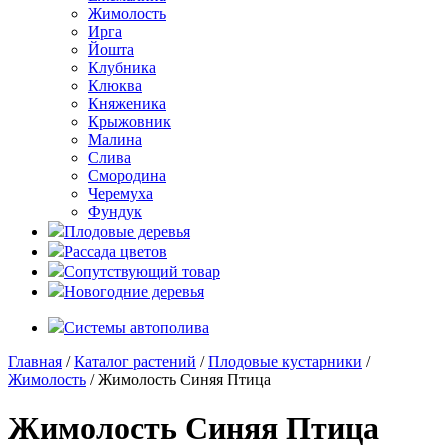
Жимолость
Ирга
Йошта
Клубника
Клюква
Княженика
Крыжовник
Малина
Слива
Смородина
Черемуха
Фундук
Плодовые деревья
Рассада цветов
Сопутствующий товар
Новогодние деревья
Системы автополива
Главная
/
Каталог растений
/
Плодовые кустарники
/
Жимолость
/ Жимолость Синяя Птица
Жимолость Синяя Птица