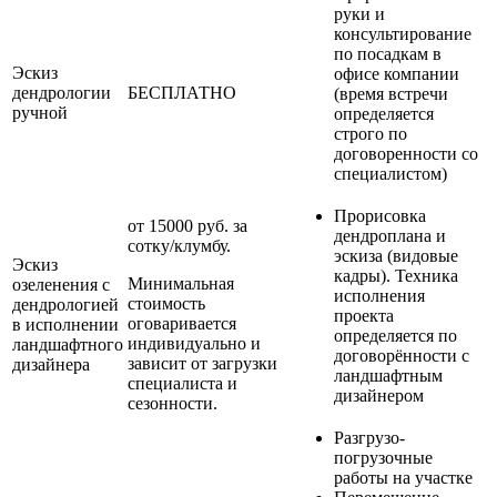
руки и
консультирование
по посадкам в
Эскиз
офисе компании
дендрологии
БЕСПЛАТНО
(время встречи
ручной
определяется
строго по
договоренности со
специалистом)
Прорисовка
от 15000 руб. за
дендроплана и
сотку/клумбу.
эскиза (видовые
Эскиз
кадры). Техника
Минимальная
озеленения с
исполнения
стоимость
дендрологией
проекта
оговаривается
в исполнении
определяется по
индивидуально и
ландшафтного
договорённости с
зависит от загрузки
дизайнера
ландшафтным
специалиста и
дизайнером
сезонности.
Разгрузо-
погрузочные
работы на участке