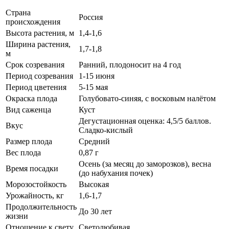
Страна
Россия
происхождения
Высота растения, м
1,4-1,6
Ширина растения,
1,7-1,8
м
Срок созревания
Ранний, плодоносит на 4 год
Период созревания
1-15 июня
Период цветения
5-15 мая
Окраска плода
Голубовато-синяя, с восковым налётом
Вид саженца
Куст
Дегустационная оценка: 4,5/5 баллов.
Вкус
Сладко-кислый
Размер плода
Средний
Вес плода
0,87 г
Осень (за месяц до заморозков), весна
Время посадки
(до набухания почек)
Морозостойкость
Высокая
Урожайность, кг
1,6-1,7
Продолжительность
До 30 лет
жизни
Отношение к свету
Светолюбивая