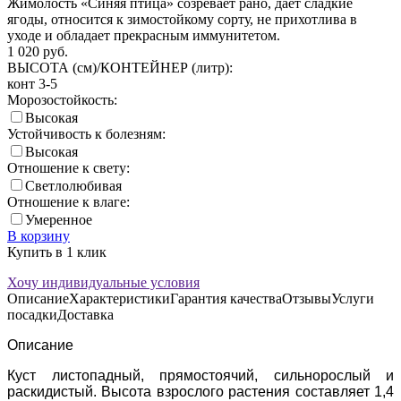
Жимолость «Синяя птица» созревает рано, дает сладкие
ягоды, относится к зимостойкому сорту, не прихотлива в
уходе и обладает прекрасным иммунитетом.
1 020
руб.
ВЫСОТА (см)/КОНТЕЙНЕР (литр):
конт 3-5
Морозостойкость:
Высокая
Устойчивость к болезням:
Высокая
Отношение к свету:
Светлолюбивая
Отношение к влаге:
Умеренное
В корзину
Купить в 1 клик
Хочу индивидуальные условия
Описание
Характеристики
Гарантия качества
Отзывы
Услуги
посадки
Доставка
Описание
Куст листопадный, прямостоячий, сильнорослый и
раскидистый. Высота взрослого растения составляет 1,4