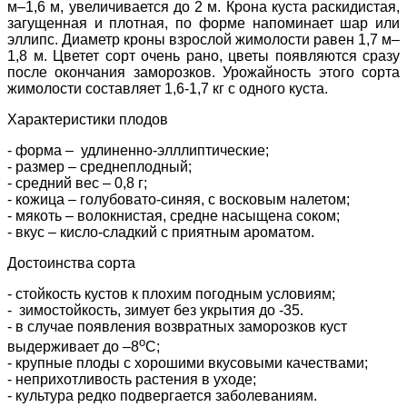
м–1,6 м, увеличивается до 2 м. Крона куста раскидистая,
загущенная и плотная, по форме напоминает шар или
эллипс. Диаметр кроны взрослой жимолости равен 1,7 м–
1,8 м. Цветет сорт очень рано, цветы появляются сразу
после окончания заморозков. Урожайность этого сорта
жимолости составляет 1,6-1,7 кг с одного куста.
Характеристики плодов
- форма –
удлиненно-элллиптические
;
- размер – среднеплодный;
- средний вес – 0,8 г;
- кожица – голубовато-синяя, с восковым налетом;
- мякоть – волокнистая, средне насыщена соком;
- вкус – кисло-сладкий с приятным ароматом.
Достоинства сорта
- стойкость кустов к плохим погодным условиям;
- зимостойкость, зимует без укрытия до -35.
- в случае появления возвратных заморозков куст
о
выдерживает до –8
С;
- крупные плоды с хорошими вкусовыми качествами;
- неприхотливость растения в уходе;
- культура редко подвергается заболеваниям.