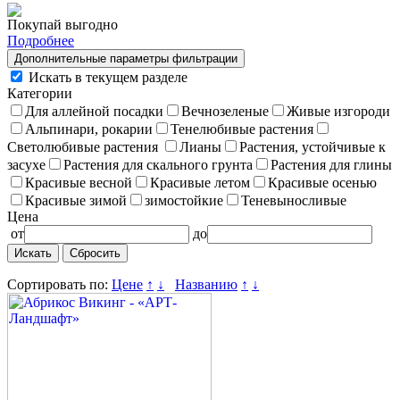
Покупай выгодно
Подробнее
Дополнительные параметры фильтрации
Искать в текущем разделе
Категории
Для аллейной посадки
Вечнозеленые
Живые изгороди
Альпинари, рокарии
Тенелюбивые растения
Светолюбивые растения
Лианы
Растения, устойчивые к
засухе
Растения для скального грунта
Растения для глины
Красивые весной
Красивые летом
Красивые осенью
Красивые зимой
зимостойкие
Теневыносливые
Цена
от
до
Сбросить
Сортировать по:
Цене
↑
↓
Названию
↑
↓