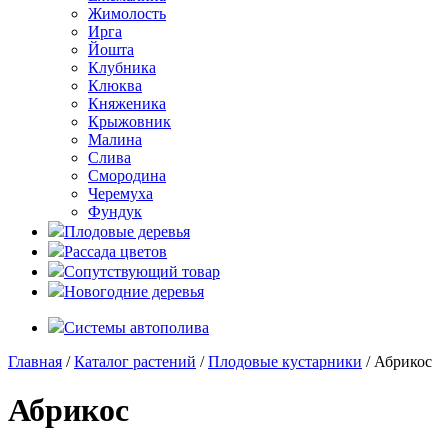
Жимолость
Ирга
Йошта
Клубника
Клюква
Княженика
Крыжовник
Малина
Слива
Смородина
Черемуха
Фундук
Плодовые деревья
Рассада цветов
Сопутствующий товар
Новогодние деревья
Системы автополива
Главная
/
Каталог растений
/
Плодовые кустарники
/ Абрикос
Абрикос