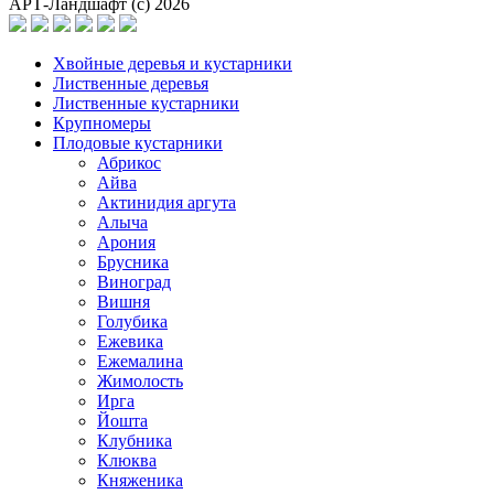
АРТ-Ландшафт (с) 2026
Хвойные деревья и кустарники
Лиственные деревья
Лиственные кустарники
Крупномеры
Плодовые кустарники
Абрикос
Айва
Актинидия аргута
Алыча
Арония
Брусника
Виноград
Вишня
Голубика
Ежевика
Ежемалина
Жимолость
Ирга
Йошта
Клубника
Клюква
Княженика