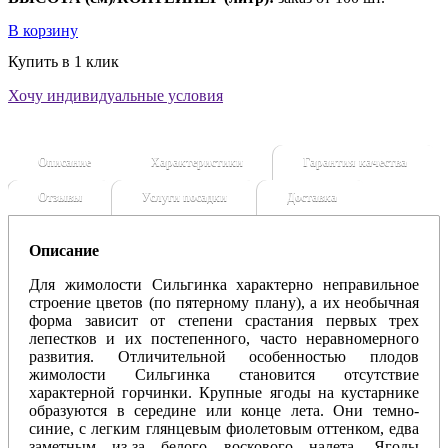
В корзину
Купить в 1 клик
Хочу индивидуальные условия
Описание
Характеристики
Гарантия качества
Отзывы
Услуги посадки
Доставка
Описание
Для жимолости Сильгинка характерно неправильное
строение цветов (по пятерному плану), а их необычная
форма зависит от степени срастания первых трех
лепестков и их постепенного, часто неравномерного
развития.
Отличительной особенностью плодов
жимолости Сильгинка становится отсутствие
характерной горчинки.
Крупные ягоды на кустарнике
образуются в середине или конце лета. Они темно-
синие, с легким глянцевым фиолетовым оттенком, едва
заметным из-за белого воскового налета. Ягоды