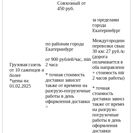
Совхозный от
450 руб.
за пределами
города
Екатеринбург
Междугородние
по районам
города
перевозки
свыше
Екатеринбург
30 км
: 27 руб./км
(дорога
от 900 рублей/час, min
оплачивается в
Грузовая газель
2 часа
оба направления
от 10 саженцев и
+ стоимость min
* точная стоимость
более
2 часов работы)
доставки зависит
*цены на
также от времени на
01.02.2025
* точная
разгрузо-погрузочные
стоимость
работы в день
доставки зависит
оформления доставки
также от времени
>
на разгрузо-
погрузочные
работы в день
оформления
доставки