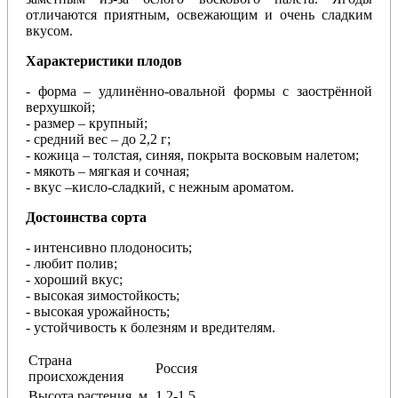
отличаются приятным, освежающим и очень сладким
вкусом.
Характеристики плодов
- форма – удлинённо-овальной формы с заострённой
верхушкой;
- размер – крупный;
- средний вес – до 2,2 г;
- кожица – толстая, синяя, покрыта восковым налетом;
- мякоть – мягкая и сочная;
- вкус –кисло-сладкий, с нежным ароматом.
Достоинства сорта
- интенсивно плодоносить;
- любит полив;
- хороший вкус;
- высокая зимостойкость;
- высокая урожайность;
- устойчивость к болезням и вредителям.
Страна
Россия
происхождения
Высота растения, м
1,2-1,5