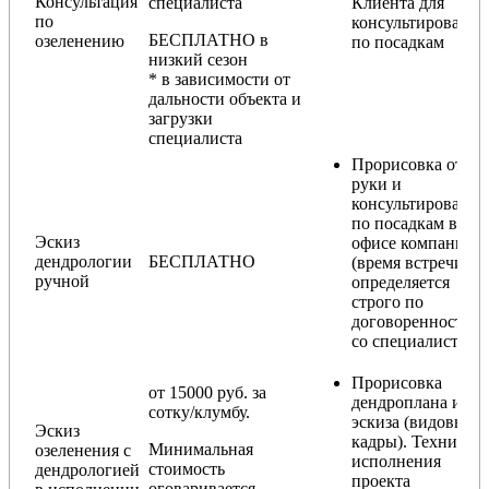
Консультация
специалиста
Клиента для
по
консультирования
БЕСПЛАТНО в
озеленению
по посадкам
низкий сезон
* в зависимости от
дальности объекта и
загрузки
специалиста
Прорисовка от
руки и
консультирование
по посадкам в
Эскиз
офисе компании
дендрологии
БЕСПЛАТНО
(время встречи
ручной
определяется
строго по
договоренности
со специалистом)
Прорисовка
от 15000 руб. за
дендроплана и
сотку/клумбу.
эскиза (видовые
Эскиз
кадры). Техника
Минимальная
озеленения с
исполнения
стоимость
дендрологией
проекта
оговаривается