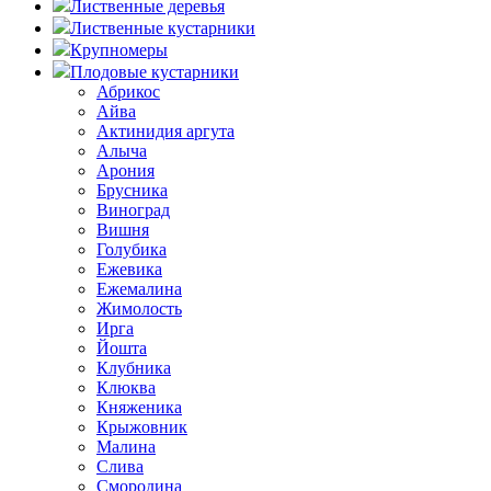
Лиственные деревья
Лиственные кустарники
Крупномеры
Плодовые кустарники
Абрикос
Айва
Актинидия аргута
Алыча
Арония
Брусника
Виноград
Вишня
Голубика
Ежевика
Ежемалина
Жимолость
Ирга
Йошта
Клубника
Клюква
Княженика
Крыжовник
Малина
Слива
Смородина