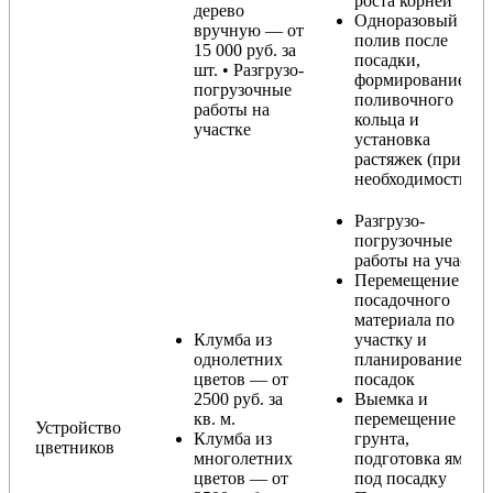
роста корней
дерево
Одноразовый
вручную — от
полив после
15 000 руб. за
посадки,
шт. • Разгрузо-
формирование
погрузочные
поливочного
работы на
кольца и
участке
установка
растяжек (при
необходимости)
Разгрузо-
погрузочные
работы на участке
Перемещение
посадочного
материала по
Клумба из
участку и
однолетних
планирование
цветов — от
посадок
2500 руб. за
Выемка и
кв. м.
перемещение
Устройство
Клумба из
грунта,
цветников
многолетних
подготовка ямы
цветов — от
под посадку