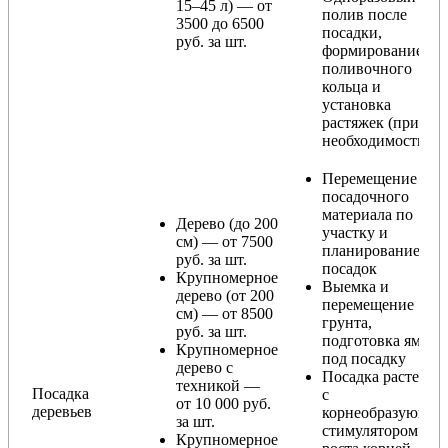
15–45 л) — от
полив после
3500 до 6500
посадки,
руб. за шт.
формирование
поливочного
кольца и
установка
растяжек (при
необходимости)
Перемещение
посадочного
материала по
Дерево (до 200
участку и
см) — от 7500
планирование
руб. за шт.
посадок
Крупномерное
Выемка и
дерево (от 200
перемещение
см) — от 8500
грунта,
руб. за шт.
подготовка ямы
Крупномерное
под посадку
дерево с
Посадка растения
техникой —
Посадка
с
от 10 000 руб.
деревьев
корнеобразующи
за шт.
стимулятором
Крупномерное