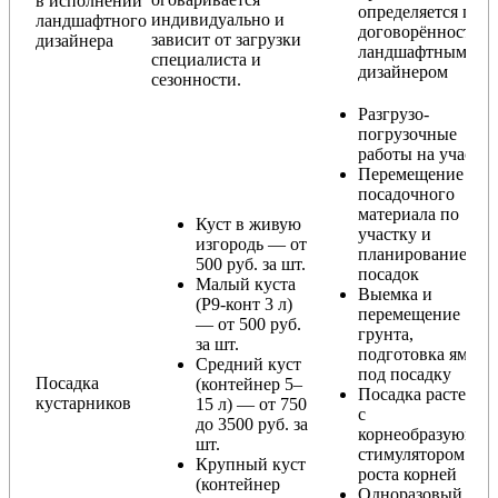
в исполнении
определяется по
индивидуально и
ландшафтного
договорённости с
зависит от загрузки
дизайнера
ландшафтным
специалиста и
дизайнером
сезонности.
Разгрузо-
погрузочные
работы на участке
Перемещение
посадочного
материала по
Куст в живую
участку и
изгородь — от
планирование
500 руб. за шт.
посадок
Малый куста
Выемка и
(Р9-конт 3 л)
перемещение
— от 500 руб.
грунта,
за шт.
подготовка ямы
Средний куст
под посадку
Посадка
(контейнер 5–
Посадка растения
кустарников
15 л) — от 750
с
до 3500 руб. за
корнеобразующи
шт.
стимулятором
Крупный куст
роста корней
(контейнер
Одноразовый