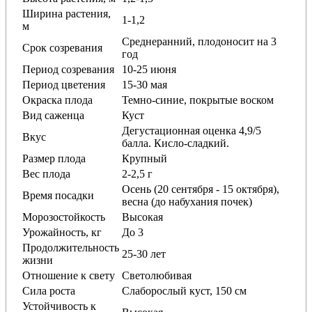
Ширина растения,
1-1,2
м
Среднеранний, плодоносит на 3
Срок созревания
год
Период созревания
10-25 июня
Период цветения
15-30 мая
Окраска плода
Темно-синие, покрытые воском
Вид саженца
Куст
Дегустационная оценка 4,9/5
Вкус
балла. Кисло-сладкий.
Размер плода
Крупный
Вес плода
2-2,5 г
Осень (20 сентября - 15 октября),
Время посадки
весна (до набухания почек)
Морозостойкость
Высокая
Урожайность, кг
До 3
Продолжительность
25-30 лет
жизни
Отношение к свету
Светолюбивая
Сила роста
Слаборослый куст, 150 см
Устойчивость к