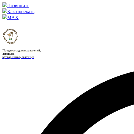
Позвонить
Как проехать
MAX
Продажа садовых растений,
деревьев,
кустарников, саженцев