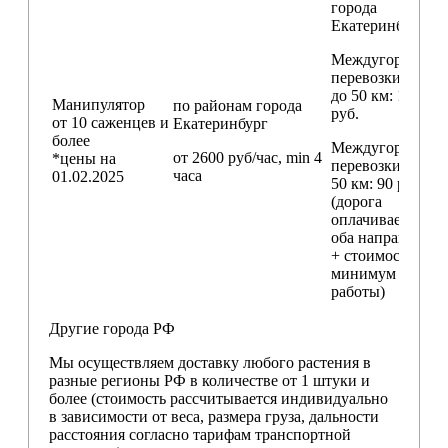
города
Екатеринбург
Междугородние
перевозки
до 50 км
: 18 000
Манипулятор
по районам
города
руб.
от 10 саженцев и
Екатеринбург
более
Междугородние
от 2600 руб/час, min 4
*цены на
перевозки
свыш
часа
01.02.2025
50 км
: 90 руб./км
(дорога
оплачивается в
оба направления
+ стоимость
минимум 4 часо
работы)
Другие города РФ
Мы осуществляем доставку любого растения в
разные регионы РФ в количестве от 1 штуки и
более (стоимость рассчитывается индивидуально
в зависимости от веса, размера груза, дальности
расстояния согласно тарифам транспортной