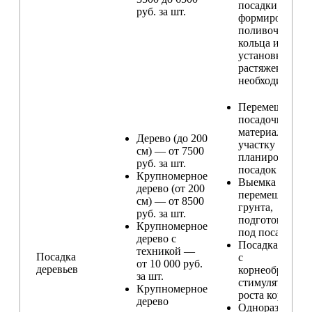
посадки,
руб. за шт.
формирование
поливочного
кольца и
установка
растяжек (при
необходимости
Перемещение
посадочного
материала по
Дерево (до 200
участку и
см) — от 7500
планирование
руб. за шт.
посадок
Крупномерное
Выемка и
дерево (от 200
перемещение
см) — от 8500
грунта,
руб. за шт.
подготовка ям
Крупномерное
под посадку
дерево с
Посадка расте
техникой —
Посадка
с
от 10 000 руб.
деревьев
корнеобразую
за шт.
стимулятором
Крупномерное
роста корней
дерево
Одноразовый