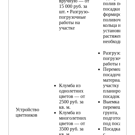
вручную — от
полив после
15 000 руб. за
посадки,
шт. • Разгрузо-
формирование
погрузочные
поливочного
работы на
кольца и
участке
установка
растяжек (при
необходимости
Разгрузо-
погрузочные
работы на учас
Перемещение
посадочного
материала по
Клумба из
участку и
однолетних
планирование
цветов — от
посадок
2500 руб. за
Выемка и
кв. м.
перемещение
Устройство
Клумба из
грунта,
цветников
многолетних
подготовка ям
цветов — от
под посадку
3500 руб. за
Посадка расте
кв. м.
с