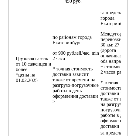
450 руб.
за пределами
города
Екатеринбург
Междугородние
по районам
города
перевозки
свыш
Екатеринбург
30 км
: 27 руб./км
(дорога
от 900 рублей/час, min
оплачивается в
Грузовая газель
2 часа
оба направления
от 10 саженцев и
+ стоимость min
* точная стоимость
более
2 часов работы)
доставки зависит
*цены на
также от времени на
01.02.2025
* точная
разгрузо-погрузочные
стоимость
работы в день
доставки зависи
оформления доставки
также от времен
>
на разгрузо-
погрузочные
работы в день
оформления
доставки
за пределами