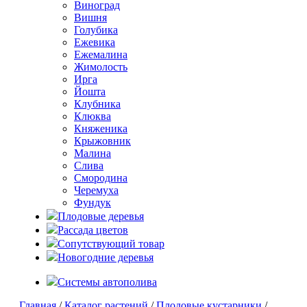
Виноград
Вишня
Голубика
Ежевика
Ежемалина
Жимолость
Ирга
Йошта
Клубника
Клюква
Княженика
Крыжовник
Малина
Слива
Смородина
Черемуха
Фундук
Плодовые деревья
Рассада цветов
Сопутствующий товар
Новогодние деревья
Системы автополива
Главная
/
Каталог растений
/
Плодовые кустарники
/