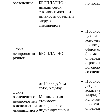
БЕСПЛАТНО в
озеленению
по посадкам
низкий сезон
* в зависимости от
дальности объекта и
загрузки
специалиста
Прорисовка от
руки и
консультирова
по посадкам в
Эскиз
офисе компани
дендрологии
БЕСПЛАТНО
(время встречи
ручной
определяется
строго по
договоренност
со специалисто
Прорисовка
от 15000 руб. за
дендроплана и
сотку/клумбу.
эскиза (видовы
Эскиз
кадры). Техник
Минимальная
озеленения с
исполнения
стоимость
дендрологией
проекта
оговаривается
в исполнении
определяется п
индивидуально и
ландшафтного