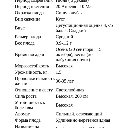
Период созревания
Июнь ( 3 декада)
Период цветения
20 Апреля - 10 Мая
Окраска плода
Сине-голубая
Вид саженца
Куст
Дегустационная оценка 4,7/5
Вкус
балла. Сладкий
Размер плода
Средний
Вес плода
0,9-1,2 г
Осень (20 сентября - 15
Время посадки
октября), весна (до
набухания почек)
Морозостойкость
Высокая
Урожайность, кг
1.5
Продолжительность
30-35 лет
жизни
Отношение к свету
Светолюбивая
Сила роста
Высокая, 200 см
Устойчивость к
Высокая
болезням
Аромат
Сильный, освежающий
Форма плода
Удлиненно-веретеновидная
Название на