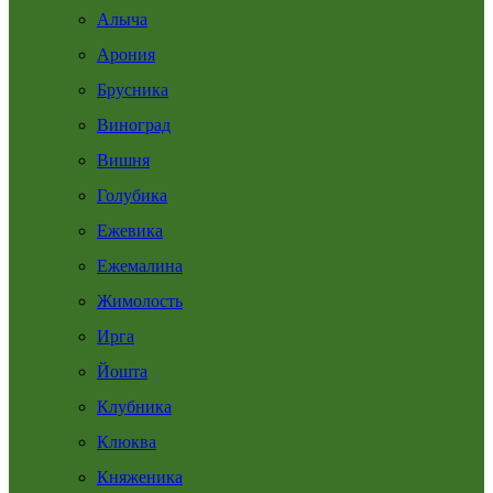
Алыча
Арония
Брусника
Виноград
Вишня
Голубика
Ежевика
Ежемалина
Жимолость
Ирга
Йошта
Клубника
Клюква
Княженика