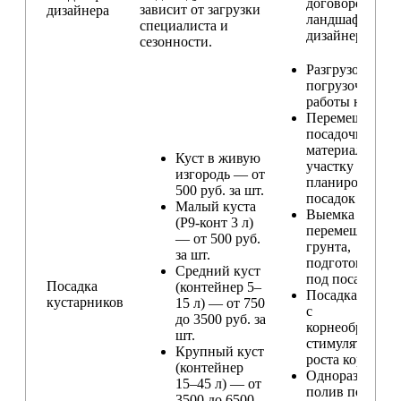
договорённост
зависит от загрузки
дизайнера
ландшафтным
специалиста и
дизайнером
сезонности.
Разгрузо-
погрузочные
работы на учас
Перемещение
посадочного
материала по
Куст в живую
участку и
изгородь — от
планирование
500 руб. за шт.
посадок
Малый куста
Выемка и
(Р9-конт 3 л)
перемещение
— от 500 руб.
грунта,
за шт.
подготовка ям
Средний куст
под посадку
Посадка
(контейнер 5–
Посадка расте
кустарников
15 л) — от 750
с
до 3500 руб. за
корнеобразую
шт.
стимулятором
Крупный куст
роста корней
(контейнер
Одноразовый
15–45 л) — от
полив после
3500 до 6500