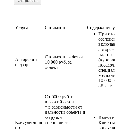
Услуга
Стоимость
Содержание услуги
При сложном
озеленении
включаем услу
авторского
надзора
Стоимость работ от
Авторский
(курирование
10 000 руб. за
надзор
посадочных ра
объект
специалистом
компании) — о
10 000 руб. за
объект
От 5000 руб. в
высокий сезон
* в зависимости от
дальности объекта и
загрузки
Выезд на участ
Консультация
специалиста
Клиента для
по
консультирова