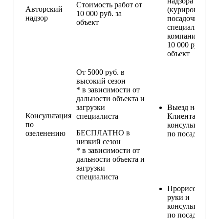
надзора
Стоимость работ от
Авторский
(курирование
10 000 руб. за
надзор
посадочных ра
объект
специалистом
компании) — о
10 000 руб. за
объект
От 5000 руб. в
высокий сезон
* в зависимости от
дальности объекта и
загрузки
Выезд на участ
Консультация
специалиста
Клиента для
по
консультирова
БЕСПЛАТНО в
озеленению
по посадкам
низкий сезон
* в зависимости от
дальности объекта и
загрузки
специалиста
Прорисовка от
руки и
консультирова
по посадкам в