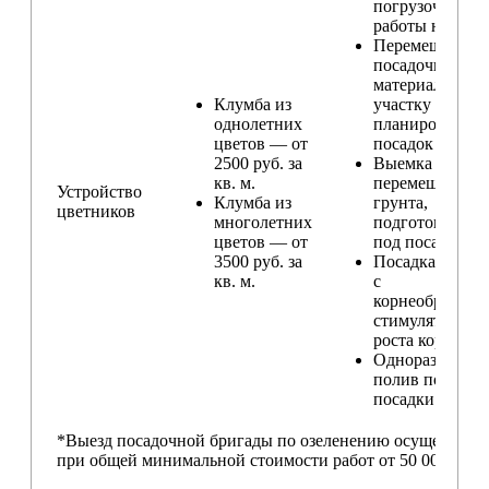
погрузочные
работы на учас
Перемещение
посадочного
материала по
Клумба из
участку и
однолетних
планирование
цветов — от
посадок
2500 руб. за
Выемка и
кв. м.
перемещение
Устройство
Клумба из
грунта,
цветников
многолетних
подготовка ям
цветов — от
под посадку
3500 руб. за
Посадка расте
кв. м.
с
корнеобразую
стимулятором
роста корней
Одноразовый
полив после
посадки
*Выезд посадочной бригады по озеленению осуществляе
при общей минимальной стоимости работ от 50 000,00 ру