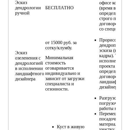
Эскиз
офисе компани
дендрологии
БЕСПЛАТНО
(время встречи
ручной
определяется
строго по
договоренност
со специалисто
Прорисовка
от 15000 руб. за
дендроплана и
сотку/клумбу.
эскиза (видовы
Эскиз
кадры). Техник
Минимальная
озеленения с
исполнения
стоимость
дендрологией
проекта
оговаривается
в исполнении
определяется п
индивидуально и
ландшафтного
договорённост
зависит от загрузки
дизайнера
ландшафтным
специалиста и
дизайнером
сезонности.
Разгрузо-
погрузочные
работы на учас
Перемещение
посадочного
материала по
Куст в живую
участку и