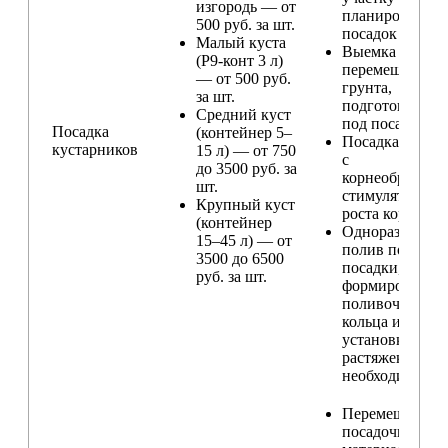
изгородь — от
планирование
500 руб. за шт.
посадок
Малый куста
Выемка и
(Р9-конт 3 л)
перемещение
— от 500 руб.
грунта,
за шт.
подготовка ям
Средний куст
под посадку
Посадка
(контейнер 5–
Посадка расте
кустарников
15 л) — от 750
с
до 3500 руб. за
корнеобразую
шт.
стимулятором
Крупный куст
роста корней
(контейнер
Одноразовый
15–45 л) — от
полив после
3500 до 6500
посадки,
руб. за шт.
формирование
поливочного
кольца и
установка
растяжек (при
необходимости
Перемещение
посадочного