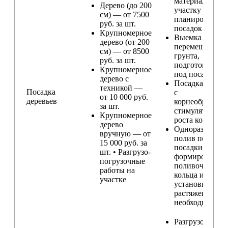
материала по
Дерево (до 200
участку и
см) — от 7500
планирование
руб. за шт.
посадок
Крупномерное
Выемка и
дерево (от 200
перемещение
см) — от 8500
грунта,
руб. за шт.
подготовка ям
Крупномерное
под посадку
дерево с
Посадка расте
техникой —
Посадка
с
от 10 000 руб.
деревьев
корнеобразую
за шт.
стимулятором
Крупномерное
роста корней
дерево
Одноразовый
вручную — от
полив после
15 000 руб. за
посадки,
шт. • Разгрузо-
формирование
погрузочные
поливочного
работы на
кольца и
участке
установка
растяжек (при
необходимости
Разгрузо-