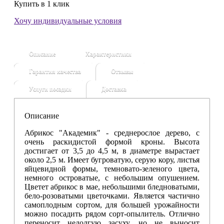
Купить в 1 клик
Хочу индивидуальные условия
Описание
Характеристики
Гарантия качества
Отзывы
Услуги посадки
Доставка
Описание
Абрикос "Академик" - среднерослое дерево, с
очень раскидистой формой кроны. Высота
достигает от 3,5 до 4,5 м, в диаметре вырастает
около 2,5 м. Имеет бугроватую, серую кору, листья
яйцевидной формы, темновато-зеленого цвета,
немного островатые, с небольшим опушением.
Цветет абрикос в мае, небольшими бледноватыми,
бело-розоватыми цветочками. Является частично
самоплодным сортом, для большей урожайности
можно посадить рядом сорт-опылитель. Отлично
переносит недолгую засуху, но не выносит