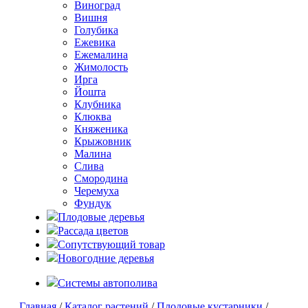
Виноград
Вишня
Голубика
Ежевика
Ежемалина
Жимолость
Ирга
Йошта
Клубника
Клюква
Княженика
Крыжовник
Малина
Слива
Смородина
Черемуха
Фундук
Плодовые деревья
Рассада цветов
Сопутствующий товар
Новогодние деревья
Системы автополива
Главная
/
Каталог растений
/
Плодовые кустарники
/