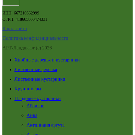
ИНН: 667210362999
ОГРН: 418665800474331
Карта сайта
Политика конфиденциальности
АРТ-Ландшафт (с) 2026
Хвойные деревья и кустарники
Лиственные деревья
Лиственные кустарники
Крупномеры
Плодовые кустарники
Абрикос
Айва
Актинидия аргута
Алыча