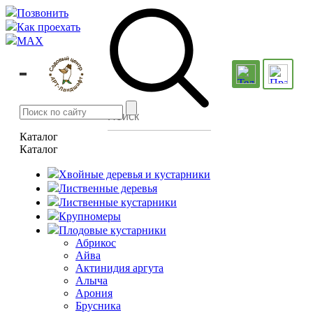
Позвонить
Как проехать
MAX
Каталог
Каталог
Хвойные деревья и кустарники
Лиственные деревья
Лиственные кустарники
Крупномеры
Плодовые кустарники
Абрикос
Айва
Актинидия аргута
Алыча
Арония
Брусника