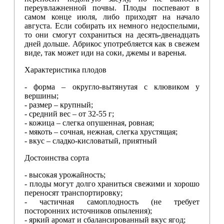
переувлажненной почвы. Плоды поспевают в
самом конце июля, либо приходят на начало
августа. Если собирать их немного недоспелыми,
то они смогут сохраниться на десять-двенадцать
дней дольше. Абрикос употребляется как в свежем
виде, так может иди на соки, джемы и варенья.
Характеристика плодов
- форма – округло-вытянутая с клювиком у
вершины;
- размер – крупный;
- средний вес – от 32-55 г;
- кожица – слегка опушенная, ровная;
- мякоть – сочная, нежная, слегка хрустящая;
- вкус – сладко-кисловатый, приятный
Достоинства сорта
- высокая урожайность;
- плоды могут долго храниться свежими и хорошо
переносят транспортировку;
- частичная самоплодность (не требует
посторонних источников опыления);
- яркий аромат и сбалансированный вкус ягод;