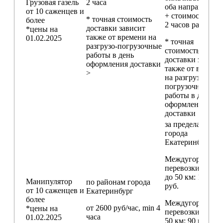
Грузовая газель
2 часа
оба направления
от 10 саженцев и
+ стоимость min
* точная стоимость
более
2 часов работы)
доставки зависит
*цены на
также от времени на
01.02.2025
* точная
разгрузо-погрузочные
стоимость
работы в день
доставки зависи
оформления доставки
также от времен
>
на разгрузо-
погрузочные
работы в день
оформления
доставки
за пределами
города
Екатеринбург
Междугородние
перевозки
до 50 км
: 18 000
Манипулятор
по районам
города
руб.
от 10 саженцев и
Екатеринбург
более
Междугородние
от 2600 руб/час, min 4
*цены на
перевозки
свыш
часа
01.02.2025
50 км
: 90 руб./км