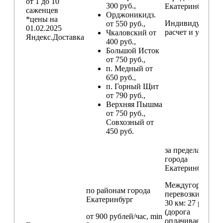
от 1 до 10
300 руб.,
Екатеринбург
саженцев
Орджоникидз.
*цены на
Индивидуальны
от 550 руб.,
01.02.2025
расчет и условия
Чкаловский от
Яндекс.Доставка
400 руб.,
Большой Исток
от 750 руб.,
п. Медный от
650 руб.,
п. Горный Щит
от 790 руб.,
Верхняя Пышма
от 750 руб.,
Совхозный от
450 руб.
за пределами
города
Екатеринбург
Междугородние
по районам
города
перевозки
свыш
Екатеринбург
30 км
: 27 руб./км
(дорога
от 900 рублей/час, min
оплачивается в