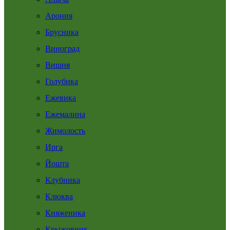
Арония
Брусника
Виноград
Вишня
Голубика
Ежевика
Ежемалина
Жимолость
Ирга
Йошта
Клубника
Клюква
Княженика
Крыжовник