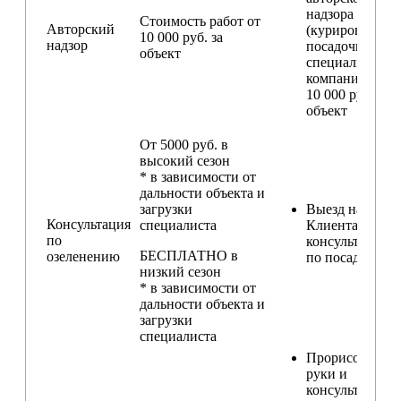
надзора
Стоимость работ от
Авторский
(курирование
10 000 руб. за
надзор
посадочных ра
объект
специалистом
компании) — о
10 000 руб. за
объект
От 5000 руб. в
высокий сезон
* в зависимости от
дальности объекта и
загрузки
Выезд на участ
Консультация
специалиста
Клиента для
по
консультирова
БЕСПЛАТНО в
озеленению
по посадкам
низкий сезон
* в зависимости от
дальности объекта и
загрузки
специалиста
Прорисовка от
руки и
консультирова