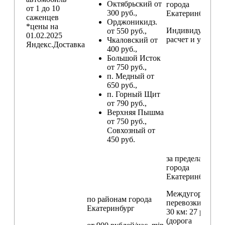
Октябрьский от
города
от 1 до 10
300 руб.,
Екатеринбург
саженцев
Орджоникидз.
*цены на
Индивидуальны
от 550 руб.,
01.02.2025
расчет и условия
Чкаловский от
Яндекс.Доставка
400 руб.,
Большой Исток
от 750 руб.,
п. Медный от
650 руб.,
п. Горный Щит
от 790 руб.,
Верхняя Пышма
от 750 руб.,
Совхозный от
450 руб.
за пределами
города
Екатеринбург
Междугородние
по районам
города
перевозки
свыш
Екатеринбург
30 км
: 27 руб./км
(дорога