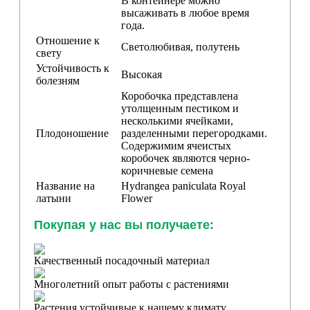
В контейнере можно
высаживать в любое время
года.
Отношение к
Светолюбивая, полутень
свету
Устойчивость к
Высокая
болезням
Коробочка представлена
утолщенным пестиком и
несколькими ячейками,
Плодоношение
разделенными перегородками.
Содержимим ячеистых
коробочек являются черно-
коричневые семена
Название на
Hydrangea paniculata Royal
латыни
Flower
Покупая у нас вы получаете:
Качественный посадочный материал
Многолетний опыт работы с растениями
Растения устойчивые к нашему климату