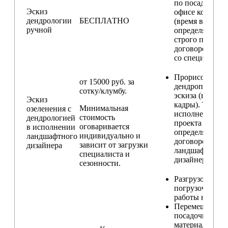
по посадкам в
Эскиз
офисе компани
дендрологии
БЕСПЛАТНО
(время встречи
ручной
определяется
строго по
договоренност
со специалисто
Прорисовка
от 15000 руб. за
дендроплана и
сотку/клумбу.
эскиза (видовы
Эскиз
кадры). Техник
Минимальная
озеленения с
исполнения
стоимость
дендрологией
проекта
оговаривается
в исполнении
определяется п
индивидуально и
ландшафтного
договорённост
зависит от загрузки
дизайнера
ландшафтным
специалиста и
дизайнером
сезонности.
Разгрузо-
погрузочные
работы на учас
Перемещение
посадочного
материала по