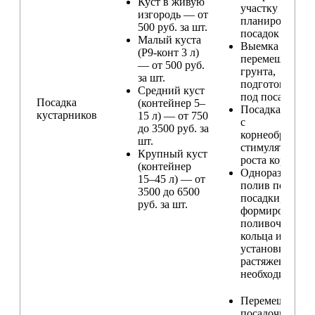
Куст в живую
участку и
изгородь — от
планирование
500 руб. за шт.
посадок
Малый куста
Выемка и
(Р9-конт 3 л)
перемещение
— от 500 руб.
грунта,
за шт.
подготовка ям
Средний куст
под посадку
Посадка
(контейнер 5–
Посадка расте
кустарников
15 л) — от 750
с
до 3500 руб. за
корнеобразую
шт.
стимулятором
Крупный куст
роста корней
(контейнер
Одноразовый
15–45 л) — от
полив после
3500 до 6500
посадки,
руб. за шт.
формирование
поливочного
кольца и
установка
растяжек (при
необходимости
Перемещение
посадочного