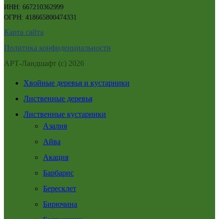
ИНН: 667210362999
ОГРН: 418665800474331
Карта сайта
Политика конфиденциальности
АРТ-Ландшафт (с) 2026
Хвойные деревья и кустарники
Лиственные деревья
Лиственные кустарники
Азалия
Айва
Акация
Барбарис
Бересклет
Бирючина