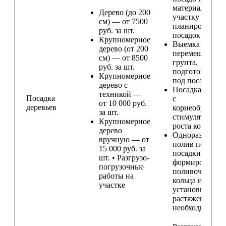
материала по
Дерево (до 200
участку и
см) — от 7500
планирование
руб. за шт.
посадок
Крупномерное
Выемка и
дерево (от 200
перемещение
см) — от 8500
грунта,
руб. за шт.
подготовка ям
Крупномерное
под посадку
дерево с
Посадка расте
техникой —
Посадка
с
от 10 000 руб.
деревьев
корнеобразую
за шт.
стимулятором
Крупномерное
роста корней
дерево
Одноразовый
вручную — от
полив после
15 000 руб. за
посадки,
шт. • Разгрузо-
формирование
погрузочные
поливочного
работы на
кольца и
участке
установка
растяжек (при
необходимости