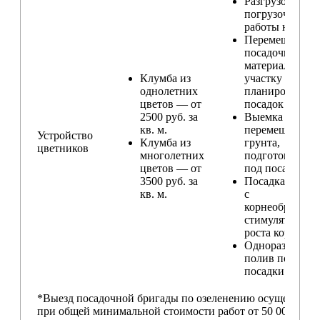
Разгрузо-
погрузочные
работы на учас
Перемещение
посадочного
материала по
Клумба из
участку и
однолетних
планирование
цветов — от
посадок
2500 руб. за
Выемка и
кв. м.
перемещение
Устройство
Клумба из
грунта,
цветников
многолетних
подготовка ям
цветов — от
под посадку
3500 руб. за
Посадка расте
кв. м.
с
корнеобразую
стимулятором
роста корней
Одноразовый
полив после
посадки
*Выезд посадочной бригады по озеленению осуществляе
при общей минимальной стоимости работ от 50 000,00 ру