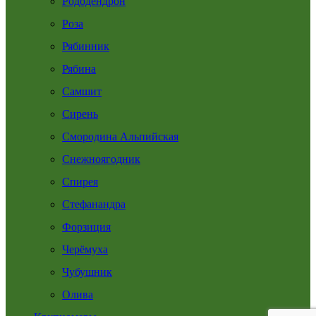
Рододендрон
Роза
Рябинник
Рябина
Самшит
Сирень
Смородина Альпийская
Снежноягодник
Спирея
Стефанандра
Форзиция
Черёмуха
Чубушник
Олива