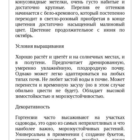
конусовидные метелки, очень густо набитые и
достаточно крупные. Перелив ее оттенков
начинается с бело-кремового, который постепенно
переходит в светло-розовый приобретая в конце
цветения достаточно насыщенный малиновый
цвет. Цветение продолжительное с июня по
октябрь.
Условия выращивания
Хорошо растёт и цветёт и на солнечных местах, и
в полутени. Предпочитает дренированную,
умеренно увлажнённую, плодородную почву.
Однако может легко адаптироваться на любых
типах почв. Не любит застой воды в почве. Может
перенести и временную засуху (но в этом случае
обильно цвести не будет). Обладает высокой
зимостойкостью и морозоустойчивостью.
Декоративность
Гортензии часто высаживают на участках
садоводы, это одно из самых неприхотливых и что
наиболее важно, морозоустойчивых растений.
Универсальна в применении ( создание букетов,
сухоцветов, ландшафтный дизайн), а также