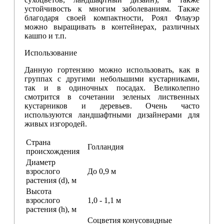
устойчивость к многим заболеваниям. Также
благодаря своей компактности, Роял Флауэр
можно выращивать в контейнерах, различных
кашпо и т.п.
Использование
Данную гортензию можно использовать, как в
группах с другими небольшими кустарниками,
так и в одиночных посадах. Великолепно
смотрится в сочетании зеленых лиственных
кустарников и деревьев. Очень часто
используются ландшафтными дизайнерами для
живых изгородей.
Страна
Голландия
происхождения
Диаметр
взрослого
До 0,9 м
растения (d), м
Высота
взрослого
1,0 - 1,1 м
растения (h), м
Соцветия конусовидные