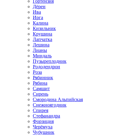
Гортензия
Дёрен
Ива
Ирга
Калина
Кизильник
Крушина
Лапчатка
Лещина
Лианы
Миндаль
Пузыреплодник
Рододендрон
Роза
Рябинник
Рябина
Самшит
Сирень
Смородина Альпийская
Снежноягодник
Спирея
Стефанандра
Форзиция
Черёмуха
Чубушник