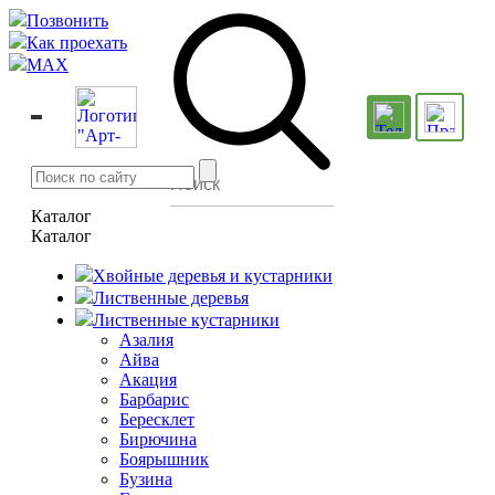
Позвонить
Как проехать
MAX
Каталог
Каталог
Хвойные деревья и кустарники
Лиственные деревья
Лиственные кустарники
Азалия
Айва
Акация
Барбарис
Бересклет
Бирючина
Боярышник
Бузина