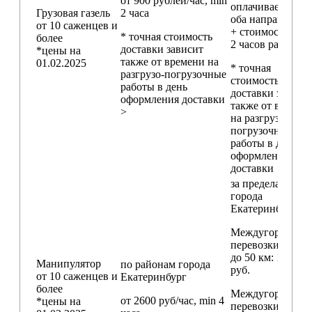
от 900 рублей/час, min
оплачивается в
Грузовая газель
2 часа
оба направления
от 10 саженцев и
+ стоимость min
* точная стоимость
более
2 часов работы)
доставки зависит
*цены на
также от времени на
01.02.2025
* точная
разгрузо-погрузочные
стоимость
работы в день
доставки зависи
оформления доставки
также от времен
>
на разгрузо-
погрузочные
работы в день
оформления
доставки
за пределами
города
Екатеринбург
Междугородние
перевозки
до 50 км
: 18 000
Манипулятор
по районам
города
руб.
от 10 саженцев и
Екатеринбург
более
Междугородние
от 2600 руб/час, min 4
*цены на
перевозки
свыш