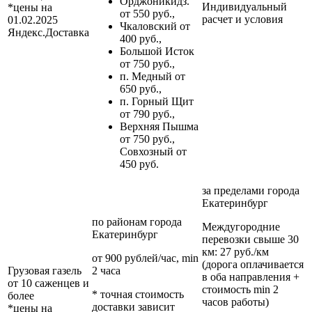
Орджоникидз.
Индивидуальный
*цены на
от 550 руб.,
расчет и условия
01.02.2025
Чкаловский от
Яндекс.Доставка
400 руб.,
Большой Исток
от 750 руб.,
п. Медный от
650 руб.,
п. Горный Щит
от 790 руб.,
Верхняя Пышма
от 750 руб.,
Совхозный от
450 руб.
за пределами
города
Екатеринбург
по районам
города
Междугородние
Екатеринбург
перевозки
свыше 30
км
: 27 руб./км
от 900 рублей/час, min
(дорога оплачивается
Грузовая газель
2 часа
в оба направления +
от 10 саженцев и
стоимость min 2
* точная стоимость
более
часов работы)
доставки зависит
*цены на