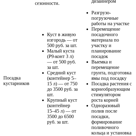
дизайнером
сезонности.
Разгрузо-
погрузочные
работы на участке
Перемещение
Куст в живую
посадочного
изгородь — от
материала по
500 руб. за шт.
участку и
Малый куста
планирование
(Р9-конт 3 л)
посадок
— от 500 руб.
Выемка и
за шт.
перемещение
Средний куст
грунта, подготовка
Посадка
(контейнер 5–
ямы под посадку
кустарников
15 л) — от 750
Посадка растения с
до 3500 руб. за
корнеобразующим
шт.
стимулятором
Крупный куст
роста корней
(контейнер
Одноразовый
15–45 л) — от
полив после
3500 до 6500
посадки,
руб. за шт.
формирование
поливочного
кольца и установка