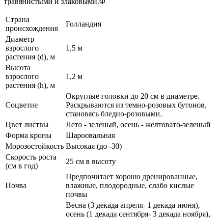
травянистыми и злаковыми.Ф
Страна
Голландия
происхождения
Диаметр
взрослого
1,5 м
растения (d), м
Высота
взрослого
1,2 м
растения (h), м
Округлые головки до 20 см в диаметре.
Соцветие
Раскрываются из темно-розовых бутонов,
становясь бледно-розовыми.
Цвет листвы
Лето - зеленый, осень - желтовато-зеленый
Форма кроны
Шароовальная
Морозостойкость
Высокая (до -30)
Скорость роста
25 см в высоту
(см в год)
Предпочитает хорошо дренированные,
Почва
влажные, плодородные, слабо кислые
почвы
Весна (3 декада апреля- 1 декада июня),
осень (1 декада сентября- 3 декада ноября),