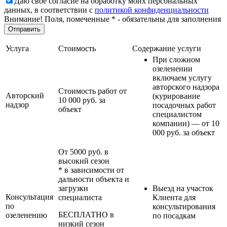
Даю своё согласие на обработку моих персональных
данных, в соответствии с
политикой конфиденциальности
Внимание! Поля, помеченные * - обязательны для заполнения
Услуга
Стоимость
Содержание услуги
При сложном
озеленении
включаем услугу
авторского надзора
Стоимость работ от
Авторский
(курирование
10 000 руб. за
надзор
посадочных работ
объект
специалистом
компании) — от 10
000 руб. за объект
От 5000 руб. в
высокий сезон
* в зависимости от
дальности объекта и
загрузки
Выезд на участок
Консультация
специалиста
Клиента для
по
консультирования
БЕСПЛАТНО в
озеленению
по посадкам
низкий сезон