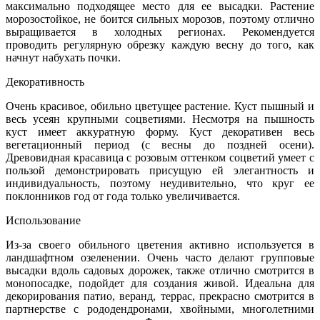
максимально подходящее место для ее высадки. Растение
морозостойкое, не боится сильных морозов, поэтому отлично
выращивается в холодных регионах. Рекомендуется
проводить регулярную обрезку каждую весну до того, как
начнут набухать почки.
Декоративность
Очень красивое, обильно цветущее растение. Куст пышный и
весь усеян крупными соцветиями. Несмотря на пышность
куст имеет аккуратную форму. Куст декоративен весь
вегетационный период (с весны до поздней осени).
Древовидная красавица с розовым оттенком соцветий умеет с
пользой демонстрировать присущую ей элегантность и
индивидуальность, поэтому неудивительно, что круг ее
поклонников год от года только увеличивается.
Использование
Из-за своего обильного цветения активно используется в
ландшафтном озеленении. Очень часто делают групповые
высадки вдоль садовых дорожек, также отлично смотрится в
монопосадке, подойдет для создания живой. Идеальна для
декорирования патио, веранд, террас, прекрасно смотрится в
партнерстве с рододендронами, хвойными, многолетними