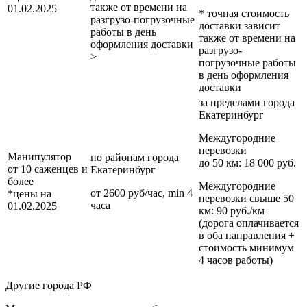
также от времени на
01.02.2025
* точная стоимость
разгрузо-погрузочные
доставки зависит
работы в день
также от времени на
оформления доставки
разгрузо-
>
погрузочные работы
в день оформления
доставки
за пределами
города
Екатеринбург
Междугородние
перевозки
Манипулятор
по районам
города
до 50 км
: 18 000 руб.
от 10 саженцев и
Екатеринбург
более
Междугородние
от 2600 руб/час, min 4
*цены на
перевозки
свыше 50
часа
01.02.2025
км
: 90 руб./км
(дорога оплачивается
в оба направления +
стоимость минимум
4 часов работы)
Другие города РФ