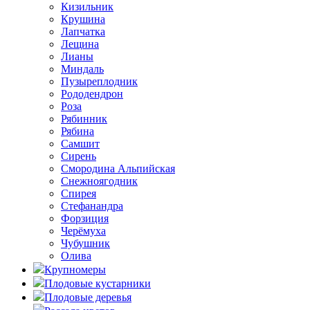
Кизильник
Крушина
Лапчатка
Лещина
Лианы
Миндаль
Пузыреплодник
Рододендрон
Роза
Рябинник
Рябина
Самшит
Сирень
Смородина Альпийская
Снежноягодник
Спирея
Стефанандра
Форзиция
Черёмуха
Чубушник
Олива
Крупномеры
Плодовые кустарники
Плодовые деревья