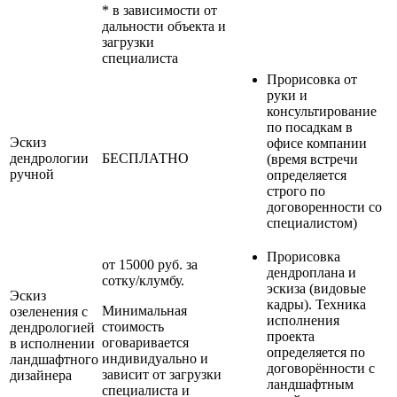
* в зависимости от
дальности объекта и
загрузки
специалиста
Прорисовка от
руки и
консультирование
по посадкам в
Эскиз
офисе компании
дендрологии
БЕСПЛАТНО
(время встречи
ручной
определяется
строго по
договоренности со
специалистом)
Прорисовка
от 15000 руб. за
дендроплана и
сотку/клумбу.
эскиза (видовые
Эскиз
кадры). Техника
Минимальная
озеленения с
исполнения
стоимость
дендрологией
проекта
оговаривается
в исполнении
определяется по
индивидуально и
ландшафтного
договорённости с
зависит от загрузки
дизайнера
ландшафтным
специалиста и