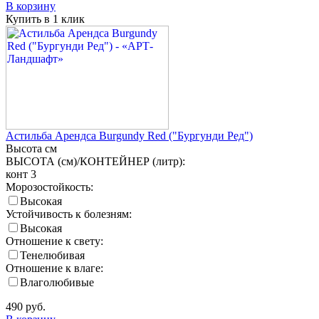
В корзину
Купить в 1 клик
Астильба Арендса Burgundy Red ("Бургунди Ред")
Высота
см
ВЫСОТА (см)/КОНТЕЙНЕР (литр):
конт 3
Морозостойкость:
Высокая
Устойчивость к болезням:
Высокая
Отношение к свету:
Тенелюбивая
Отношение к влаге:
Влаголюбивые
490
руб.