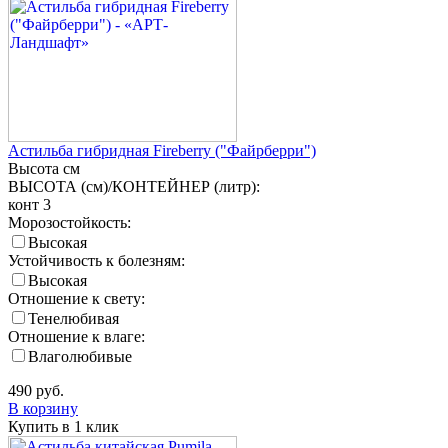
Астильба гибридная Fireberry ("Файрберри")
Высота
см
ВЫСОТА (см)/КОНТЕЙНЕР (литр):
конт 3
Морозостойкость:
Высокая
Устойчивость к болезням:
Высокая
Отношение к свету:
Тенелюбивая
Отношение к влаге:
Влаголюбивые
490
руб.
В корзину
Купить в 1 клик