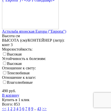
Астильба японская Europa ("Европа")
Высота
см
ВЫСОТА (см)/КОНТЕЙНЕР (литр):
конт 3
Морозостойкость:
Высокая
Устойчивость к болезням:
Высокая
Отношение к свету:
Тенелюбивая
Отношение к влаге:
Влаголюбивые
490
руб.
В корзину
Купить в 1 клик
Всего: 853
<<
1
2
3
4
5
6
7
8
9
..
43
>>