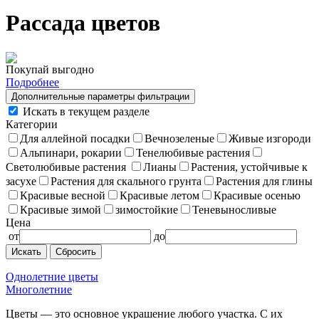
Рассада цветов
Покупай выгодно
Подробнее
Дополнительные параметры фильтрации
Искать в текущем разделе
Категории
Для аллейной посадки
Вечнозеленые
Живые изгороди
Альпинари, рокарии
Тенелюбивые растения
Светолюбивые растения
Лианы
Растения, устойчивые к
засухе
Растения для скального грунта
Растения для глины
Красивые весной
Красивые летом
Красивые осенью
Красивые зимой
зимостойкие
Теневыносливые
Цена
от
до
Сбросить
Однолетние цветы
Многолетние
Цветы — это основное украшение любого участка. С их