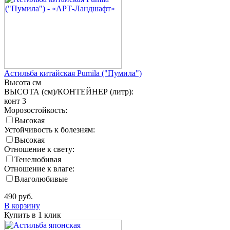
Астильба китайская Pumila ("Пумила")
Высота
см
ВЫСОТА (см)/КОНТЕЙНЕР (литр):
конт 3
Морозостойкость:
Высокая
Устойчивость к болезням:
Высокая
Отношение к свету:
Тенелюбивая
Отношение к влаге:
Влаголюбивые
490
руб.
В корзину
Купить в 1 клик