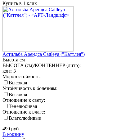
Купить в 1 клик
Астильба Арендса Cattleya ("Каттлея")
Высота
см
ВЫСОТА (см)/КОНТЕЙНЕР (литр):
конт 3
Морозостойкость:
Высокая
Устойчивость к болезням:
Высокая
Отношение к свету:
Тенелюбивая
Отношение к влаге:
Влаголюбивые
490
руб.
В корзину