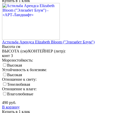
Купить в 1 клик
Астильба Арендса Elizabeth Bloom ("Элизабет Блум")
Высота
см
ВЫСОТА (см)/КОНТЕЙНЕР (литр):
конт 3
Морозостойкость:
Высокая
Устойчивость к болезням:
Высокая
Отношение к свету:
Тенелюбивая
Отношение к влаге:
Влаголюбивые
490
руб.
В корзину
Купить в 1 клик