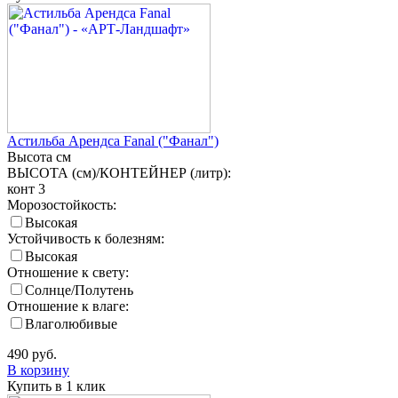
Астильба Арендса Fanal ("Фанал")
Высота
см
ВЫСОТА (см)/КОНТЕЙНЕР (литр):
конт 3
Морозостойкость:
Высокая
Устойчивость к болезням:
Высокая
Отношение к свету:
Солнце/Полутень
Отношение к влаге:
Влаголюбивые
490
руб.
В корзину
Купить в 1 клик