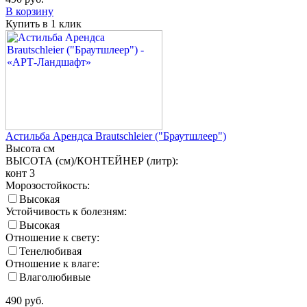
В корзину
Купить в 1 клик
Астильба Арендса Brautschleier ("Браутшлеер")
Высота
см
ВЫСОТА (см)/КОНТЕЙНЕР (литр):
конт 3
Морозостойкость:
Высокая
Устойчивость к болезням:
Высокая
Отношение к свету:
Тенелюбивая
Отношение к влаге:
Влаголюбивые
490
руб.