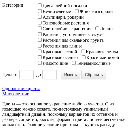
Категории
Для аллейной посадки
Вечнозеленые
Живые изгороди
Альпинари, рокарии
Тенелюбивые растения
Светолюбивые растения
Лианы
Растения, устойчивые к засухе
Растения для скального грунта
Растения для глины
Красивые весной
Красивые летом
Красивые осенью
Красивые зимой
зимостойкие
Теневыносливые
Цена
от
до
Сбросить
Однолетние цветы
Многолетние
Цветы — это основное украшение любого участка. С их
помощью можно создать по-настоящему уникальный
ландшафтный дизайн, поскольку вариантов их оттенков и
размера соцветий, высоты, формы и цвета листьев бессчетное
множество. Главное условие при этом — купить рассаду