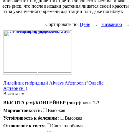
многолетних и однолетних цветов хорошего качества, иначе
есть риск, что после высадки растения лишатся своей красоты
из-за увеличенного времени адаптации или даже погибнут.
Сортировать по:
Цене
Названию
↑
↓
↑
↓
Лилейник гибридный Always Afternoon ("Олвейс
Афтернун")
Высота
см
ВЫСОТА (см)/КОНТЕЙНЕР (литр):
конт 2-3
Морозостойкость:
Высокая
Устойчивость к болезням:
Высокая
Отношение к свету:
Светлолюбивая