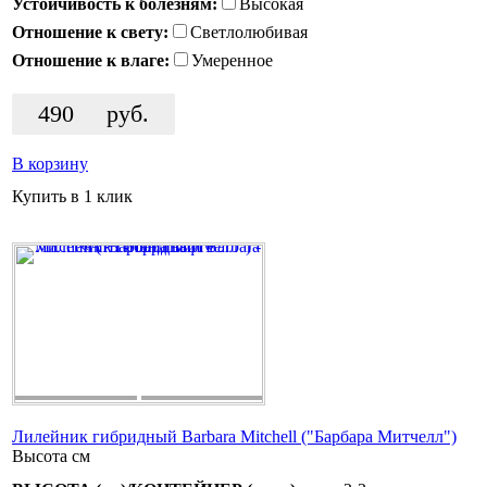
Устойчивость к болезням:
Высокая
Отношение к свету:
Светлолюбивая
Отношение к влаге:
Умеренное
490
руб.
В корзину
Купить в 1 клик
Лилейник гибридный Barbara Mitchell ("Барбара Митчелл")
Высота
см