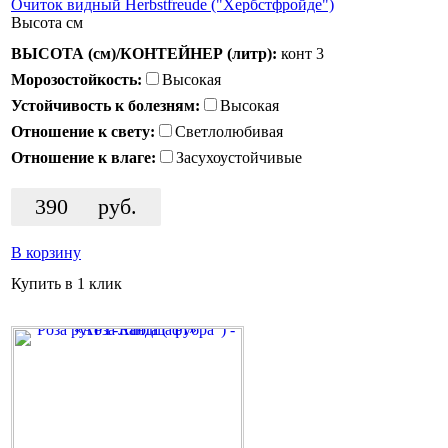
Очиток видный Herbstfreude ("Хербстфройде")
Высота
см
ВЫСОТА (см)/КОНТЕЙНЕР (литр):
конт 3
Морозостойкость:
Высокая
Устойчивость к болезням:
Высокая
Отношение к свету:
Светлолюбивая
Отношение к влаге:
Засухоустойчивые
390
руб.
В корзину
Купить в 1 клик