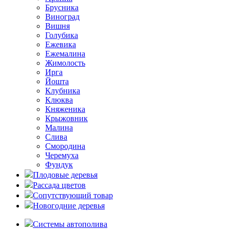
Брусника
Виноград
Вишня
Голубика
Ежевика
Ежемалина
Жимолость
Ирга
Йошта
Клубника
Клюква
Княженика
Крыжовник
Малина
Слива
Смородина
Черемуха
Фундук
Плодовые деревья
Рассада цветов
Сопутствующий товар
Новогодние деревья
Системы автополива