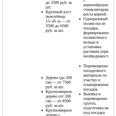
с
до 3500 руб. за
корнеобразующи
шт.
стимулятором
Крупный куст
роста корней
(контейнер
Одноразовый
15–45 л) — от
полив после
3500 до 6500
посадки,
руб. за шт.
формирование
поливочного
кольца и
установка
растяжек (при
необходимости)
Перемещение
посадочного
материала по
Дерево (до 200
участку и
см) — от 7500
планирование
руб. за шт.
посадок
Крупномерное
Выемка и
дерево (от 200
перемещение
см) — от 8500
грунта,
руб. за шт.
подготовка ямы
Крупномерное
под посадку
дерево с