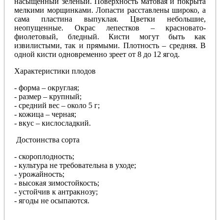
насыщенный зеленый. Поверхность матовая и покрыта
мелкими морщинками. Лопасти расставлены широко, а
сама пластина выпуклая. Цветки небольшие,
неопущенные. Окрас лепестков – красновато-
фиолетовый, бледный. Кисти могут быть как
извилистыми, так и прямыми. Плотность – средняя. В
одной кисти одновременно зреет от 8 до 12 ягод.
Характеристики плодов
- форма – округлая;
- размер – крупный;
- средний вес – около 5 г;
- кожица – черная;
- вкус – кислосладкий.
Достоинства сорта
- скороплодность;
- культура не требовательна в уходе;
- урожайность;
- высокая зимостойкость;
- устойчив к антракнозу;
- ягоды не осыпаются.