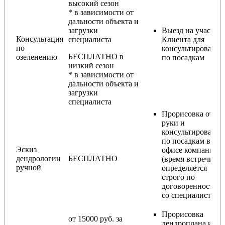
высокий сезон
* в зависимости от
дальности объекта и
загрузки
Выезд на участок
Консультация
специалиста
Клиента для
по
консультирования
БЕСПЛАТНО в
озеленению
по посадкам
низкий сезон
* в зависимости от
дальности объекта и
загрузки
специалиста
Прорисовка от
руки и
консультирование
по посадкам в
Эскиз
офисе компании
дендрологии
БЕСПЛАТНО
(время встречи
ручной
определяется
строго по
договоренности
со специалистом)
Прорисовка
от 15000 руб. за
дендроплана и