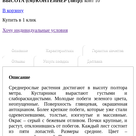
ВЫСОТА (см)/КОНТЕЙНЕР (литр):
конт 10
В корзину
Купить в 1 клик
Хочу индивидуальные условия
Описание
Характеристики
Гарантия качества
Отзывы
Услуги посадки
Доставка
Описание
Среднерослые растения достигают в высоту полтора
метра. Кустарники вырастают густыми и
слабораскидистыми. Молодые побеги зеленого цвета,
неопущенные. Поверхность глянцевая, окрашенная
антоцианом. Более крепкие побеги, которые уже стали
одревесневшими, толстые, изогнутые и массивные.
Окрас – серый с бежевым отливом. Почки крупные, и
растут, отклонившись от побегов.
Каждый лист состоит
из пяти лопастей. Размеры средние. Цвет –