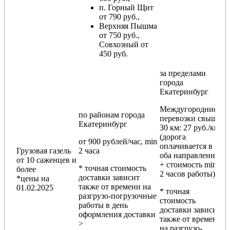
п. Горный Щит
от 790 руб.,
Верхняя Пышма
от 750 руб.,
Совхозный от
450 руб.
за пределами
города
Екатеринбург
Междугородние
по районам
города
перевозки
свыше
Екатеринбург
30 км
: 27 руб./км
(дорога
от 900 рублей/час, min
оплачивается в
Грузовая газель
2 часа
оба направления
от 10 саженцев и
+ стоимость min
* точная стоимость
более
2 часов работы)
доставки зависит
*цены на
также от времени на
01.02.2025
* точная
разгрузо-погрузочные
стоимость
работы в день
доставки зависит
оформления доставки
также от времени
>
на разгрузо-