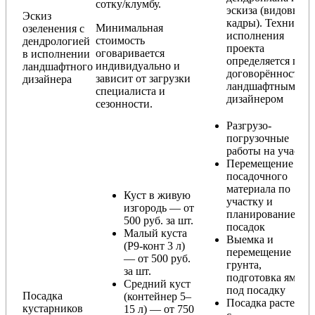
сотку/клумбу.
эскиза (видовые
Эскиз
кадры). Техника
Минимальная
озеленения с
исполнения
стоимость
дендрологией
проекта
оговаривается
в исполнении
определяется по
индивидуально и
ландшафтного
договорённости с
зависит от загрузки
дизайнера
ландшафтным
специалиста и
дизайнером
сезонности.
Разгрузо-
погрузочные
работы на участке
Перемещение
посадочного
материала по
Куст в живую
участку и
изгородь — от
планирование
500 руб. за шт.
посадок
Малый куста
Выемка и
(Р9-конт 3 л)
перемещение
— от 500 руб.
грунта,
за шт.
подготовка ямы
Средний куст
под посадку
Посадка
(контейнер 5–
Посадка растения
кустарников
15 л) — от 750