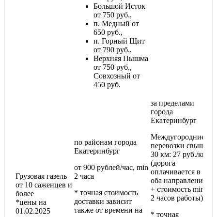
Большой Исток
от 750 руб.,
п. Медный от
650 руб.,
п. Горный Щит
от 790 руб.,
Верхняя Пышма
от 750 руб.,
Совхозный от
450 руб.
за пределами
города
Екатеринбург
Междугородние
по районам
города
перевозки
свыше
Екатеринбург
30 км
: 27 руб./км
(дорога
от 900 рублей/час, min
оплачивается в
Грузовая газель
2 часа
оба направления
от 10 саженцев и
+ стоимость min
* точная стоимость
более
2 часов работы)
доставки зависит
*цены на
также от времени на
01.02.2025
* точная