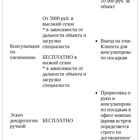
10 000 руб. за
объект
От 5000 руб. в
высокий сезон
* в зависимости от
дальности объекта и
загрузки
Выезд на участок
Консультация
специалиста
Клиента для
по
консультирования
БЕСПЛАТНО в
озеленению
по посадкам
низкий сезон
* в зависимости от
дальности объекта и
загрузки
специалиста
Прорисовка от
руки и
консультирование
по посадкам в
Эскиз
офисе компании
дендрологии
БЕСПЛАТНО
(время встречи
ручной
определяется
строго по
договоренности