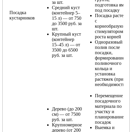
за шт.
подготовка ямы
Средний куст
под посадку
Посадка
(контейнер 5–
Посадка растения
кустарников
15 л) — от 750
с
до 3500 руб. за
корнеобразующи
шт.
стимулятором
Крупный куст
роста корней
(контейнер
Одноразовый
15–45 л) — от
полив после
3500 до 6500
посадки,
руб. за шт.
формирование
поливочного
кольца и
установка
растяжек (при
необходимости)
Перемещение
посадочного
материала по
Дерево (до 200
участку и
см) — от 7500
планирование
руб. за шт.
посадок
Крупномерное
Выемка и
дерево (от 200