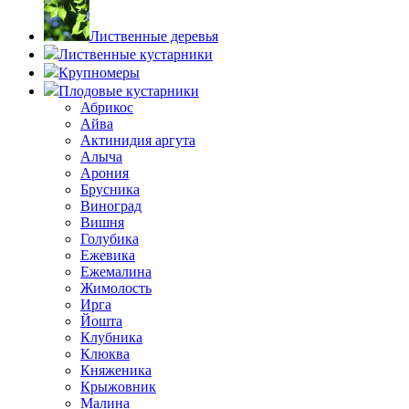
Лиственные деревья
Лиственные кустарники
Крупномеры
Плодовые кустарники
Абрикос
Айва
Актинидия аргута
Алыча
Арония
Брусника
Виноград
Вишня
Голубика
Ежевика
Ежемалина
Жимолость
Ирга
Йошта
Клубника
Клюква
Княженика
Крыжовник
Малина