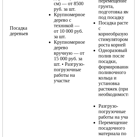
перемещение
см) — от 8500
грунта,
руб. за шт.
подготовка ямы
Крупномерное
под посадку
дерево с
Посадка растения
техникой —
Посадка
с
от 10 000 руб.
деревьев
корнеобразующи
за шт.
стимулятором
Крупномерное
роста корней
дерево
Одноразовый
вручную — от
полив после
15 000 руб. за
посадки,
шт. • Разгрузо-
формирование
погрузочные
поливочного
работы на
кольца и
участке
установка
растяжек (при
необходимости)
Разгрузо-
погрузочные
работы на участке
Перемещение
посадочного
материала по