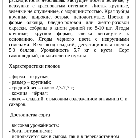
раскидистость небольшая. Растущие побеги зеленые, у
верхушки с красноватым оттенком. Листья крупные,
зелёные не опушенные, с морщинистостью. Края зубцы
крупные, широкие, острые, неподогнутые. Цветки в
форме блюдца, бледно-розовой или желто-розовой
окраски, собраны в кисти длиной по 5-10 шт. Ягоды
крупные, круглой формы, слегка вытянутые к
основанию. Ягоды чёрного цвета с некрупными
семенами. Вкус ягод сладкий, дегустационная оценка
5,0 баллов. Урожайность 5,7 кг с куста. Сорт
самоплодный, опылители не нужны.
Характеристики плодов
- форма – округлая;
- размер – крупный;
- средний вес – около 2,3-7,7 г;
- кожица – чёрная;
- вкус – сладкий, с высоким содержанием витамина C и
сахаров.
Достоинства сорта
- высокая урожайность;
- богат витаминами;
- используется как в сыром, так и в переработанном