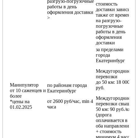
разгрузо-погрузочные
стоимость
работы в день
доставки зависит
оформления доставки
также от времени
>
на разгрузо-
погрузочные
работы в день
оформления
доставки
за пределами
города
Екатеринбург
Междугородние
перевозки
до 50 км
: 18 000
Манипулятор
по районам
города
руб.
от 10 саженцев и
Екатеринбург
более
Междугородние
от 2600 руб/час, min 4
*цены на
перевозки
свыше
часа
01.02.2025
50 км
: 90 руб./км
(дорога
оплачивается в
оба направления
+ стоимость
минимум 4 часов