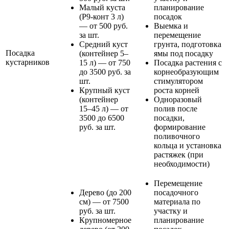
Малый куста
планирование
(Р9-конт 3 л)
посадок
— от 500 руб.
Выемка и
за шт.
перемещение
Средний куст
грунта, подготовка
Посадка
(контейнер 5–
ямы под посадку
кустарников
15 л) — от 750
Посадка растения с
до 3500 руб. за
корнеобразующим
шт.
стимулятором
Крупный куст
роста корней
(контейнер
Одноразовый
15–45 л) — от
полив после
3500 до 6500
посадки,
руб. за шт.
формирование
поливочного
кольца и установка
растяжек (при
необходимости)
Перемещение
Дерево (до 200
посадочного
см) — от 7500
материала по
руб. за шт.
участку и
Крупномерное
планирование