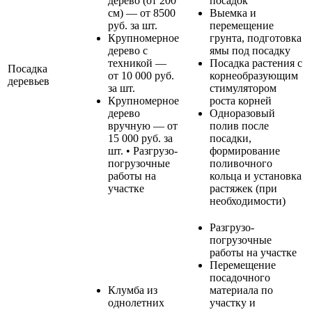
дерево (от 200
посадок
см) — от 8500
Выемка и
руб. за шт.
перемещение
Крупномерное
грунта, подготовка
дерево с
ямы под посадку
техникой —
Посадка растения с
Посадка
от 10 000 руб.
корнеобразующим
деревьев
за шт.
стимулятором
Крупномерное
роста корней
дерево
Одноразовый
вручную — от
полив после
15 000 руб. за
посадки,
шт. • Разгрузо-
формирование
погрузочные
поливочного
работы на
кольца и установка
участке
растяжек (при
необходимости)
Разгрузо-
погрузочные
работы на участке
Перемещение
посадочного
Клумба из
материала по
однолетних
участку и