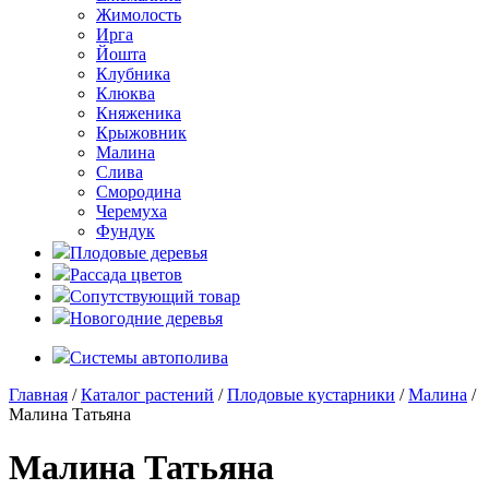
Жимолость
Ирга
Йошта
Клубника
Клюква
Княженика
Крыжовник
Малина
Слива
Смородина
Черемуха
Фундук
Плодовые деревья
Рассада цветов
Сопутствующий товар
Новогодние деревья
Системы автополива
Главная
/
Каталог растений
/
Плодовые кустарники
/
Малина
/
Малина Татьяна
Малина Татьяна