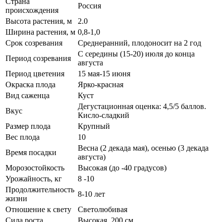
Страна
Россия
происхождения
Высота растения, м
2.0
Ширина растения, м
0,8-1,0
Срок созревания
Среднеранний, плодоносит на 2 год
С середины (15-20) июля до конца
Период созревания
августа
Период цветения
15 мая-15 июня
Окраска плода
Ярко-красная
Вид саженца
Куст
Дегустационная оценка: 4,5/5 баллов.
Вкус
К
исло-сладкий
Размер плода
Крупный
Вес плода
10
Весна (2 декада мая), осенью (3 декада
Время посадки
августа)
Морозостойкость
Высокая (до -40 градусов)
Урожайность, кг
8 -10
Продолжительность
8-10 лет
жизни
Отношение к свету
Светолюбивая
Сила роста
Высокая, 200 см