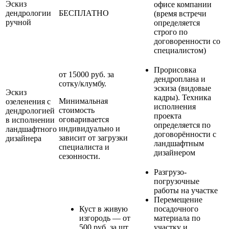
Эскиз
офисе компании
дендрологии
БЕСПЛАТНО
(время встречи
ручной
определяется
строго по
договоренности со
специалистом)
Прорисовка
от 15000 руб. за
дендроплана и
сотку/клумбу.
эскиза (видовые
Эскиз
кадры). Техника
Минимальная
озеленения с
исполнения
стоимость
дендрологией
проекта
оговаривается
в исполнении
определяется по
индивидуально и
ландшафтного
договорённости с
зависит от загрузки
дизайнера
ландшафтным
специалиста и
дизайнером
сезонности.
Разгрузо-
погрузочные
работы на участке
Перемещение
Куст в живую
посадочного
изгородь — от
материала по
500 руб. за шт.
участку и