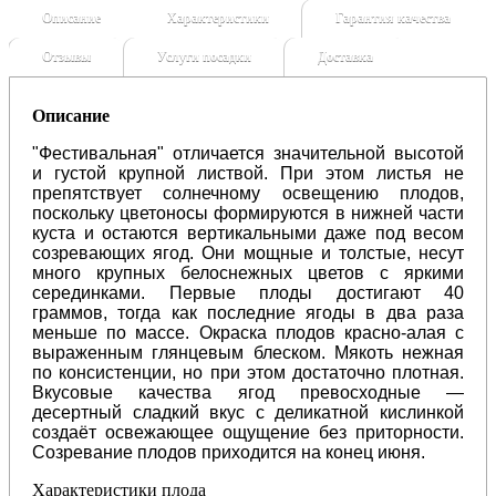
Описание
Характеристики
Гарантия качества
Отзывы
Услуги посадки
Доставка
Описание
"Фестивальная" отличается значительной высотой
и густой крупной листвой. При этом листья не
препятствует солнечному освещению плодов,
поскольку цветоносы формируются в нижней части
куста и остаются вертикальными даже под весом
созревающих ягод. Они мощные и толстые, несут
много крупных белоснежных цветов с яркими
серединками. Первые плоды достигают 40
граммов, тогда как последние ягоды в два раза
меньше по массе. Окраска плодов красно-алая с
выраженным глянцевым блеском. Мякоть нежная
по консистенции, но при этом достаточно плотная.
Вкусовые качества ягод превосходные —
десертный сладкий вкус с деликатной кислинкой
создаёт освежающее ощущение без приторности.
Созревание плодов приходится на конец июня.
Характеристики плода