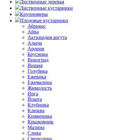
Лиственные деревья
Лиственные кустарники
Крупномеры
Плодовые кустарники
Абрикос
Айва
Актинидия аргута
Алыча
Арония
Брусника
Виноград
Вишня
Голубика
Ежевика
Ежемалина
Жимолость
Ирга
Йошта
Клубника
Клюква
Княженика
Крыжовник
Малина
Слива
Смородина