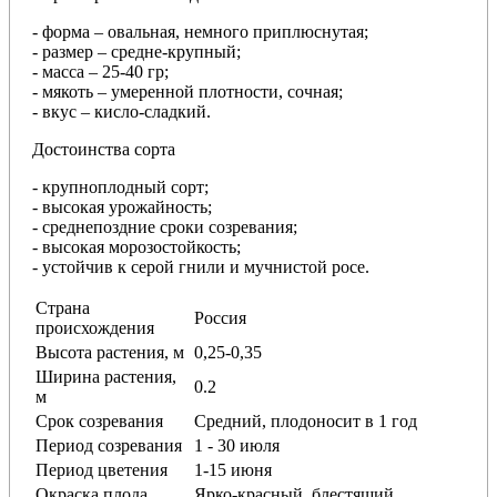
- форма – овальная, немного приплюснутая;
- размер – средне-крупный;
- масса – 25-40 гр;
- мякоть – умеренной плотности, сочная;
- вкус – кисло-сладкий.
Достоинства сорта
- крупноплодный сорт;
- высокая урожайность;
- среднепоздние сроки созревания;
- высокая морозостойкость;
- устойчив к серой гнили и мучнистой росе.
Страна
Россия
происхождения
Высота растения, м
0,25-0,35
Ширина растения,
0.2
м
Срок созревания
Средний, плодоносит в 1 год
Период созревания
1 - 30 июля
Период цветения
1-15 июня
Окраска плода
Ярко-красный, блестящий