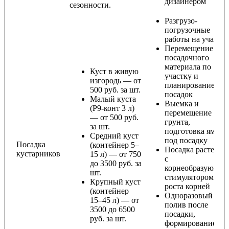
дизайнером
сезонности.
Разгрузо-
погрузочные
работы на участке
Перемещение
посадочного
материала по
Куст в живую
участку и
изгородь — от
планирование
500 руб. за шт.
посадок
Малый куста
Выемка и
(Р9-конт 3 л)
перемещение
— от 500 руб.
грунта,
за шт.
подготовка ямы
Средний куст
под посадку
Посадка
(контейнер 5–
Посадка растения
кустарников
15 л) — от 750
с
до 3500 руб. за
корнеобразующи
шт.
стимулятором
Крупный куст
роста корней
(контейнер
Одноразовый
15–45 л) — от
полив после
3500 до 6500
посадки,
руб. за шт.
формирование