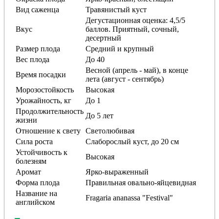
Вид саженца
Травянистый куст
Дегустационная оценка: 4,5/5
Вкус
баллов. Приятный, сочный,
десертный
Размер плода
Средний и крупный
Вес плода
До 40
Весной (апрель - май), в конце
Время посадки
лета (август - сентябрь)
Морозостойкость
Высокая
Урожайность, кг
До 1
Продолжительность
До 5 лет
жизни
Отношение к свету
Светолюбивая
Сила роста
Слаборослый куст, до 20 см
Устойчивость к
Высокая
болезням
Аромат
Ярко-выраженный
Форма плода
Правильная овально-яйцевидная
Название на
Fragaria ananassa "Festival"
английском