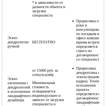
* в зависимости от
дальности объекта и
загрузки
специалиста
Прорисовка от
руки и
консультирование
по посадкам в
Эскиз
офисе компании
дендрологии
БЕСПЛАТНО
(время встречи
ручной
определяется
строго по
договоренности
со специалистом)
Прорисовка
от 15000 руб. за
дендроплана и
сотку/клумбу.
эскиза (видовые
Эскиз
кадры). Техника
Минимальная
озеленения с
исполнения
стоимость
дендрологией
проекта
оговаривается
в исполнении
определяется по
индивидуально и
ландшафтного
договорённости с
зависит от загрузки
дизайнера
ландшафтным
специалиста и