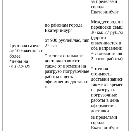
за пределами
города
Екатеринбург
Междугородние
по районам
города
перевозки
свыше
Екатеринбург
30 км
: 27 руб./км
(дорога
от 900 рублей/час, min
оплачивается в
Грузовая газель
2 часа
оба направления
от 10 саженцев и
+ стоимость min
* точная стоимость
более
2 часов работы)
доставки зависит
*цены на
также от времени на
01.02.2025
* точная
разгрузо-погрузочные
стоимость
работы в день
доставки зависит
оформления доставки
также от времени
>
на разгрузо-
погрузочные
работы в день
оформления
доставки
за пределами
города
Екатеринбург