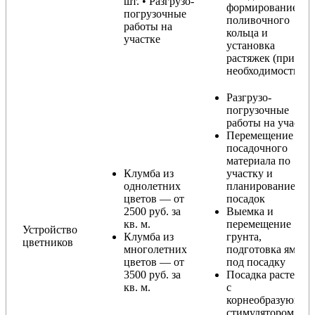
шт. • Разгрузо-
формирование
погрузочные
поливочного
работы на
кольца и
участке
установка
растяжек (при
необходимости)
Разгрузо-
погрузочные
работы на участке
Перемещение
посадочного
материала по
Клумба из
участку и
однолетних
планирование
цветов — от
посадок
2500 руб. за
Выемка и
кв. м.
перемещение
Устройство
Клумба из
грунта,
цветников
многолетних
подготовка ямы
цветов — от
под посадку
3500 руб. за
Посадка растений
кв. м.
с
корнеобразующи
стимулятором