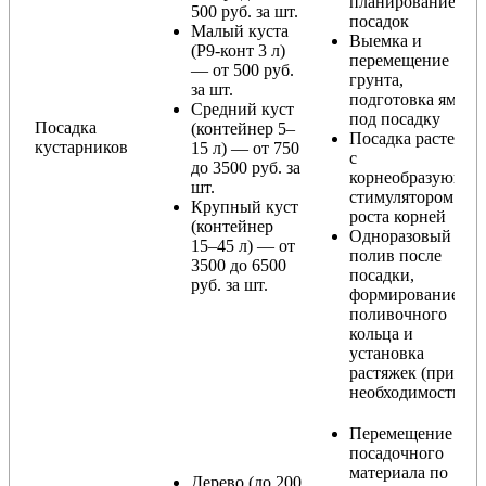
планирование
500 руб. за шт.
посадок
Малый куста
Выемка и
(Р9-конт 3 л)
перемещение
— от 500 руб.
грунта,
за шт.
подготовка ямы
Средний куст
под посадку
Посадка
(контейнер 5–
Посадка растения
кустарников
15 л) — от 750
с
до 3500 руб. за
корнеобразующи
шт.
стимулятором
Крупный куст
роста корней
(контейнер
Одноразовый
15–45 л) — от
полив после
3500 до 6500
посадки,
руб. за шт.
формирование
поливочного
кольца и
установка
растяжек (при
необходимости)
Перемещение
посадочного
материала по
Дерево (до 200