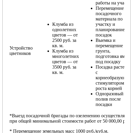
работы на участке
Перемещение
посадочного
материала по
Клумба из
участку и
однолетних
планирование
цветов — от
посадок
2500 руб. за
Выемка и
кв. м.
перемещение
Устройство
Клумба из
грунта,
цветников
многолетних
подготовка ямы
цветов — от
под посадку
3500 руб. за
Посадка растений
кв. м.
с
корнеобразующи
стимулятором
роста корней
Одноразовый
полив после
посадки
*Выезд посадочной бригады по озеленению осуществляется
при общей минимальной стоимости работ от 50 000,00 руб.
* Перемещение земельных масс 1000 руб./куб.м.