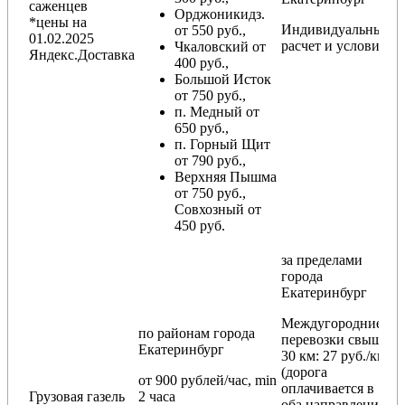
саженцев
Орджоникидз.
*цены на
Индивидуальный
от 550 руб.,
01.02.2025
расчет и условия
Чкаловский от
Яндекс.Доставка
400 руб.,
Большой Исток
от 750 руб.,
п. Медный от
650 руб.,
п. Горный Щит
от 790 руб.,
Верхняя Пышма
от 750 руб.,
Совхозный от
450 руб.
за пределами
города
Екатеринбург
Междугородние
по районам
города
перевозки
свыше
Екатеринбург
30 км
: 27 руб./км
(дорога
от 900 рублей/час, min
оплачивается в
Грузовая газель
2 часа
оба направления