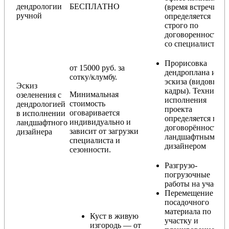
дендрологии
БЕСПЛАТНО
(время встречи
ручной
определяется
строго по
договоренности
со специалистом)
Прорисовка
от 15000 руб. за
дендроплана и
сотку/клумбу.
эскиза (видовые
Эскиз
кадры). Техника
Минимальная
озеленения с
исполнения
стоимость
дендрологией
проекта
оговаривается
в исполнении
определяется по
индивидуально и
ландшафтного
договорённости с
зависит от загрузки
дизайнера
ландшафтным
специалиста и
дизайнером
сезонности.
Разгрузо-
погрузочные
работы на участке
Перемещение
посадочного
материала по
Куст в живую
участку и
изгородь — от