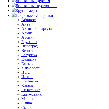
Лиственные деревья
Лиственные кустарники
Крупномеры
Плодовые кустарники
Абрикос
Айва
Актинидия аргута
Алыча
Арония
Брусника
Виноград
Вишня
Голубика
Ежевика
Ежемалина
Жимолость
Ирга
Йошта
Клубника
Клюква
Княженика
Крыжовник
Малина
Слива
Смородина