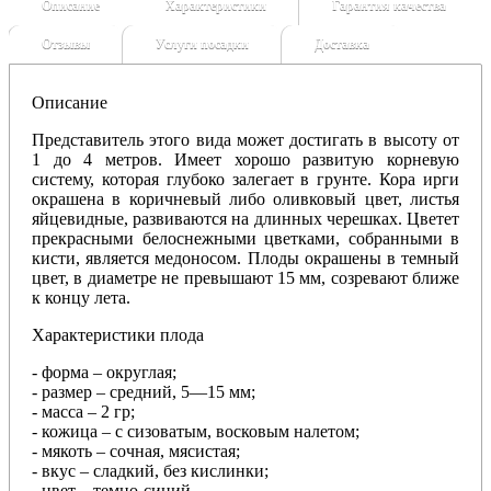
Описание
Характеристики
Гарантия качества
Отзывы
Услуги посадки
Доставка
Описание
Представитель этого вида может достигать в высоту от
1 до 4 метров. Имеет хорошо развитую корневую
систему, которая глубоко залегает в грунте. Кора ирги
окрашена в коричневый либо оливковый цвет, листья
яйцевидные, развиваются на длинных черешках.
Цветет
прекрасными белоснежными цветками, собранными в
кисти, является медоносом. Плоды окрашены в темный
цвет, в диаметре не превышают 15 мм, созревают ближе
к концу лета.
Характеристики плода
- форма – округлая;
- размер – средний,
5—15 мм
;
- масса – 2 гр;
- кожица – с сизоватым, восковым налетом;
- мякоть – сочная, мясистая;
- вкус – сладкий, без кислинки;
- цвет – темно-синий.