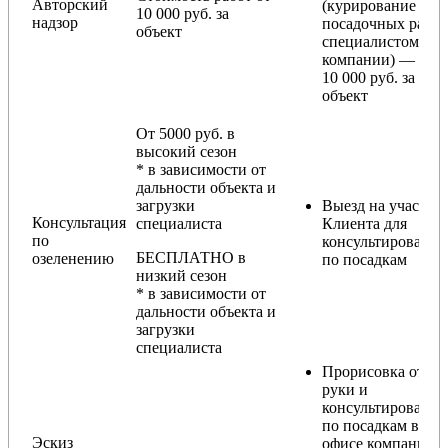
Авторский
(курирование
10 000 руб. за
надзор
посадочных работ
объект
специалистом
компании) — от
10 000 руб. за
объект
От 5000 руб. в
высокий сезон
* в зависимости от
дальности объекта и
загрузки
Выезд на участок
Консультация
специалиста
Клиента для
по
консультирования
БЕСПЛАТНО в
озеленению
по посадкам
низкий сезон
* в зависимости от
дальности объекта и
загрузки
специалиста
Прорисовка от
руки и
консультирование
по посадкам в
Эскиз
офисе компании