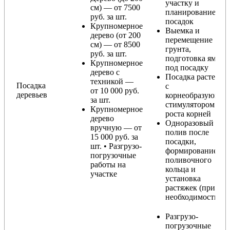
участку и
см) — от 7500
планирование
руб. за шт.
посадок
Крупномерное
Выемка и
дерево (от 200
перемещение
см) — от 8500
грунта,
руб. за шт.
подготовка ямы
Крупномерное
под посадку
дерево с
Посадка растения
техникой —
Посадка
с
от 10 000 руб.
деревьев
корнеобразующи
за шт.
стимулятором
Крупномерное
роста корней
дерево
Одноразовый
вручную — от
полив после
15 000 руб. за
посадки,
шт. • Разгрузо-
формирование
погрузочные
поливочного
работы на
кольца и
участке
установка
растяжек (при
необходимости)
Разгрузо-
погрузочные