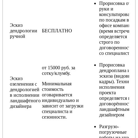
Прорисовка от
руки и
консультирование
по посадкам в
Эскиз
офисе компании
дендрологии
БЕСПЛАТНО
(время встречи
ручной
определяется
строго по
договоренности
со специалистом)
Прорисовка
от 15000 руб. за
дендроплана и
сотку/клумбу.
эскиза (видовые
Эскиз
кадры). Техника
Минимальная
озеленения с
исполнения
стоимость
дендрологией
проекта
оговаривается
в исполнении
определяется по
индивидуально и
ландшафтного
договорённости с
зависит от загрузки
дизайнера
ландшафтным
специалиста и
дизайнером
сезонности.
Разгрузо-
погрузочные
работы на участке