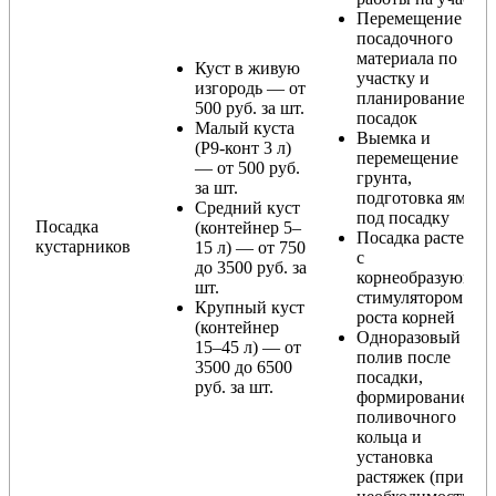
Перемещение
посадочного
материала по
Куст в живую
участку и
изгородь — от
планирование
500 руб. за шт.
посадок
Малый куста
Выемка и
(Р9-конт 3 л)
перемещение
— от 500 руб.
грунта,
за шт.
подготовка ямы
Средний куст
под посадку
Посадка
(контейнер 5–
Посадка растения
кустарников
15 л) — от 750
с
до 3500 руб. за
корнеобразующи
шт.
стимулятором
Крупный куст
роста корней
(контейнер
Одноразовый
15–45 л) — от
полив после
3500 до 6500
посадки,
руб. за шт.
формирование
поливочного
кольца и
установка
растяжек (при