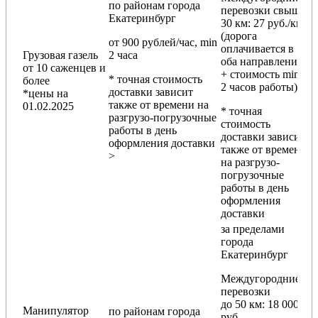
по районам
города
перевозки
свыше
Екатеринбург
30 км
: 27 руб./км
(дорога
от 900 рублей/час, min
оплачивается в
Грузовая газель
2 часа
оба направления
от 10 саженцев и
+ стоимость min
* точная стоимость
более
2 часов работы)
доставки зависит
*цены на
также от времени на
01.02.2025
* точная
разгрузо-погрузочные
стоимость
работы в день
доставки зависит
оформления доставки
также от времени
>
на разгрузо-
погрузочные
работы в день
оформления
доставки
за пределами
города
Екатеринбург
Междугородние
перевозки
до 50 км
: 18 000
Манипулятор
по районам
города
руб.