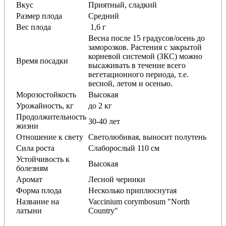
Вкус
Приятный, сладкий
Размер плода
Средний
Вес плода
1,6 г
Весна после 15 градусов/осень до
заморозков. Растения с закрытой
корневой системой (ЗКС) можно
Время посадки
высаживать в течение всего
вегетационного периода, т.е.
весной, летом и осенью.
Морозостойкость
Высокая
Урожайность, кг
до 2 кг
Продолжительность
30-40 лет
жизни
Отношение к свету
Светолюбивая, выносит полутень
Сила роста
Слаборослый 110 см
Устойчивость к
Высокая
болезням
Аромат
Лесной черники
Форма плода
Несколько приплюснутая
Название на
Vaccinium corymbosum "North
латыни
Country"