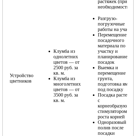
растяжек (при
необходимости)
Разгрузо-
погрузочные
работы на участке
Перемещение
посадочного
материала по
Клумба из
участку и
однолетних
планирование
цветов — от
посадок
2500 руб. за
Выемка и
кв. м.
перемещение
Устройство
Клумба из
грунта,
цветников
многолетних
подготовка ямы
цветов — от
под посадку
3500 руб. за
Посадка растений
кв. м.
с
корнеобразующи
стимулятором
роста корней
Одноразовый
полив после
посадки