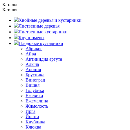
Каталог
Каталог
Хвойные деревья и кустарники
Лиственные деревья
Лиственные кустарники
Крупномеры
Плодовые кустарники
Абрикос
Айва
Актинидия аргута
Алыча
Арония
Брусника
Виноград
Вишня
Голубика
Ежевика
Ежемалина
Жимолость
Ирга
Йошта
Клубника
Клюква