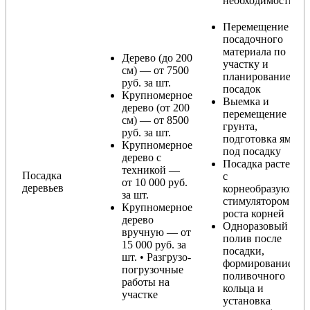
необходимости)
Перемещение
посадочного
материала по
Дерево (до 200
участку и
см) — от 7500
планирование
руб. за шт.
посадок
Крупномерное
Выемка и
дерево (от 200
перемещение
см) — от 8500
грунта,
руб. за шт.
подготовка ямы
Крупномерное
под посадку
дерево с
Посадка растения
техникой —
Посадка
с
от 10 000 руб.
деревьев
корнеобразующи
за шт.
стимулятором
Крупномерное
роста корней
дерево
Одноразовый
вручную — от
полив после
15 000 руб. за
посадки,
шт. • Разгрузо-
формирование
погрузочные
поливочного
работы на
кольца и
участке
установка