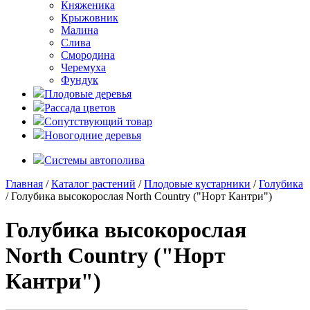
Княженика
Крыжовник
Малина
Слива
Смородина
Черемуха
Фундук
Плодовые деревья
Рассада цветов
Сопутствующий товар
Новогодние деревья
Системы автополива
Главная
/
Каталог растений
/
Плодовые кустарники
/
Голубика
/ Голубика высокорослая North Country ("Норт Кантри")
Голубика высокорослая
North Country ("Норт
Кантри")