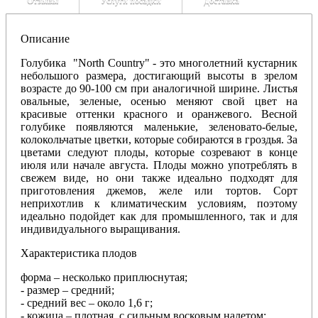
Отзывы
Услуги посадки
Доставка
Описание
Голубика "North Country" - это многолетний кустарник
небольшого размера, достигающий высоты в зрелом
возрасте до 90-100 см при аналогичной ширине. Листья
овальные, зеленые, осенью меняют свой цвет на
красивые оттенки красного и оранжевого. Весной
голубике появляются маленькие, зеленовато-белые,
колокольчатые цветки, которые собираются в гроздья. За
цветами следуют плоды, которые созревают в конце
июля или начале августа. Плоды можно употреблять в
свежем виде, но они также идеально подходят для
приготовления джемов, желе или тортов. Сорт
неприхотлив к климатическим условиям, поэтому
идеально подойдет как для промышленного, так и для
индивидуального выращивания.
Характеристика плодов
форма – несколько приплюснутая;
- размер – средний;
- средний вес – около 1,6 г;
- кожица – плотная, с сильным восковым налетом;