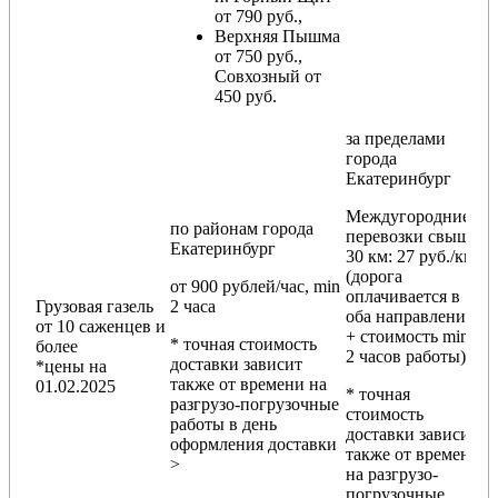
от 790 руб.,
Верхняя Пышма
от 750 руб.,
Совхозный от
450 руб.
за пределами
города
Екатеринбург
Междугородние
по районам
города
перевозки
свыше
Екатеринбург
30 км
: 27 руб./км
(дорога
от 900 рублей/час, min
оплачивается в
Грузовая газель
2 часа
оба направления
от 10 саженцев и
+ стоимость min
* точная стоимость
более
2 часов работы)
доставки зависит
*цены на
также от времени на
01.02.2025
* точная
разгрузо-погрузочные
стоимость
работы в день
доставки зависит
оформления доставки
также от времени
>
на разгрузо-
погрузочные