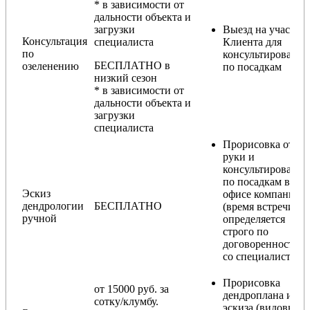
* в зависимости от
дальности объекта и
загрузки
Выезд на участок
Консультация
специалиста
Клиента для
по
консультирования
БЕСПЛАТНО в
озеленению
по посадкам
низкий сезон
* в зависимости от
дальности объекта и
загрузки
специалиста
Прорисовка от
руки и
консультирование
по посадкам в
Эскиз
офисе компании
дендрологии
БЕСПЛАТНО
(время встречи
ручной
определяется
строго по
договоренности
со специалистом)
Прорисовка
от 15000 руб. за
дендроплана и
сотку/клумбу.
эскиза (видовые