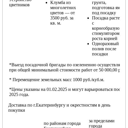
Клумба из
грунта,
цветников
многолетних
подготовка ямы
цветов — от
под посадку
3500 руб. за
Посадка растений
кв. м.
с
корнеобразующи
стимулятором
роста корней
Одноразовый
полив после
посадки
*Выезд посадочной бригады по озеленению осуществляется
при общей минимальной стоимости работ от 50 000,00 руб.
* Перемещение земельных масс 1000 руб./куб.м.
*Цены указаны на 01.02.2025 и могут варьироваться после
2025 года.
Доставка по г.Екатеринбургу и окрестностям в день
покупки
за пределами
по районам
города
города