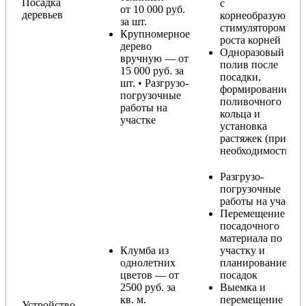
Посадка
с
от 10 000 руб.
деревьев
корнеобразующи
за шт.
стимулятором
Крупномерное
роста корней
дерево
Одноразовый
вручную — от
полив после
15 000 руб. за
посадки,
шт. • Разгрузо-
формирование
погрузочные
поливочного
работы на
кольца и
участке
установка
растяжек (при
необходимости)
Разгрузо-
погрузочные
работы на участке
Перемещение
посадочного
материала по
Клумба из
участку и
однолетних
планирование
цветов — от
посадок
2500 руб. за
Выемка и
кв. м.
перемещение
Устройство