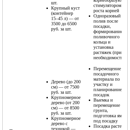
корнеобразующи
шт.
стимулятором
Крупный куст
роста корней
(контейнер
Одноразовый
15–45 л) — от
полив после
3500 до 6500
посадки,
руб. за шт.
формирование
поливочного
кольца и
установка
растяжек (при
необходимости)
Перемещение
посадочного
материала по
Дерево (до 200
участку и
см) — от 7500
планирование
руб. за шт.
посадок
Крупномерное
Выемка и
дерево (от 200
перемещение
см) — от 8500
грунта,
руб. за шт.
подготовка ямы
Крупномерное
под посадку
дерево с
Посадка растения
техникой —