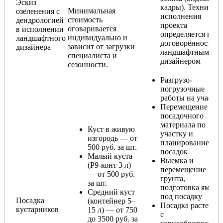
Эскиз
кадры). Техника
Минимальная
озеленения с
исполнения
стоимость
дендрологией
проекта
оговаривается
в исполнении
определяется по
индивидуально и
ландшафтного
договорённости с
зависит от загрузки
дизайнера
ландшафтным
специалиста и
дизайнером
сезонности.
Разгрузо-
погрузочные
работы на участке
Перемещение
посадочного
материала по
Куст в живую
участку и
изгородь — от
планирование
500 руб. за шт.
посадок
Малый куста
Выемка и
(Р9-конт 3 л)
перемещение
— от 500 руб.
грунта,
за шт.
подготовка ямы
Средний куст
под посадку
Посадка
(контейнер 5–
Посадка растения
кустарников
15 л) — от 750
с
до 3500 руб. за