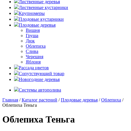
Лиственные деревья
Лиственные кустарники
Крупномеры
Плодовые кустарники
Плодовые деревья
Вишня
Груша
Дюк
Облепиха
Слива
Черешня
Яблоня
Рассада цветов
Сопутствующий товар
Новогодние деревья
Системы автополива
Главная
/
Каталог растений
/
Плодовые деревья
/
Облепиха
/
Облепиха Теньга
Облепиха Теньга