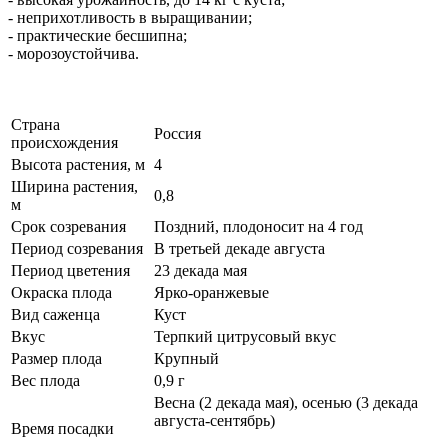
- неприхотливость в выращивании;
- практические бесшипна;
- морозоустойчива.
Страна
Россия
происхождения
Высота растения, м
4
Ширина растения,
0,8
м
Срок созревания
Поздний, плодоносит на 4 год
Период созревания
В третьей декаде августа
Период цветения
23 декада мая
Окраска плода
Ярко-оранжевые
Вид саженца
Куст
Вкус
Терпкий цитрусовый вкус
Размер плода
Крупный
Вес плода
0,9 г
Весна (2 декада мая), осенью (3 декада
августа-сентябрь)
Время посадки