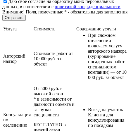
Даю своё согласие на обработку моих персональных
данных, в соответствии с
политикой конфиденциальности
Внимание! Поля, помеченные * - обязательны для заполнения
Услуга
Стоимость
Содержание услуги
При сложном
озеленении
включаем услугу
авторского надзора
Стоимость работ от
Авторский
(курирование
10 000 руб. за
надзор
посадочных работ
объект
специалистом
компании) — от 10
000 руб. за объект
От 5000 руб. в
высокий сезон
* в зависимости от
дальности объекта и
загрузки
Выезд на участок
Консультация
специалиста
Клиента для
по
консультирования
БЕСПЛАТНО в
озеленению
по посадкам
низкий сезон