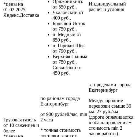
Орджоникидз.
Индивидуальный
*цены на
от 550 руб.,
расчет и условия
01.02.2025
Чкаловский от
Яндекс.Доставка
400 руб.,
Большой Исток
от 750 руб.,
п. Медный от
650 руб.,
п. Горный Щит
от 790 руб.,
Верхняя Пышма
от 750 руб.,
Совхозный от
450 руб.
за пределами
города
Екатеринбург
по районам
города
Междугородние
Екатеринбург
перевозки
свыше 30
км
: 27 руб./км
от 900 рублей/час, min
(дорога оплачивается
Грузовая газель
2 часа
в оба направления +
от 10 саженцев и
стоимость min 2
* точная стоимость
более
часов работы)
доставки зависит
*цены на