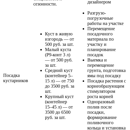
дизайнером
сезонности.
Разгрузо-
погрузочные
работы на участке
Перемещение
Куст в живую
посадочного
изгородь — от
материала по
500 руб. за шт.
участку и
Малый куста
планирование
(Р9-конт 3 л)
посадок
— от 500 руб.
Выемка и
за шт.
перемещение
Средний куст
грунта, подготовка
Посадка
(контейнер 5–
ямы под посадку
кустарников
15 л) — от 750
Посадка растения с
до 3500 руб. за
корнеобразующим
шт.
стимулятором
Крупный куст
роста корней
(контейнер
Одноразовый
15–45 л) — от
полив после
3500 до 6500
посадки,
руб. за шт.
формирование
поливочного
кольца и установка