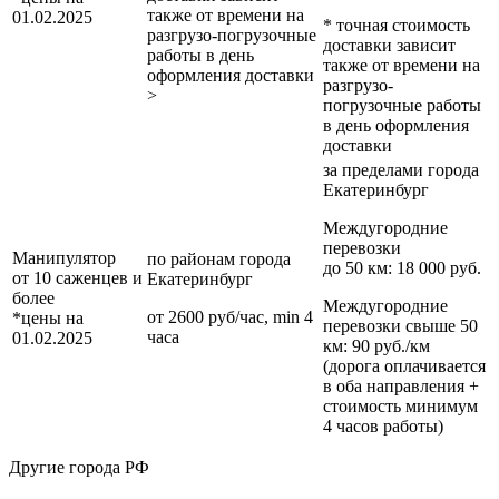
также от времени на
01.02.2025
* точная стоимость
разгрузо-погрузочные
доставки зависит
работы в день
также от времени на
оформления доставки
разгрузо-
>
погрузочные работы
в день оформления
доставки
за пределами
города
Екатеринбург
Междугородние
перевозки
Манипулятор
по районам
города
до 50 км
: 18 000 руб.
от 10 саженцев и
Екатеринбург
более
Междугородние
от 2600 руб/час, min 4
*цены на
перевозки
свыше 50
часа
01.02.2025
км
: 90 руб./км
(дорога оплачивается
в оба направления +
стоимость минимум
4 часов работы)
Другие города РФ