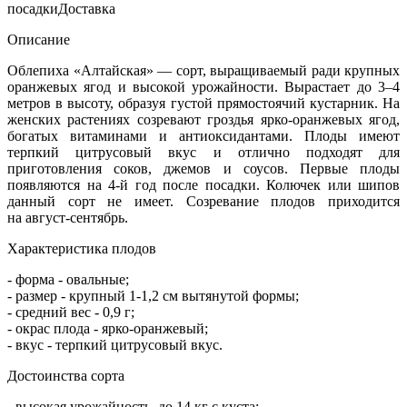
посадки
Доставка
Описание
Облепиха «Алтайская» — сорт, выращиваемый ради крупных
оранжевых ягод и высокой урожайности. Вырастает до 3–4
метров в высоту, образуя густой прямостоячий кустарник. На
женских растениях созревают гроздья ярко-оранжевых ягод,
богатых витаминами и антиоксидантами. Плоды имеют
терпкий цитрусовый вкус и отлично подходят для
приготовления соков, джемов и соусов. Первые плоды
появляются на 4-й год после посадки. Колючек или шипов
данный сорт не имеет. Созревание плодов приходится
на
август-сентябрь
.
Характеристика плодов
- форма - овальные;
- размер - крупный 1-1,2 см вытянутой формы;
- средний вес - 0,9 г;
- окрас плода - ярко-оранжевый;
- вкус - терпкий цитрусовый вкус.
Достоинства сорта
- высокая урожайность, до 14 кг с куста;