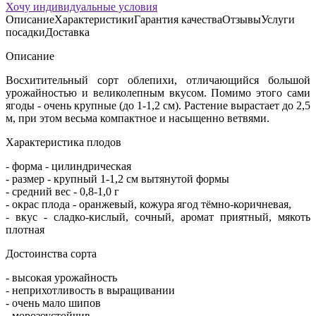
Хочу индивидуальные условия
Описание
Характеристики
Гарантия качества
Отзывы
Услуги
посадки
Доставка
Описание
Восхитительный сорт облепихи, отличающийся большой
урожайностью и великолепным вкусом. Помимо этого сами
ягоды - очень крупные (до 1-1,2 см). Растение вырастает до 2,5
м, при этом весьма компактное и насыщенно ветвями.
Характеристика плодов
- форма - цилиндрическая
- размер - крупный 1-1,2 см вытянутой формы
- средний вес - 0,8-1,0 г
- окрас плода - оранжевый, кожура ягод тёмно-коричневая,
- вкус - сладко-кислый, сочный, аромат приятный, мякоть
плотная
Достоинства сорта
- высокая урожайность
- неприхотливость в выращивании
- очень мало шипов
- морозоустойчив.