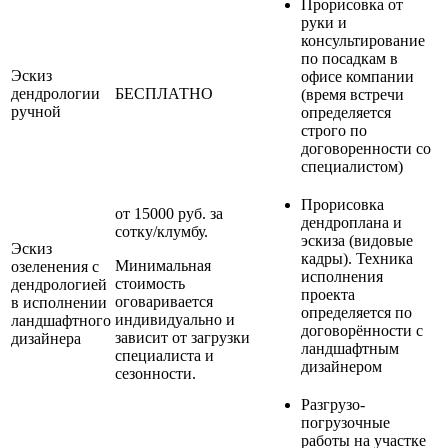
Прорисовка от
руки и
консультирование
по посадкам в
Эскиз
офисе компании
дендрологии
БЕСПЛАТНО
(время встречи
ручной
определяется
строго по
договоренности со
специалистом)
Прорисовка
от 15000 руб. за
дендроплана и
сотку/клумбу.
эскиза (видовые
Эскиз
кадры). Техника
Минимальная
озеленения с
исполнения
стоимость
дендрологией
проекта
оговаривается
в исполнении
определяется по
индивидуально и
ландшафтного
договорённости с
зависит от загрузки
дизайнера
ландшафтным
специалиста и
дизайнером
сезонности.
Разгрузо-
погрузочные
работы на участке