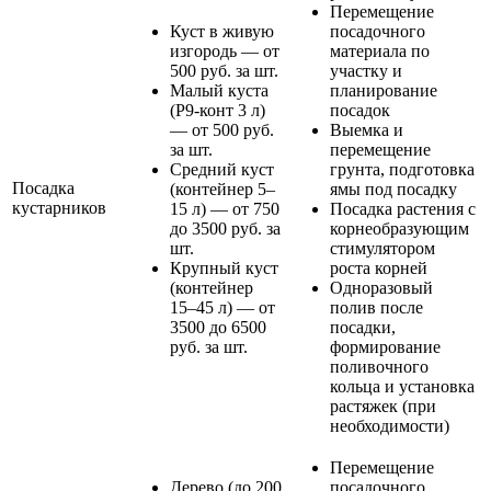
Перемещение
Куст в живую
посадочного
изгородь — от
материала по
500 руб. за шт.
участку и
Малый куста
планирование
(Р9-конт 3 л)
посадок
— от 500 руб.
Выемка и
за шт.
перемещение
Средний куст
грунта, подготовка
Посадка
(контейнер 5–
ямы под посадку
кустарников
15 л) — от 750
Посадка растения с
до 3500 руб. за
корнеобразующим
шт.
стимулятором
Крупный куст
роста корней
(контейнер
Одноразовый
15–45 л) — от
полив после
3500 до 6500
посадки,
руб. за шт.
формирование
поливочного
кольца и установка
растяжек (при
необходимости)
Перемещение
Дерево (до 200
посадочного