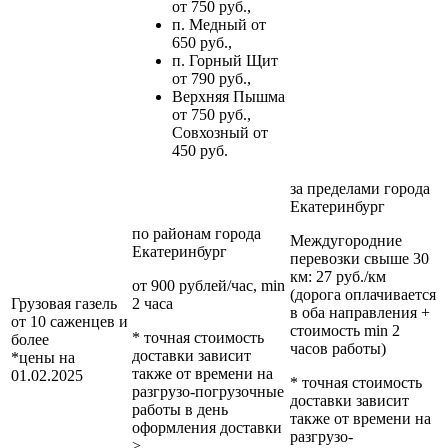
от 750 руб.,
п. Медный от
650 руб.,
п. Горный Щит
от 790 руб.,
Верхняя Пышма
от 750 руб.,
Совхозный от
450 руб.
за пределами
города
Екатеринбург
по районам
города
Междугородние
Екатеринбург
перевозки
свыше 30
км
: 27 руб./км
от 900 рублей/час, min
(дорога оплачивается
Грузовая газель
2 часа
в оба направления +
от 10 саженцев и
стоимость min 2
* точная стоимость
более
часов работы)
доставки зависит
*цены на
также от времени на
01.02.2025
* точная стоимость
разгрузо-погрузочные
доставки зависит
работы в день
также от времени на
оформления доставки
разгрузо-
>