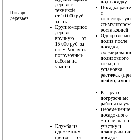
под посадку
дерево с
Посадка растения
техникой —
Посадка
с
от 10 000 руб.
деревьев
корнеобразующи
за шт.
стимулятором
Крупномерное
роста корней
дерево
Одноразовый
вручную — от
полив после
15 000 руб. за
посадки,
шт. • Разгрузо-
формирование
погрузочные
поливочного
работы на
кольца и
участке
установка
растяжек (при
необходимости)
Разгрузо-
погрузочные
работы на участке
Перемещение
посадочного
материала по
Клумба из
участку и
однолетних
планирование
цветов — от
посадок