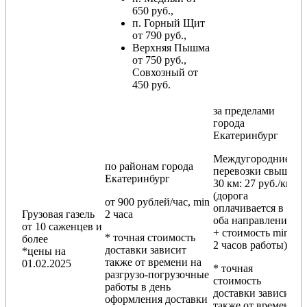
650 руб.,
п. Горный Щит
от 790 руб.,
Верхняя Пышма
от 750 руб.,
Совхозный от
450 руб.
за пределами
города
Екатеринбург
Междугородние
по районам
города
перевозки
свыше
Екатеринбург
30 км
: 27 руб./км
(дорога
от 900 рублей/час, min
оплачивается в
Грузовая газель
2 часа
оба направления
от 10 саженцев и
+ стоимость min
* точная стоимость
более
2 часов работы)
доставки зависит
*цены на
также от времени на
01.02.2025
* точная
разгрузо-погрузочные
стоимость
работы в день
доставки зависит
оформления доставки
также от времени