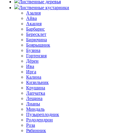
Лиственные деревья
Лиственные кустарники
Азалия
Айва
Акация
Барбарис
Бересклет
Бирючина
Боярышник
Бузина
Гортензия
Дёрен
Ива
Ирга
Калина
Кизильник
Крушина
Лапчатка
Лещина
Лианы
Миндаль
Пузыреплодник
Рододендрон
Роза
Рябинник