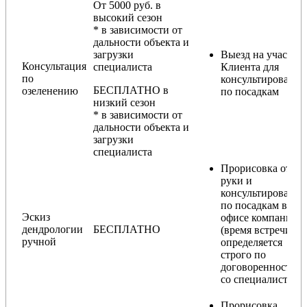
От 5000 руб. в
высокий сезон
* в зависимости от
дальности объекта и
загрузки
Выезд на участок
Консультация
специалиста
Клиента для
по
консультирования
БЕСПЛАТНО в
озеленению
по посадкам
низкий сезон
* в зависимости от
дальности объекта и
загрузки
специалиста
Прорисовка от
руки и
консультирование
по посадкам в
Эскиз
офисе компании
дендрологии
БЕСПЛАТНО
(время встречи
ручной
определяется
строго по
договоренности
со специалистом)
Прорисовка