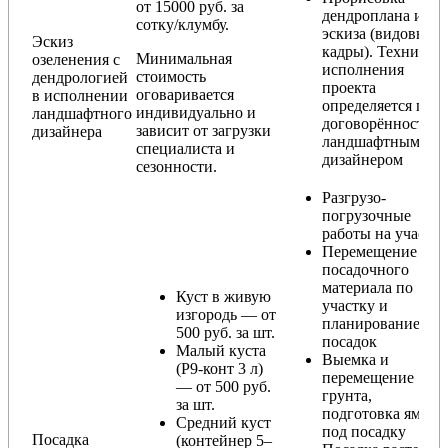
от 15000 руб. за
дендроплана и
сотку/клумбу.
эскиза (видовые
Эскиз
кадры). Техника
Минимальная
озеленения с
исполнения
стоимость
дендрологией
проекта
оговаривается
в исполнении
определяется по
индивидуально и
ландшафтного
договорённости с
зависит от загрузки
дизайнера
ландшафтным
специалиста и
дизайнером
сезонности.
Разгрузо-
погрузочные
работы на участке
Перемещение
посадочного
материала по
Куст в живую
участку и
изгородь — от
планирование
500 руб. за шт.
посадок
Малый куста
Выемка и
(Р9-конт 3 л)
перемещение
— от 500 руб.
грунта,
за шт.
подготовка ямы
Средний куст
под посадку
Посадка
(контейнер 5–