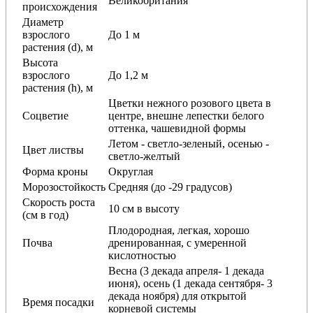
Великобритания
происхождения
Диаметр
взрослого
До 1 м
растения (d), м
Высота
взрослого
До 1,2 м
растения (h), м
Цветки нежного розового цвета в
Соцветие
центре, внешне лепестки белого
оттенка, чашевидной формы
Летом - светло-зеленый, осенью -
Цвет листвы
светло-желтый
Форма кроны
Округлая
Морозостойкость
Средняя (до -29 градусов)
Скорость роста
10 см в высоту
(см в год)
Плодородная, легкая, хорошо
Почва
дренированная, с умеренной
кислотностью
Весна (3 декада апреля- 1 декада
июня), осень (1 декада сентября- 3
декада ноября) для открытой
Время посадки
корневой системы