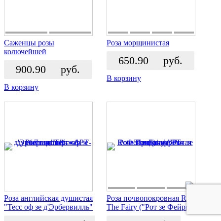
Саженцы розы
Роза морщинистая
колючейшей
650.90
руб.
900.90
руб.
В корзину
В корзину
Роза английская душистая
Роза почвопокровная Rote
"Тесс оф зе д'Эрбервилль"
The Fairy ("Рот зе Фейри")