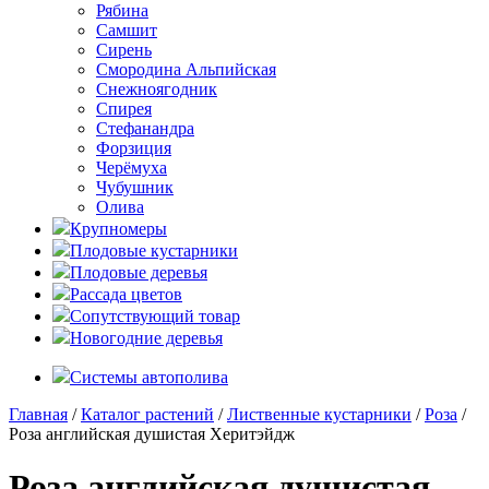
Рябина
Самшит
Сирень
Смородина Альпийская
Снежноягодник
Спирея
Стефанандра
Форзиция
Черёмуха
Чубушник
Олива
Крупномеры
Плодовые кустарники
Плодовые деревья
Рассада цветов
Сопутствующий товар
Новогодние деревья
Системы автополива
Главная
/
Каталог растений
/
Лиственные кустарники
/
Роза
/
Роза английская душистая Херитэйдж
Роза английская душистая