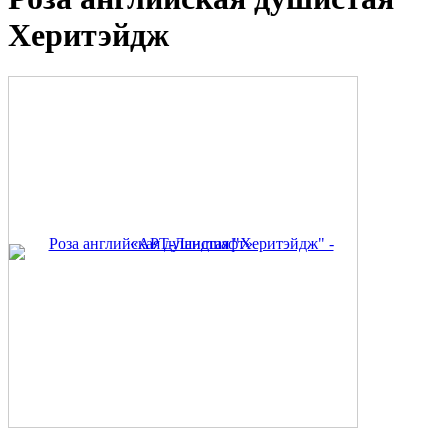
Херитэйдж