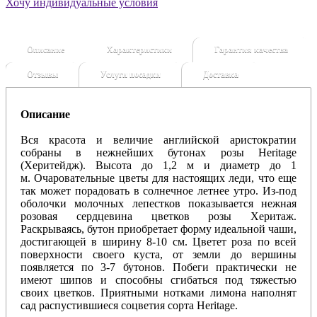
Хочу индивидуальные условия
Описание
Характеристики
Гарантия качества
Отзывы
Услуги посадки
Доставка
Описание
Вся красота и величие английской аристократии
собраны в нежнейших бутонах розы Heritage
(Херитейдж). Высота до 1,2 м и диаметр до 1
м.
Очаровательные цветы для настоящих леди, что еще
так может порадовать в солнечное летнее утро. Из-под
оболочки молочных лепестков показывается нежная
розовая сердцевина цветков розы Херитаж.
Раскрываясь, бутон приобретает форму идеальной чаши,
достигающей в ширину 8-10 см. Цветет роза по всей
поверхности своего куста, от земли до вершины
появляется по 3-7 бутонов. Побеги практически не
имеют шипов и способны сгибаться под тяжестью
своих цветков. Приятными нотками лимона наполнят
сад распустившиеся соцветия сорта Heritage.