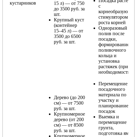
Посадка растения
кустарников
15 л) — от 750
с
до 3500 руб. за
корнеобразующи
шт.
стимулятором
Крупный куст
роста корней
(контейнер
Одноразовый
15–45 л) — от
полив после
3500 до 6500
посадки,
руб. за шт.
формирование
поливочного
кольца и
установка
растяжек (при
необходимости)
Перемещение
посадочного
материала по
Дерево (до 200
участку и
см) — от 7500
планирование
руб. за шт.
посадок
Крупномерное
Выемка и
дерево (от 200
перемещение
см) — от 8500
грунта,
руб. за шт.
подготовка ямы
Крупномерное