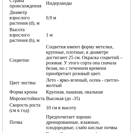
Страна
Нидерланды
происхождения
Диаметр
взрослого
0,9 м
растения (d), м
Высота
взрослого
1 м
растения (h), м
Соцветия имеют форму метелки,
крупные, плотные, в диаметре
достигают 25 см. Окраска соцветий –
Соцветие
розовая. У этого сорта она сначала
белая, но с течением времени
приобретает розовый цвет.
Лето - ярко-зеленый, осень - светло-
Цвет листвы
желтый
Форма кроны
Крупная, пышная, овальная
Морозостойкость
Высокая (до -35)
Скорость роста
10 см в высоту
(см в год)
Предпочитает хорошо
Почва
дренированные, влажные,
плодородные, слабо кислые почвы