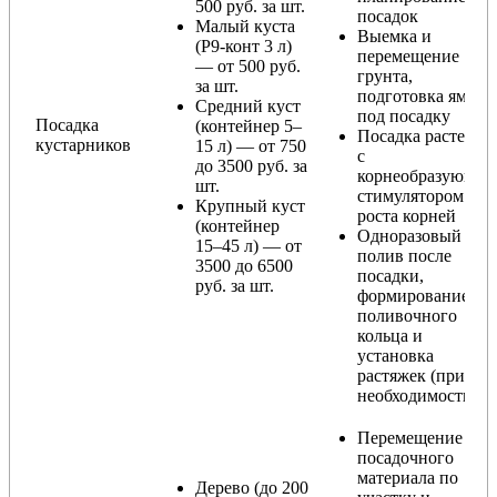
500 руб. за шт.
посадок
Малый куста
Выемка и
(Р9-конт 3 л)
перемещение
— от 500 руб.
грунта,
за шт.
подготовка ямы
Средний куст
под посадку
Посадка
(контейнер 5–
Посадка растения
кустарников
15 л) — от 750
с
до 3500 руб. за
корнеобразующи
шт.
стимулятором
Крупный куст
роста корней
(контейнер
Одноразовый
15–45 л) — от
полив после
3500 до 6500
посадки,
руб. за шт.
формирование
поливочного
кольца и
установка
растяжек (при
необходимости)
Перемещение
посадочного
материала по
Дерево (до 200