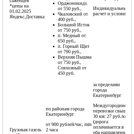
саженцев
Орджоникидз.
*цены на
Индивидуальный
от 550 руб.,
01.02.2025
расчет и условия
Чкаловский от
Яндекс.Доставка
400 руб.,
Большой Исток
от 750 руб.,
п. Медный от
650 руб.,
п. Горный Щит
от 790 руб.,
Верхняя Пышма
от 750 руб.,
Совхозный от
450 руб.
за пределами
города
Екатеринбург
Междугородние
по районам
города
перевозки
свыше
Екатеринбург
30 км
: 27 руб./км
(дорога
от 900 рублей/час, min
оплачивается в
Грузовая газель
2 часа
оба направления