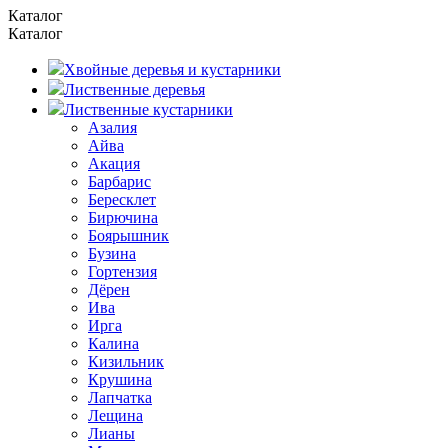
Каталог
Каталог
Хвойные деревья и кустарники
Лиственные деревья
Лиственные кустарники
Азалия
Айва
Акация
Барбарис
Бересклет
Бирючина
Боярышник
Бузина
Гортензия
Дёрен
Ива
Ирга
Калина
Кизильник
Крушина
Лапчатка
Лещина
Лианы