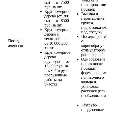
участку и
см) — от 7500
планирование
руб. за шт.
посадок
Крупномерное
Выемка и
дерево (от 200
перемещение
см) — от 8500
грунта,
руб. за шт.
подготовка ямы
Крупномерное
под посадку
дерево с
Посадка растения
техникой —
Посадка
с
от 10 000 руб.
деревьев
корнеобразующи
за шт.
стимулятором
Крупномерное
роста корней
дерево
Одноразовый
вручную — от
полив после
15 000 руб. за
посадки,
шт. • Разгрузо-
формирование
погрузочные
поливочного
работы на
кольца и
участке
установка
растяжек (при
необходимости)
Разгрузо-
погрузочные