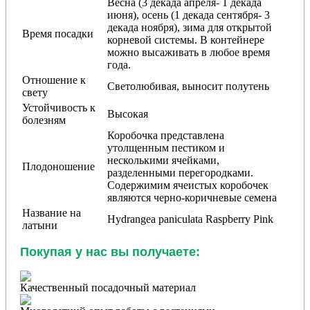
Весна (3 декада апреля- 1 декада
июня), осень (1 декада сентября- 3
декада ноября), зима для открытой
Время посадки
корневой системы. В контейнере
можно высаживать в любое время
года.
Отношение к
Светолюбивая, выносит полутень
свету
Устойчивость к
Высокая
болезням
Коробочка представлена
утолщенным пестиком и
несколькими ячейками,
Плодоношение
разделенными перегородками.
Содержимим ячеистых коробочек
являются черно-коричневые семена
Название на
Hydrangea paniculata Raspberry Pink
латыни
Покупая у нас вы получаете:
Качественный посадочный материал