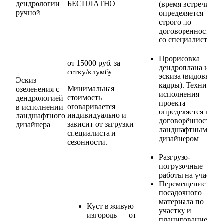
дендрологии
БЕСПЛАТНО
(время встречи
ручной
определяется
строго по
договоренности
со специалистом)
Прорисовка
от 15000 руб. за
дендроплана и
сотку/клумбу.
эскиза (видовые
Эскиз
кадры). Техника
Минимальная
озеленения с
исполнения
стоимость
дендрологией
проекта
оговаривается
в исполнении
определяется по
индивидуально и
ландшафтного
договорённости с
зависит от загрузки
дизайнера
ландшафтным
специалиста и
дизайнером
сезонности.
Разгрузо-
погрузочные
работы на участке
Перемещение
посадочного
материала по
Куст в живую
участку и
изгородь — от
планирование