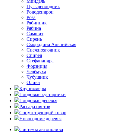
Миндаль
Пузыреплодник
Рододендрон
Роза
Рябинник
Рябина
Самшит
Сирень
Смородина Альпийская
Снежноягодник
Спирея
Стефанандра
Форзиция
Черёмуха
Чубушник
Олива
Крупномеры
Плодовые кустарники
Плодовые деревья
Рассада цветов
Сопутствующий товар
Новогодние деревья
Системы автополива