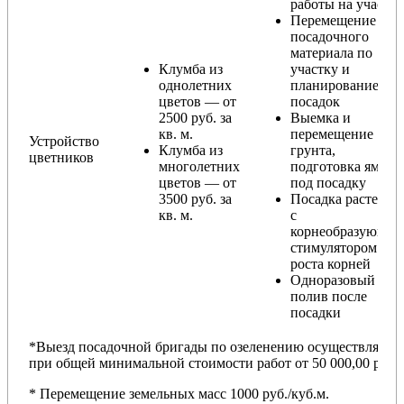
работы на участке
Перемещение
посадочного
материала по
Клумба из
участку и
однолетних
планирование
цветов — от
посадок
2500 руб. за
Выемка и
кв. м.
перемещение
Устройство
Клумба из
грунта,
цветников
многолетних
подготовка ямы
цветов — от
под посадку
3500 руб. за
Посадка растений
кв. м.
с
корнеобразующи
стимулятором
роста корней
Одноразовый
полив после
посадки
*Выезд посадочной бригады по озеленению осуществляется
при общей минимальной стоимости работ от 50 000,00 руб.
* Перемещение земельных масс 1000 руб./куб.м.