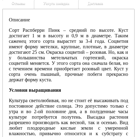
Отзывы
Услуги посадки
Доставка
Описание
Сорт Распберри Пинк – средний по высоте. Куст
достигает 1 м в высоту и 0,9 м в диаметре. Таким
саженец этого сорта вырастет за 3-4 года. Соцветия
имеют форму метелки, крупные, плотные, в диаметре
достигают 25 см. Окраска соцветий – розовая. Но, как и
у большинства метельчатых гортензий, окраска
соцветий меняется. У этого сорта она сначала белая, но
с течением времени приобретает розовый цвет. Куст у
сорта очень пышный, прочные побеги прекрасно
держат форму куста.
Условия выращивания
Культура светолюбивая, но не стоит её высаживать под
постоянное действие солнца. Это допустимо только с
утра и во 2-ой половине дня, а в полуденные часы
культуре потребуется полутень. Высадка растения
разрешено производить как весной, так и осенью. Вид
любит плодородные кислые земли с умеренной
влажностью, привычно относится и к субстрату с