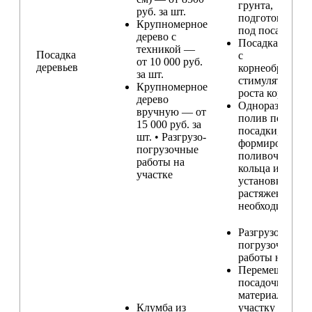
грунта,
руб. за шт.
подготовка ям
Крупномерное
под посадку
дерево с
Посадка расте
техникой —
Посадка
с
от 10 000 руб.
деревьев
корнеобразую
за шт.
стимулятором
Крупномерное
роста корней
дерево
Одноразовый
вручную — от
полив после
15 000 руб. за
посадки,
шт. • Разгрузо-
формирование
погрузочные
поливочного
работы на
кольца и
участке
установка
растяжек (при
необходимости
Разгрузо-
погрузочные
работы на учас
Перемещение
посадочного
материала по
Клумба из
участку и