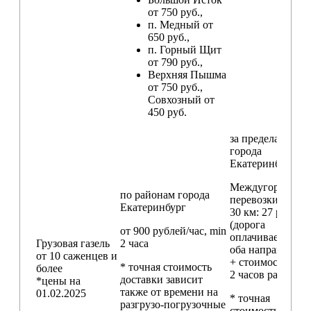
от 750 руб.,
п. Медный от
650 руб.,
п. Горный Щит
от 790 руб.,
Верхняя Пышма
от 750 руб.,
Совхозный от
450 руб.
за пределами
города
Екатеринбург
Междугородние
по районам
города
перевозки
свыш
Екатеринбург
30 км
: 27 руб./км
(дорога
от 900 рублей/час, min
оплачивается в
Грузовая газель
2 часа
оба направления
от 10 саженцев и
+ стоимость min
* точная стоимость
более
2 часов работы)
доставки зависит
*цены на
также от времени на
01.02.2025
* точная
разгрузо-погрузочные
стоимость