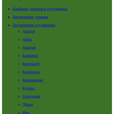
Хвойные деревья и кустарники
Лиственные деревья
Лиственные кустарники
Азалия
Айва
Акация
Барбарис
Бересклет
Бирючина
Боярышник
Бузина
Гортензия
Дёрен
Ива