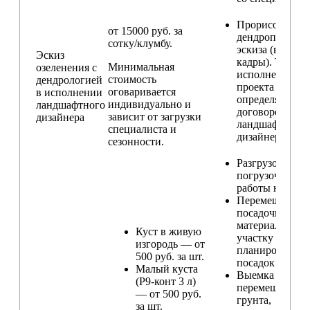
Прорисовка
от 15000 руб. за
дендроплана и
сотку/клумбу.
эскиза (видовы
Эскиз
кадры). Техник
Минимальная
озеленения с
исполнения
стоимость
дендрологией
проекта
оговаривается
в исполнении
определяется п
индивидуально и
ландшафтного
договорённост
зависит от загрузки
дизайнера
ландшафтным
специалиста и
дизайнером
сезонности.
Разгрузо-
погрузочные
работы на учас
Перемещение
посадочного
материала по
Куст в живую
участку и
изгородь — от
планирование
500 руб. за шт.
посадок
Малый куста
Выемка и
(Р9-конт 3 л)
перемещение
— от 500 руб.
грунта,
за шт.