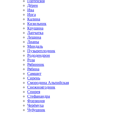
Гортензия
Дёрен
Ива
Ирга
Калина
Кизильник
Крушина
Лапчатка
Лещина
Лианы
Миндаль
Пузыреплодник
Рододендрон
Роза
Рябинник
Рябина
Самшит
Сирень
Смородина Альпийская
Снежноягодник
Спирея
Стефанандра
Форзиция
Черёмуха
Чубушник