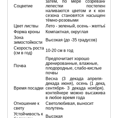
затем, по мере созревания,
Соцветие
лепестки постепенно
наливаются цветом и к концу
сезона становятся насыщенно
тёмно‑розовыми
Цвет листвы
Лето - зеленый, осень - желтый
Форма кроны
Компактная, округлая
Зона
Высокая (до -35 градусов)
зимостойкости
Скорость роста
10-20 см в год
(см в год)
Предпочитает хорошо
дренированные, влажные,
Почва
плодородные, слабо-кислые
почвы
Весна (3 декада апреля- 1
декада июня), осень (1 декада
Время посадки
сентября- 3 декада ноября). В
контейнере можно высаживать
в любое время года
Отношение к
Светолюбивая, выносит
свету
полутень
Устойчивость к
Высокая