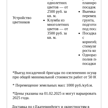
однолетних
планирование
цветов — от
посадок
2500 руб. за
Выемка и
кв. м.
перемещение
Устройство
Клумба из
грунта,
цветников
многолетних
подготовка ям
цветов — от
под посадку
3500 руб. за
Посадка расте
кв. м.
с
корнеобразую
стимулятором
роста корней
Одноразовый
полив после
посадки
*Выезд посадочной бригады по озеленению осуществляе
при общей минимальной стоимости работ от 50 000,00 ру
* Перемещение земельных масс 1000 руб./куб.м.
*Цены указаны на 01.02.2025 и могут варьироваться пос
2025 года.
Доставка по г.Екатеринбургу и окрестностям в