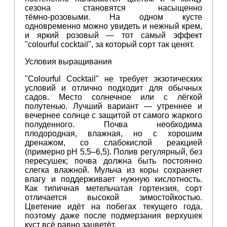
сезона становятся насыщенно
тёмно‑розовыми. На одном кусте
одновременно можно увидеть и нежный крем,
и яркий розовый — тот самый эффект
"colourful cocktail", за который сорт так ценят.
Условия выращивания
"Colourful Cocktail" не требует экзотических
условий и отлично подходит для обычных
садов. Место солнечное или с лёгкой
полутенью. Лучший вариант — утреннее и
вечернее солнце с защитой от самого жаркого
полуденного. Почва необходима
плодородная, влажная, но с хорошим
дренажом, со слабокислой реакцией
(примерно pH 5,5–6,5). Полив регулярный, без
пересушек; почва должна быть постоянно
слегка влажной. Мульча из коры сохраняет
влагу и поддерживает нужную кислотность.
Как типичная метельчатая гортензия, сорт
отличается высокой зимостойкостью.
Цветение идёт на побегах текущего года,
поэтому даже после подмерзания верхушек
куст всё равно зацветёт.