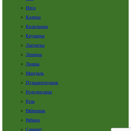
Ирга
Калина
Кизильник
Крушина
Лапчатка
Лещина
Лианы
Миндаль
Пузыреплодник
Рододендрон
Роза
Рябинник
Рябина
Самшит