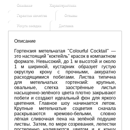
Описание
Характеристики
Гарантия качества
Отзывы
Услуги посадки
Доставка
Описание
Гортензия метельчатая "Colourful Cocktail" —
это настоящий "коктейль" красок в компактном
формате. Невысокий, до 1 м высотой и около
1 м шириной, кустарник образует густую
округлую крону с прочными, аккуратно
расходящимися побегами. Листва типична
для метельчатых гортензий: крупные,
овальные, слегка заострённые листья
насыщенно‑зелёного цвета плотно закрывают
побеги и создают идеальный фон для яркого
цветения. Главное шоу начинается летом.
Крупные метельчатые соцветия сначала
раскрываются кремово‑белыми, словно
лёгкая сливочная пена на зелёной подушке
листвы. Затем, по мере созревания, лепестки
постепенно наливаются цветом и к концу