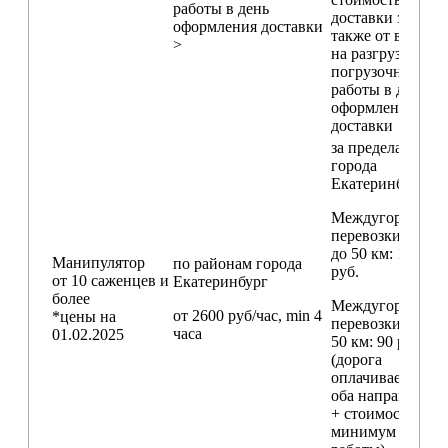
работы в день
доставки зависи
оформления доставки
также от времен
>
на разгрузо-
погрузочные
работы в день
оформления
доставки
за пределами
города
Екатеринбург
Междугородние
перевозки
до 50 км
: 18 000
Манипулятор
по районам
города
руб.
от 10 саженцев и
Екатеринбург
более
Междугородние
от 2600 руб/час, min 4
*цены на
перевозки
свыш
часа
01.02.2025
50 км
: 90 руб./км
(дорога
оплачивается в
оба направления
+ стоимость
минимум 4 часо