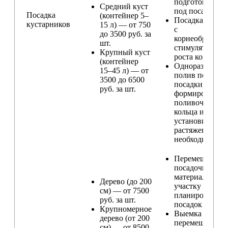
подготовка ям
Средний куст
под посадку
Посадка
(контейнер 5–
Посадка расте
кустарников
15 л) — от 750
с
до 3500 руб. за
корнеобразую
шт.
стимулятором
Крупный куст
роста корней
(контейнер
Одноразовый
15–45 л) — от
полив после
3500 до 6500
посадки,
руб. за шт.
формирование
поливочного
кольца и
установка
растяжек (при
необходимости
Перемещение
посадочного
материала по
Дерево (до 200
участку и
см) — от 7500
планирование
руб. за шт.
посадок
Крупномерное
Выемка и
дерево (от 200
перемещение
см) — от 8500