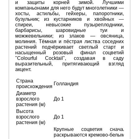
и защиты корней зимой. Лучшими
компаньонами для него будут многолетники —
хосты, астильбы, гейхеры, папоротники,
бузульник; из кустарников и хвойных —
спиреи, невысокие пузыреплодники,
барбарисы, шаровидные туи и
можжевельники; из злаков — овсяница,
молиния. Тёмная и пёстрая листва соседних
растений подчёркивает светлый старт и
насыщенный розовый финал соцветий
"Colourful Cocktail", создавая в саду
выразительный, притягивающий взгляд
акцент.
Страна
Голландия
происхождения
Диаметр
взрослого
До 1
растения (м)
Высота
взрослого
До 1
растения (м)
Крупные соцветия сначала
раскрываются кремово‑белыми,