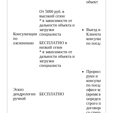
объект
От 5000 руб. в
высокий сезон
* в зависимости от
дальности объекта и
загрузки
Выезд на участ
Консультация
специалиста
Клиента для
по
консультирова
БЕСПЛАТНО в
озеленению
по посадкам
низкий сезон
* в зависимости от
дальности объекта и
загрузки
специалиста
Прорисовка от
руки и
консультирова
по посадкам в
Эскиз
офисе компани
дендрологии
БЕСПЛАТНО
(время встречи
ручной
определяется
строго по
договоренност
со специалисто