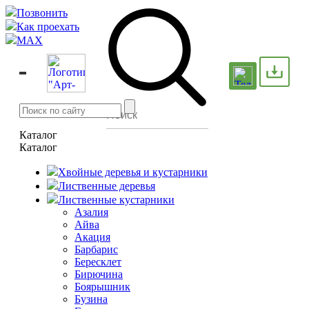
Позвонить
Как проехать
MAX
Каталог
Каталог
Хвойные деревья и кустарники
Лиственные деревья
Лиственные кустарники
Азалия
Айва
Акация
Барбарис
Бересклет
Бирючина
Боярышник
Бузина