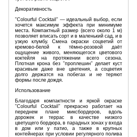
Декоративность
"Colourful Cocktail" — идеальный выбор, если
хочется максимум эффекта при минимуме
места. Компактный размер (всего около 1 м)
позволяет вписать сорт и в маленький сад, и в
узкую клумбу. Смена окраски соцветий от
кремово‑белой к тёмно‑розовой даёт
ощущение живого, меняющегося цветового
коктейля на протяжении всего сезона.
Плотная крона без "проплешин" делает куст
красивым даже вне цветения, а соцветия
долго держатся на побегах и не теряют
формы после дождя.
Использование
Благодаря компактности и яркой окраске
"Colourful Cocktail" прекрасно работает на
переднем плане миксбордеров, вдоль
дорожек и террас в качестве низкого
цветущего бордюра, в парадных зонах у входа
в дом или у патио, а также в крупных
контейнерах при условии регулярного полива