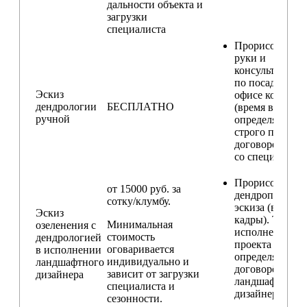
дальности объекта и
загрузки
специалиста
Прорисовка от
руки и
консультирова
по посадкам в
Эскиз
офисе компани
дендрологии
БЕСПЛАТНО
(время встречи
ручной
определяется
строго по
договоренност
со специалисто
Прорисовка
от 15000 руб. за
дендроплана и
сотку/клумбу.
эскиза (видовы
Эскиз
кадры). Техник
Минимальная
озеленения с
исполнения
стоимость
дендрологией
проекта
оговаривается
в исполнении
определяется п
индивидуально и
ландшафтного
договорённост
зависит от загрузки
дизайнера
ландшафтным
специалиста и
дизайнером
сезонности.