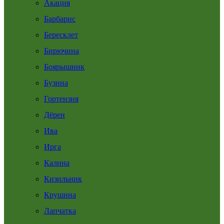
Акация
Барбарис
Бересклет
Бирючина
Боярышник
Бузина
Гортензия
Дёрен
Ива
Ирга
Калина
Кизильник
Крушина
Лапчатка