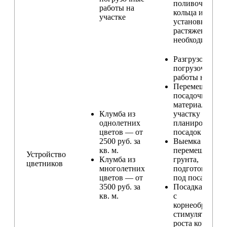
поливочного
работы на
кольца и
участке
установка
растяжек (при
необходимости
Разгрузо-
погрузочные
работы на учас
Перемещение
посадочного
материала по
Клумба из
участку и
однолетних
планирование
цветов — от
посадок
2500 руб. за
Выемка и
кв. м.
перемещение
Устройство
Клумба из
грунта,
цветников
многолетних
подготовка ям
цветов — от
под посадку
3500 руб. за
Посадка расте
кв. м.
с
корнеобразую
стимулятором
роста корней