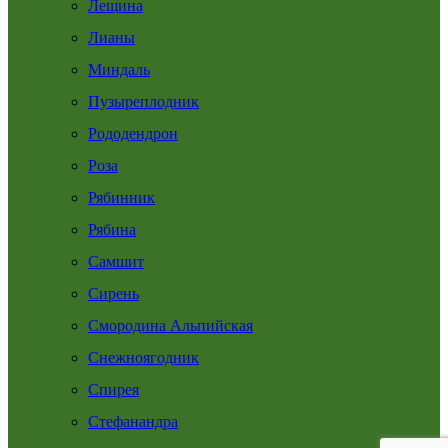
Лещина
Лианы
Миндаль
Пузыреплодник
Рододендрон
Роза
Рябинник
Рябина
Самшит
Сирень
Смородина Альпийская
Снежноягодник
Спирея
Стефанандра