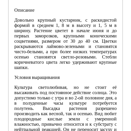
Описание
Довольно крупный кустарник, с раскидистой
формой в среднем 1, 8 м в высоту и 1, 5 м в
ширину. Растение цветет в начале июня и до
первых заморозков, крупными коническими
соцветиями, размером от 30 до 40 см. Цветки
раскрываются лаймово-зелеными и становятся
чисто-белыми, а при более низких температурах
осенью становятся светло-розовыми. Стебли
коричневатого цвета легко удерживают крупные
шапки.
Условия выращивания
Культура светолюбивая, но не стоит её
высаживать под постоянное действие солнца. Это
допустимо только с утра и во 2-ой половине дня, а
в полуденные часы культуре потребуется
полутень. Высадка растения разрешено
производить как весной, так и осенью. Вид любит
плодородные кислые земли с умеренной
влажностью, привычно относится и к субстрату с
нейтральной реакцией. Он не переносит засуху и