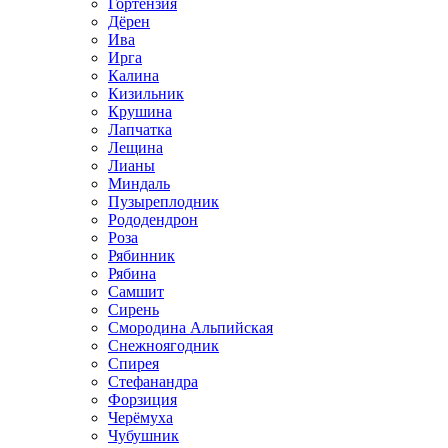
Гортензия
Дёрен
Ива
Ирга
Калина
Кизильник
Крушина
Лапчатка
Лещина
Лианы
Миндаль
Пузыреплодник
Рододендрон
Роза
Рябинник
Рябина
Самшит
Сирень
Смородина Альпийская
Снежноягодник
Спирея
Стефанандра
Форзиция
Черёмуха
Чубушник