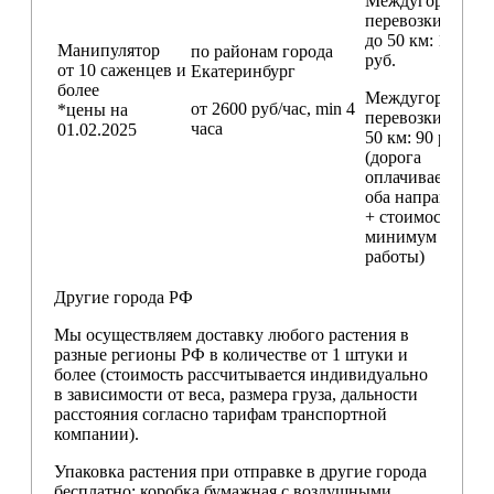
Междугородние
перевозки
до 50 км
: 18 000
Манипулятор
по районам
города
руб.
от 10 саженцев и
Екатеринбург
более
Междугородние
от 2600 руб/час, min 4
*цены на
перевозки
свыш
часа
01.02.2025
50 км
: 90 руб./км
(дорога
оплачивается в
оба направления
+ стоимость
минимум 4 часо
работы)
Другие города РФ
Мы осуществляем доставку любого растения в
разные регионы РФ в количестве от 1 штуки и
более (стоимость рассчитывается индивидуально
в зависимости от веса, размера груза, дальности
расстояния согласно тарифам транспортной
компании).
Упаковка растения при отправке в другие города
бесплатно: коробка бумажная с воздушными