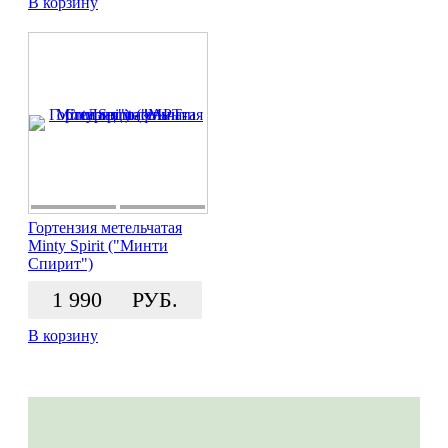
В корзину
Гортензия метельчатая
Minty Spirit ("Минти
Спирит")
1 990
РУБ.
В корзину