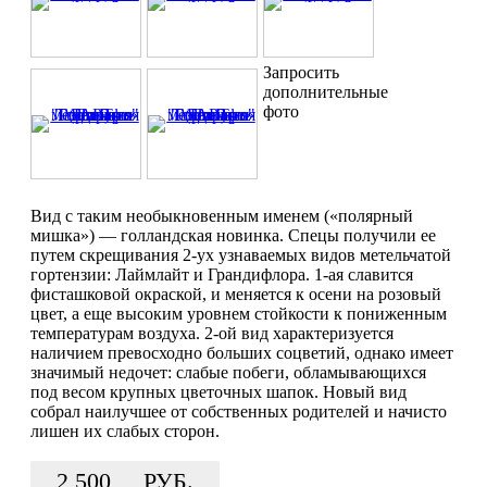
Запросить
дополнительные
фото
Вид с таким необыкновенным именем («полярный
мишка») — голландская новинка. Спецы получили ее
путем скрещивания 2-ух узнаваемых видов метельчатой
гортензии: Лаймлайт и Грандифлора. 1-ая славится
фисташковой окраской, и меняется к осени на розовый
цвет, а еще высоким уровнем стойкости к пониженным
температурам воздуха. 2-ой вид характеризуется
наличием превосходно больших соцветий, однако имеет
значимый недочет: слабые побеги, обламывающихся
под весом крупных цветочных шапок. Новый вид
собрал наилучшее от собственных родителей и начисто
лишен их слабых сторон.
2 500
РУБ.