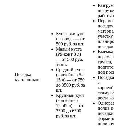
Разгрузо-
погрузочные
работы на учас
Перемещение
посадочного
материала по
Куст в живую
участку и
изгородь — от
планирование
500 руб. за шт.
посадок
Малый куста
Выемка и
(Р9-конт 3 л)
перемещение
— от 500 руб.
грунта,
за шт.
подготовка ям
Средний куст
под посадку
Посадка
(контейнер 5–
Посадка расте
кустарников
15 л) — от 750
с
до 3500 руб. за
корнеобразую
шт.
стимулятором
Крупный куст
роста корней
(контейнер
Одноразовый
15–45 л) — от
полив после
3500 до 6500
посадки,
руб. за шт.
формирование
поливочного