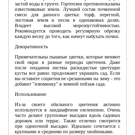
застой воды в грунте. Гортензии противопоказаны
известняковые земли. Лучший состав почвенной
смеси для данного цветка: торф, перегной,
листовая земля и песок в одинаковых долях.
Владеет высокой морозоустойчивостью.
Рекомендуется проводить регулярную обрезку
каждую весну до того, как начнут набухать почки.
Декоративность
Примечательны пышные цветки, которые меняют
свой окрас в разные периоды цветения. Даже
после опадания листвы раскидистые цветущие
кусты все равно продолжают украшать сад. Если
вы оставите соцветия не срезанными на зиму - это
добавит "изюминку" в зимний пейзаж сада.
Использование
Из-за своего обильного цветения активно
используется в ландшафтном озеленении. Очень
часто делают групповые высадки вдоль садовых
дорожек или террас. Также отлично смотрится
при одиночной высадке. Идеально сочетается с
крупными и средними по размеру хвойниками.