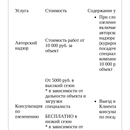
Услуга
Стоимость
Содержание услуги
При сложном
озеленении
включаем услу
авторского
надзора
Стоимость работ от
Авторский
(курирование
10 000 руб. за
надзор
посадочных ра
объект
специалистом
компании) — о
10 000 руб. за
объект
От 5000 руб. в
высокий сезон
* в зависимости от
дальности объекта и
загрузки
Выезд на участ
Консультация
специалиста
Клиента для
по
консультирова
БЕСПЛАТНО в
озеленению
по посадкам
низкий сезон
* в зависимости от