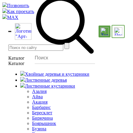
Позвонить
Как проехать
MAX
Каталог
Каталог
Хвойные деревья и кустарники
Лиственные деревья
Лиственные кустарники
Азалия
Айва
Акация
Барбарис
Бересклет
Бирючина
Боярышник
Бузина