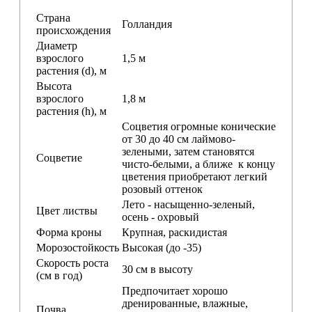
Страна
Голландия
происхождения
Диаметр
взрослого
1,5 м
растения (d), м
Высота
взрослого
1,8 м
растения (h), м
Соцветия огромные конические
от 30 до 40 см
лаймово-
зелеными
, затем становятся
Соцветие
чисто-белыми, а ближе к концу
цветения приобретают легкий
розовый оттенок
Лето - насыщенно-зеленый,
Цвет листвы
осень - охровый
Форма кроны
Крупная, раскидистая
Морозостойкость
Высокая (до -35)
Скорость роста
30 см в высоту
(см в год)
Предпочитает хорошо
дренированные, влажные,
Почва