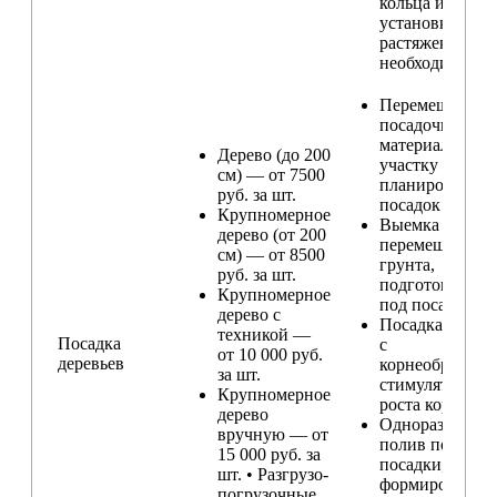
кольца и
установка
растяжек (при
необходимости
Перемещение
посадочного
материала по
Дерево (до 200
участку и
см) — от 7500
планирование
руб. за шт.
посадок
Крупномерное
Выемка и
дерево (от 200
перемещение
см) — от 8500
грунта,
руб. за шт.
подготовка ям
Крупномерное
под посадку
дерево с
Посадка расте
техникой —
Посадка
с
от 10 000 руб.
деревьев
корнеобразую
за шт.
стимулятором
Крупномерное
роста корней
дерево
Одноразовый
вручную — от
полив после
15 000 руб. за
посадки,
шт. • Разгрузо-
формирование
погрузочные