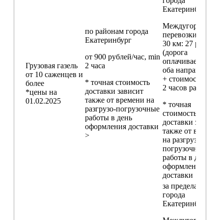
города
Екатеринбург
Междугородние
по районам
города
перевозки
свыш
Екатеринбург
30 км
: 27 руб./км
(дорога
от 900 рублей/час, min
оплачивается в
Грузовая газель
2 часа
оба направления
от 10 саженцев и
+ стоимость min
* точная стоимость
более
2 часов работы)
доставки зависит
*цены на
также от времени на
01.02.2025
* точная
разгрузо-погрузочные
стоимость
работы в день
доставки зависи
оформления доставки
также от времен
>
на разгрузо-
погрузочные
работы в день
оформления
доставки
за пределами
города
Екатеринбург