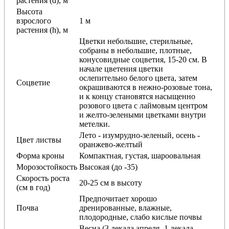
растения (d), м
Высота
взрослого
1 м
растения (h), м
Цветки небольшие, стерильные,
собраны в небольшие, плотные,
конусовидные соцветия, 15-20 см. В
начале цветения цветки
ослепительно белого цвета, затем
Соцветие
окрашиваются в нежно-розовые тона,
и к концу становятся насыщенно
розового цвета с лаймовым центром
и желто-зелеными цветками внутри
метелки.
Лето - изумрудно-зеленый, осень -
Цвет листвы
оранжево-желтый
Форма кроны
Компактная, густая, шароовальная
Морозостойкость
Высокая (до -35)
Скорость роста
20-25 см в высоту
(см в год)
Предпочитает хорошо
Почва
дренированные, влажные,
плодородные, слабо кислые почвы
Весна (3 декада апреля- 1 декада