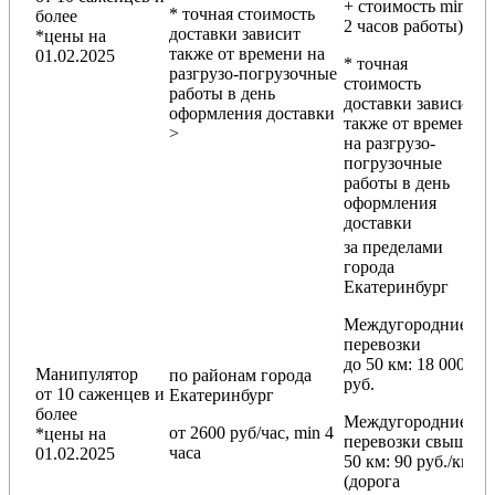
+ стоимость min
* точная стоимость
более
2 часов работы)
доставки зависит
*цены на
также от времени на
01.02.2025
* точная
разгрузо-погрузочные
стоимость
работы в день
доставки зависит
оформления доставки
также от времени
>
на разгрузо-
погрузочные
работы в день
оформления
доставки
за пределами
города
Екатеринбург
Междугородние
перевозки
до 50 км
: 18 000
Манипулятор
по районам
города
руб.
от 10 саженцев и
Екатеринбург
более
Междугородние
от 2600 руб/час, min 4
*цены на
перевозки
свыше
часа
01.02.2025
50 км
: 90 руб./км
(дорога