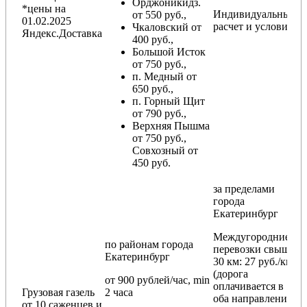
Орджоникидз.
*цены на
Индивидуальный
от 550 руб.,
01.02.2025
расчет и условия
Чкаловский от
Яндекс.Доставка
400 руб.,
Большой Исток
от 750 руб.,
п. Медный от
650 руб.,
п. Горный Щит
от 790 руб.,
Верхняя Пышма
от 750 руб.,
Совхозный от
450 руб.
за пределами
города
Екатеринбург
Междугородние
по районам
города
перевозки
свыше
Екатеринбург
30 км
: 27 руб./км
(дорога
от 900 рублей/час, min
оплачивается в
Грузовая газель
2 часа
оба направления
от 10 саженцев и