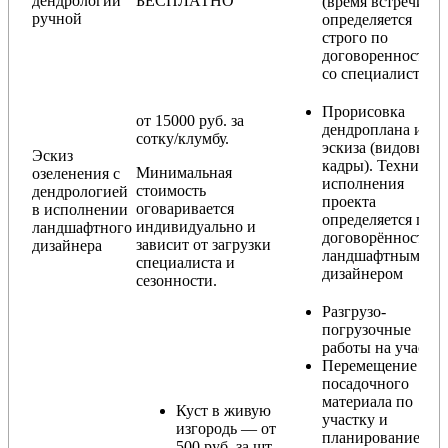
дендрологии
БЕСПЛАТНО
(время встречи
ручной
определяется
строго по
договоренности
со специалистом)
Прорисовка
от 15000 руб. за
дендроплана и
сотку/клумбу.
эскиза (видовые
Эскиз
кадры). Техника
Минимальная
озеленения с
исполнения
стоимость
дендрологией
проекта
оговаривается
в исполнении
определяется по
индивидуально и
ландшафтного
договорённости с
зависит от загрузки
дизайнера
ландшафтным
специалиста и
дизайнером
сезонности.
Разгрузо-
погрузочные
работы на участке
Перемещение
посадочного
материала по
Куст в живую
участку и
изгородь — от
планирование
500 руб. за шт.