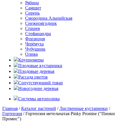
Рябина
Самшит
Сирень
Смородина Альпийская
Снежноягодник
Спирея
Стефанандра
Форзиция
Черёмуха
Чубушник
Олива
Крупномеры
Плодовые кустарники
Плодовые деревья
Рассада цветов
Сопутствующий товар
Новогодние деревья
Системы автополива
Главная
/
Каталог растений
/
Лиственные кустарники
/
Гортензия
/ Гортензия метельчатая Pinky Promise ("Пинки
Промис")