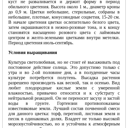
куст не разваливается и держит форму в период
обильного цветения. Высота около 1 м., диаметр кроны
до 0,9 м. Цветки небольшие, стерильные, собраны в
небольшие, плотные, конусовидные соцветия, 15-20 см.
В начале цветения цветки ослепительно белого цвета,
затем окрашиваются в нежно-розовые тона, и к концу
становятся насыщенно розового цвета с лаймовым
центром и желто-зелеными цветками внутри метелки.
Период цветения июль-сентябрь.
Условия выращивания
Культура светолюбивая, но не стоит её высаживать под
постоянное действие солнца. Это допустимо только с
утра и во 2-ой половине дня, а в полуденные часы
культуре потребуется полутень. Высадка растения
разрешено производить как весной, так и осенью. Вид
любит плодородные кислые земли с умеренной
влажностью, привычно относится и к субстрату с
нейтральной реакцией. Он не переносит засуху и застой
воды в грунте. Гортензии противопоказаны
известняковые земли. Лучший состав почвенной смеси
для данного цветка: торф, перегной, листовая земля и
песок в одинаковых долях. Владеет не только высокой
морозоустойчивостью, но и устойчива к атмосферным