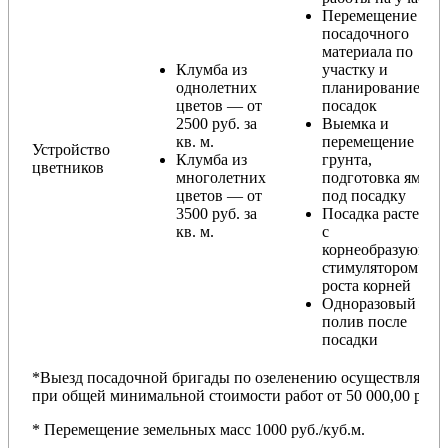
Перемещение
посадочного
материала по
Клумба из
участку и
однолетних
планирование
цветов — от
посадок
2500 руб. за
Выемка и
кв. м.
перемещение
Устройство
Клумба из
грунта,
цветников
многолетних
подготовка ямы
цветов — от
под посадку
3500 руб. за
Посадка растений
кв. м.
с
корнеобразующи
стимулятором
роста корней
Одноразовый
полив после
посадки
*Выезд посадочной бригады по озеленению осуществляется
при общей минимальной стоимости работ от 50 000,00 руб.
* Перемещение земельных масс 1000 руб./куб.м.