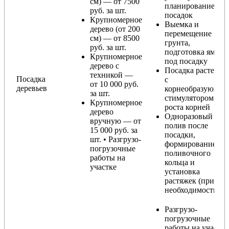
см) — от 7500
планирование
руб. за шт.
посадок
Крупномерное
Выемка и
дерево (от 200
перемещение
см) — от 8500
грунта,
руб. за шт.
подготовка ямы
Крупномерное
под посадку
дерево с
Посадка растения
техникой —
Посадка
с
от 10 000 руб.
деревьев
корнеобразующи
за шт.
стимулятором
Крупномерное
роста корней
дерево
Одноразовый
вручную — от
полив после
15 000 руб. за
посадки,
шт. • Разгрузо-
формирование
погрузочные
поливочного
работы на
кольца и
участке
установка
растяжек (при
необходимости)
Разгрузо-
погрузочные
работы на участке