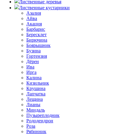
Лиственные деревья
Лиственные кустарники
Азалия
Айва
Акация
Барбарис
Бересклет
Бирючина
Боярышник
Бузина
Гортензия
Дёрен
Ива
Ирга
Калина
Кизильник
Крушина
Лапчатка
Лещина
Лианы
Миндаль
Пузыреплодник
Рододендрон
Роза
Рябинник