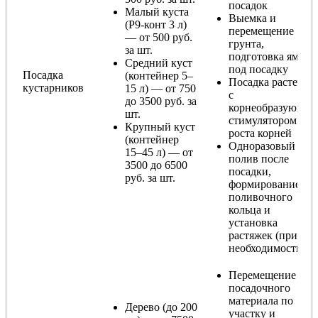
посадок
Малый куста
Выемка и
(Р9-конт 3 л)
перемещение
— от 500 руб.
грунта,
за шт.
подготовка ямы
Средний куст
под посадку
Посадка
(контейнер 5–
Посадка растения
кустарников
15 л) — от 750
с
до 3500 руб. за
корнеобразующи
шт.
стимулятором
Крупный куст
роста корней
(контейнер
Одноразовый
15–45 л) — от
полив после
3500 до 6500
посадки,
руб. за шт.
формирование
поливочного
кольца и
установка
растяжек (при
необходимости)
Перемещение
посадочного
материала по
Дерево (до 200
участку и