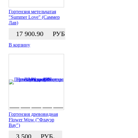
Гортензия метельчатая
"Summer Love" (Саммер
Лав)
17 900.90
РУБ.
В корзину
Гортензия древовидная
Flower Wow ("Флауэр
Вау")
3 500
РУБ.