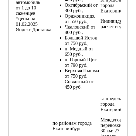
автомобиль
Октябрьский от
города
от 1 до 10
300 руб.,
Екатеринбург
саженцев
Орджоникидз.
*цены на
Индивидуальны
от 550 руб.,
01.02.2025
расчет и условия
Чкаловский от
Яндекс.Доставка
400 руб.,
Большой Исток
от 750 руб.,
п. Медный от
650 руб.,
п. Горный Щит
от 790 руб.,
Верхняя Пышма
от 750 руб.,
Совхозный от
450 руб.
за пределами
города
Екатеринбург
Междугородние
по районам
города
перевозки
свыш
Екатеринбург
30 км
: 27 руб./км