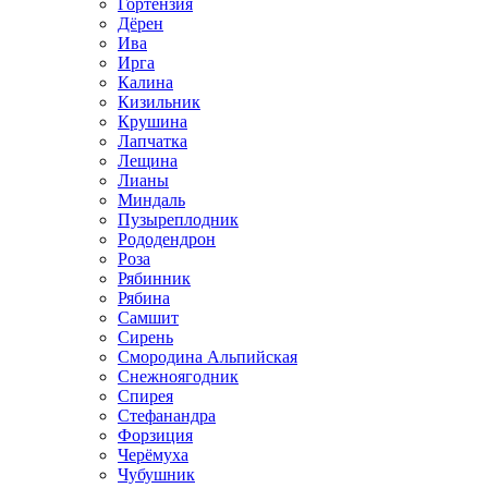
Гортензия
Дёрен
Ива
Ирга
Калина
Кизильник
Крушина
Лапчатка
Лещина
Лианы
Миндаль
Пузыреплодник
Рододендрон
Роза
Рябинник
Рябина
Самшит
Сирень
Смородина Альпийская
Снежноягодник
Спирея
Стефанандра
Форзиция
Черёмуха
Чубушник