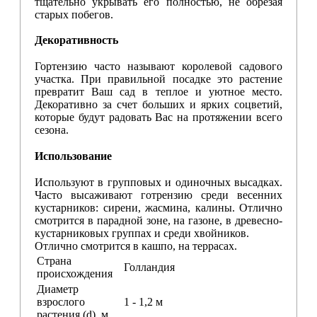
тщательно укрывать его полностью, не обрезая
старых побегов.
Декоративность
Гортензию часто называют королевой садового
участка. При правильной посадке это растение
превратит Ваш сад в теплое и уютное место.
Декоративно за счет больших и ярких соцветий,
которые будут радовать Вас на протяжении всего
сезона.
Использование
Используют в групповых и одиночных высадках.
Часто высаживают готрензию среди весенних
кустарников: сирени, жасмина, калины. Отлично
смотрится в парадной зоне, на газоне, в древесно-
кустарниковых группах и среди хвойников.
Отлично смотрится в кашпо, на террасах.
Страна
Голландия
происхождения
Диаметр
взрослого
1 - 1,2 м
растения (d), м