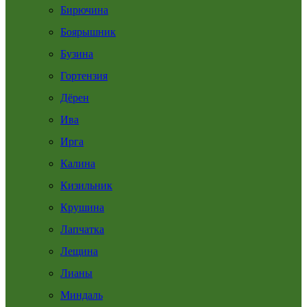
Бирючина
Боярышник
Бузина
Гортензия
Дёрен
Ива
Ирга
Калина
Кизильник
Крушина
Лапчатка
Лещина
Лианы
Миндаль