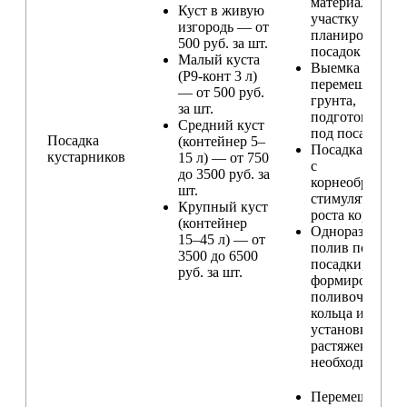
материала по
Куст в живую
участку и
изгородь — от
планирование
500 руб. за шт.
посадок
Малый куста
Выемка и
(Р9-конт 3 л)
перемещение
— от 500 руб.
грунта,
за шт.
подготовка ям
Средний куст
под посадку
Посадка
(контейнер 5–
Посадка расте
кустарников
15 л) — от 750
с
до 3500 руб. за
корнеобразую
шт.
стимулятором
Крупный куст
роста корней
(контейнер
Одноразовый
15–45 л) — от
полив после
3500 до 6500
посадки,
руб. за шт.
формирование
поливочного
кольца и
установка
растяжек (при
необходимости
Перемещение