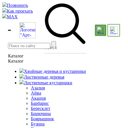
Позвонить
Как проехать
MAX
Каталог
Каталог
Хвойные деревья и кустарники
Лиственные деревья
Лиственные кустарники
Азалия
Айва
Акация
Барбарис
Бересклет
Бирючина
Боярышник
Бузина