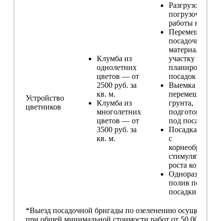
Разгрузо-
погрузочные
работы на учас
Перемещение
посадочного
материала по
Клумба из
участку и
однолетних
планирование
цветов — от
посадок
2500 руб. за
Выемка и
кв. м.
перемещение
Устройство
Клумба из
грунта,
цветников
многолетних
подготовка ям
цветов — от
под посадку
3500 руб. за
Посадка расте
кв. м.
с
корнеобразую
стимулятором
роста корней
Одноразовый
полив после
посадки
*Выезд посадочной бригады по озеленению осуществляе
при общей минимальной стоимости работ от 50 000,00 ру