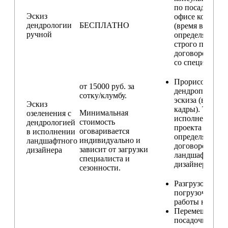
по посадкам в
Эскиз
офисе компани
дендрологии
БЕСПЛАТНО
(время встречи
ручной
определяется
строго по
договоренност
со специалисто
Прорисовка
от 15000 руб. за
дендроплана и
сотку/клумбу.
эскиза (видовы
Эскиз
кадры). Техник
Минимальная
озеленения с
исполнения
стоимость
дендрологией
проекта
оговаривается
в исполнении
определяется п
индивидуально и
ландшафтного
договорённост
зависит от загрузки
дизайнера
ландшафтным
специалиста и
дизайнером
сезонности.
Разгрузо-
погрузочные
работы на учас
Перемещение
посадочного