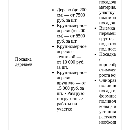
посадочного
материала по
Дерево (до 200
участку и
см) — от 7500
планирование
руб. за шт.
посадок
Крупномерное
Выемка и
дерево (от 200
перемещение
см) — от 8500
грунта,
руб. за шт.
подготовка ям
Крупномерное
под посадку
дерево с
Посадка расте
техникой —
Посадка
с
от 10 000 руб.
деревьев
корнеобразую
за шт.
стимулятором
Крупномерное
роста корней
дерево
Одноразовый
вручную — от
полив после
15 000 руб. за
посадки,
шт. • Разгрузо-
формирование
погрузочные
поливочного
работы на
кольца и
участке
установка
растяжек (при
необходимости