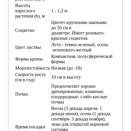
Высота
взрослого
1 - 1,2 м
растения (h), м
Цветет крупными шапками
до 20 см в
Соцветие
диаметре. Имеет розовато-
красные соцветия.
Лето - темно-зеленый, осень
Цвет листвы
-зеленовато-желтый
Компактная, полусферической
Форма кроны
формы
Морозостойкость
Низкая (до -18)
Скорость роста
10 см в высоту
(см в год)
Предпочитает хорошо
дренированные, влажные,
Почва
плодородные, слабо кислые
почвы
Весна (3 декада апреля- 1
декада июня), осень (1 декада
сентября- 3 декада ноября),
зима для открытой корневой
Время посадки
системы