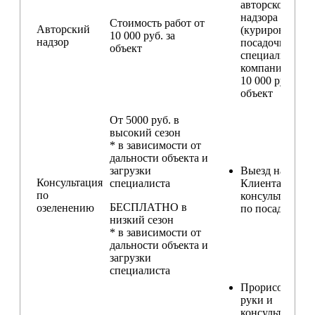
авторского
надзора
Стоимость работ от
Авторский
(курирование
10 000 руб. за
надзор
посадочных ра
объект
специалистом
компании) — о
10 000 руб. за
объект
От 5000 руб. в
высокий сезон
* в зависимости от
дальности объекта и
загрузки
Выезд на участ
Консультация
специалиста
Клиента для
по
консультирова
БЕСПЛАТНО в
озеленению
по посадкам
низкий сезон
* в зависимости от
дальности объекта и
загрузки
специалиста
Прорисовка от
руки и
консультирова