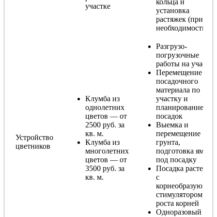
кольца и
участке
установка
растяжек (при
необходимости)
Разгрузо-
погрузочные
работы на участке
Перемещение
посадочного
материала по
Клумба из
участку и
однолетних
планирование
цветов — от
посадок
2500 руб. за
Выемка и
кв. м.
перемещение
Устройство
Клумба из
грунта,
цветников
многолетних
подготовка ямы
цветов — от
под посадку
3500 руб. за
Посадка растений
кв. м.
с
корнеобразующи
стимулятором
роста корней
Одноразовый