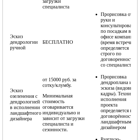
загрузки
специалиста
Прорисовка от
руки и
консультирование
по посадкам в
Эскиз
офисе компании
дендрологии
БЕСПЛАТНО
(время встречи
ручной
определяется
строго по
договоренности
со специалистом)
Прорисовка
от 15000 руб. за
дендроплана и
сотку/клумбу.
эскиза (видовые
Эскиз
кадры). Техника
Минимальная
озеленения с
исполнения
стоимость
дендрологией
проекта
оговаривается
в исполнении
определяется по
индивидуально и
ландшафтного
договорённости с
зависит от загрузки
дизайнера
ландшафтным
специалиста и
дизайнером
сезонности.
Разгрузо-