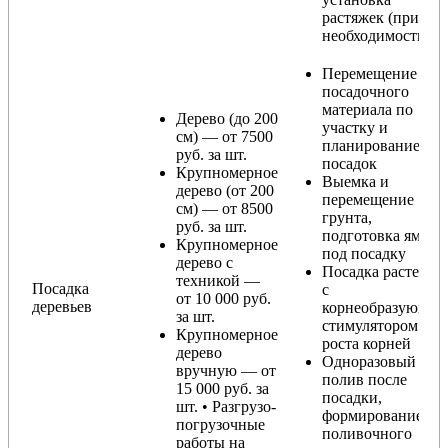
растяжек (при
необходимости)
Перемещение
посадочного
материала по
Дерево (до 200
участку и
см) — от 7500
планирование
руб. за шт.
посадок
Крупномерное
Выемка и
дерево (от 200
перемещение
см) — от 8500
грунта,
руб. за шт.
подготовка ямы
Крупномерное
под посадку
дерево с
Посадка растения
техникой —
Посадка
с
от 10 000 руб.
деревьев
корнеобразующи
за шт.
стимулятором
Крупномерное
роста корней
дерево
Одноразовый
вручную — от
полив после
15 000 руб. за
посадки,
шт. • Разгрузо-
формирование
погрузочные
поливочного
работы на