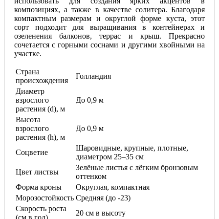
использовать для создания ярких акцентов в
композициях, а также в качестве солитера. Благодаря
компактным размерам и округлой форме куста, этот
сорт подходит для выращивания в контейнерах и
озеленения балконов, террас и крыш. Прекрасно
сочетается с горными соснами и другими хвойными на
участке.
Страна
Голландия
происхождения
Диаметр
взрослого
До 0,9 м
растения (d), м
Высота
взрослого
До 0,9 м
растения (h), м
Шаровидные, крупные, плотные,
Соцветие
диаметром 25–35 см
Зелёные листья с лёгким бронзовым
Цвет листвы
оттенком
Форма кроны
Округлая, компактная
Морозостойкость
Средняя (до -23)
Скорость роста
20 см в высоту
(см в год)