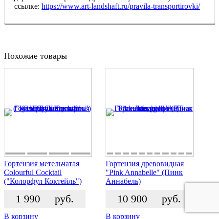
ссылке:
https://www.art-landshaft.ru/pravila-transportirovki/
Похожие товары
Гортензия метельчатая
Гортензия древовидная
Colourful Cocktail
"Pink Annabelle" (Пинк
("Колорфул Коктейль")
Аннабель)
1 990
руб.
10 900
руб.
В корзину
В корзину