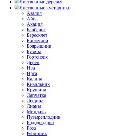
Лиственные деревья
Лиственные кустарники
Азалия
Айва
Акация
Барбарис
Бересклет
Бирючина
Боярышник
Бузина
Гортензия
Дёрен
Ива
Ирга
Калина
Кизильник
Крушина
Лапчатка
Лещина
Лианы
Миндаль
Пузыреплодник
Рододендрон
Роза
Рябинник