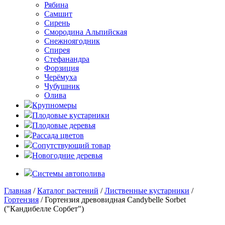
Рябина
Самшит
Сирень
Смородина Альпийская
Снежноягодник
Спирея
Стефанандра
Форзиция
Черёмуха
Чубушник
Олива
Крупномеры
Плодовые кустарники
Плодовые деревья
Рассада цветов
Сопутствующий товар
Новогодние деревья
Системы автополива
Главная
/
Каталог растений
/
Лиственные кустарники
/
Гортензия
/ Гортензия древовидная Candybelle Sorbet
("Кандибелле Сорбет")