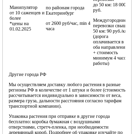
до 50 км
: 18 000
Манипулятор
по районам
города
руб.
от 10 саженцев и
Екатеринбург
более
Междугородние
от 2600 руб/час, min 4
*цены на
перевозки
свыше
часа
01.02.2025
50 км
: 90 руб./км
(дорога
оплачивается в
оба направления
+ стоимость
минимум 4 часов
работы)
Другие города РФ
Мы осуществляем доставку любого растения в разные
регионы РФ в количестве от 1 штуки и более (стоимость
рассчитывается индивидуально в зависимости от веса,
размера груза, дальности расстояния согласно тарифам
транспортной компании).
Упаковка растения при отправке в другие города
бесплатно: коробка бумажная с воздушными
отверстиями, стретч-пленка, при необходимости
деревянный короб. Подробнее об упаковке изучайте по