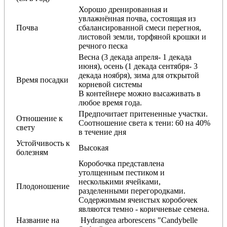
Хорошо дренированная и
увлажнённая почва, состоящая из
Почва
сбалансированной смеси перегноя,
листовой земли, торфяной крошки и
речного песка
Весна (3 декада апреля- 1 декада
июня), осень (1 декада сентября- 3
декада ноября), зима для открытой
Время посадки
корневой системы
В контейнере можно высаживать в
любое время года.
Предпочитает притененные участки.
Отношение к
Соотношение света к тени: 60 на 40%
свету
в течение дня
Устойчивость к
Высокая
болезням
Коробочка представлена
утолщенным пестиком и
несколькими ячейками,
Плодоношение
разделенными перегородками.
Содержимым ячеистых коробочек
являются темно - коричневые семена.
Название на
Hydrangea arborescens "Candybelle