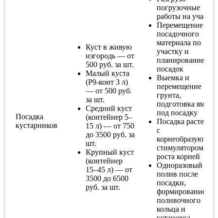
погрузочные
работы на участке
Перемещение
посадочного
материала по
Куст в живую
участку и
изгородь — от
планирование
500 руб. за шт.
посадок
Малый куста
Выемка и
(Р9-конт 3 л)
перемещение
— от 500 руб.
грунта,
за шт.
подготовка ямы
Средний куст
под посадку
Посадка
(контейнер 5–
Посадка растения
кустарников
15 л) — от 750
с
до 3500 руб. за
корнеобразующи
шт.
стимулятором
Крупный куст
роста корней
(контейнер
Одноразовый
15–45 л) — от
полив после
3500 до 6500
посадки,
руб. за шт.
формирование
поливочного
кольца и
установка