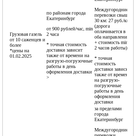
Междугородние
по районам
города
перевозки
свыше
Екатеринбург
30 км
: 27 руб./км
(дорога
от 900 рублей/час, min
оплачивается в
Грузовая газель
2 часа
оба направления
от 10 саженцев и
+ стоимость min
* точная стоимость
более
2 часов работы)
доставки зависит
*цены на
также от времени на
01.02.2025
* точная
разгрузо-погрузочные
стоимость
работы в день
доставки зависит
оформления доставки
также от времени
>
на разгрузо-
погрузочные
работы в день
оформления
доставки
за пределами
города
Екатеринбург
Междугородние
перевозки