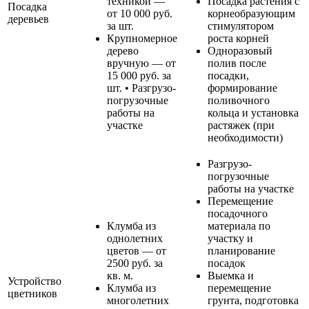
техникой —
Посадка растения с
Посадка
от 10 000 руб.
корнеобразующим
деревьев
за шт.
стимулятором
Крупномерное
роста корней
дерево
Одноразовый
вручную — от
полив после
15 000 руб. за
посадки,
шт. • Разгрузо-
формирование
погрузочные
поливочного
работы на
кольца и установка
участке
растяжек (при
необходимости)
Разгрузо-
погрузочные
работы на участке
Перемещение
посадочного
Клумба из
материала по
однолетних
участку и
цветов — от
планирование
2500 руб. за
посадок
кв. м.
Выемка и
Устройство
Клумба из
перемещение
цветников
многолетних
грунта, подготовка