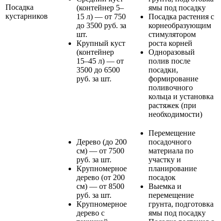
Посадка
(контейнер 5–
ямы под посадку
кустарников
15 л) — от 750
Посадка растения с
до 3500 руб. за
корнеобразующим
шт.
стимулятором
Крупный куст
роста корней
(контейнер
Одноразовый
15–45 л) — от
полив после
3500 до 6500
посадки,
руб. за шт.
формирование
поливочного
кольца и установка
растяжек (при
необходимости)
Перемещение
Дерево (до 200
посадочного
см) — от 7500
материала по
руб. за шт.
участку и
Крупномерное
планирование
дерево (от 200
посадок
см) — от 8500
Выемка и
руб. за шт.
перемещение
Крупномерное
грунта, подготовка
дерево с
ямы под посадку