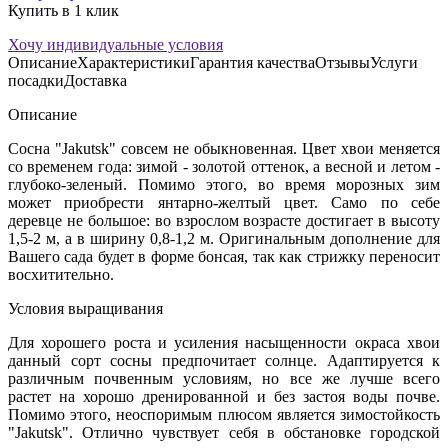
Купить в 1 клик
Хочу индивидуальные условия
Описание
Характеристики
Гарантия качества
Отзывы
Услуги
посадки
Доставка
Описание
Сосна "Jakutsk" совсем не обыкновенная. Цвет хвои меняется
со временем года: зимой - золотой оттенок, а весной и летом -
глубоко-зеленый. Помимо этого, во время морозных зим
может приобрести янтарно-желтый цвет. Само по себе
деревце не большое: во взрослом возрасте достигает в высоту
1,5-2 м, а в ширину 0,8-1,2 м. Оригинальным дополнение для
Вашего сада будет в форме бонсая, так как стрижку переносит
восхитительно.
Условия выращивания
Для хорошего роста и усиления насыщенности окраса хвои
данный сорт сосны предпочитает солнце. Адаптируется к
различным почвенным условиям, но все же лучше всего
растет на хорошо дренированной и без застоя воды почве.
Помимо этого, неоспоримым плюсом является зимостойкость
"Jakutsk". Отлично чувствует себя в обстановке городской