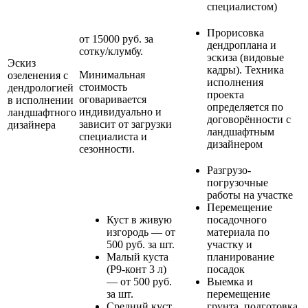
специалистом)
Прорисовка
от 15000 руб. за
дендроплана и
сотку/клумбу.
эскиза (видовые
Эскиз
кадры). Техника
Минимальная
озеленения с
исполнения
стоимость
дендрологией
проекта
оговаривается
в исполнении
определяется по
индивидуально и
ландшафтного
договорённости с
зависит от загрузки
дизайнера
ландшафтным
специалиста и
дизайнером
сезонности.
Разгрузо-
погрузочные
работы на участке
Перемещение
Куст в живую
посадочного
изгородь — от
материала по
500 руб. за шт.
участку и
Малый куста
планирование
(Р9-конт 3 л)
посадок
— от 500 руб.
Выемка и
за шт.
перемещение
Средний куст
грунта, подготовка