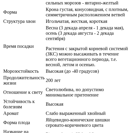
сильных морозов - янтарно-желтый
Крона густая, конусовидная, с плотным,
Форма
симметричным расположением ветвей
Структура хвои
Игольчатая, жесткая, короткая
Весна (3 декада апреля - 1 декада мая),
осень (3 декада августа - 2 декада
сентября)
Время посадки
Растения с закрытой корневой системой
(ЗКС) можно высаживать в течение
всего вегетационного периода, т.е.
весной, летом и осенью.
Морозостойкость
Высокая (до -40 градусов)
Продолжительность
200 лет
жизни
Светолюбива, но допустимо
Отношение к свету
минимальное притенение
Устойчивость к
Высокая
болезням
Аромат
Слабо выраженный хвойный
Яйцевидно-конические шишки
Форма плода
серовато-коричневого цвета
Название на