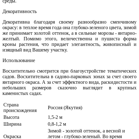
среды.
Декоративность
Декоративна благодаря своему разнообразно сменчивому
окрасу: в теплое время года она глубоко-зеленого цвета, зимой
же принимает золотой оттенок, а в сильные морозы - янтарно-
желтый. Помимо этого, величественна и пушиста форма
кроны растения, что придает элегантность, живописный и
изящный вид Вашему участку.
Использование
Восхитительно смотрится при благоустройстве тематических
садов. Восхитительна в садово-парковых зонах за счет своего
янтарного окраса. А за счет эффектного вида, раскидистости и
небольших размеров сказочно выглядит в крупных
каменистых садах.
Страна
Россия (Якутия)
происхождения
Высота
1,5-2 м
Ширина
0,8-1,2 м
Зимой - золотой оттенок, а весной и
Окраска
летом - глубоко-зеленый. Во время