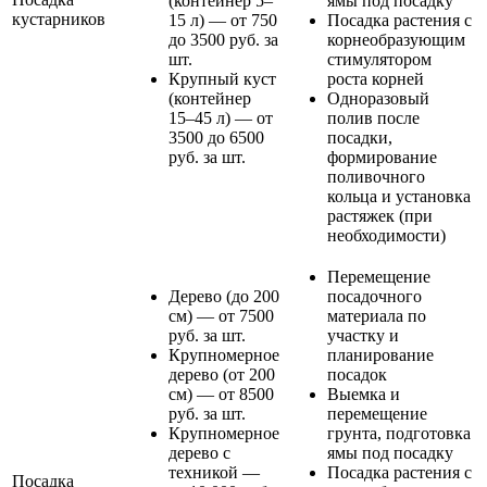
(контейнер 5–
ямы под посадку
кустарников
15 л) — от 750
Посадка растения с
до 3500 руб. за
корнеобразующим
шт.
стимулятором
Крупный куст
роста корней
(контейнер
Одноразовый
15–45 л) — от
полив после
3500 до 6500
посадки,
руб. за шт.
формирование
поливочного
кольца и установка
растяжек (при
необходимости)
Перемещение
Дерево (до 200
посадочного
см) — от 7500
материала по
руб. за шт.
участку и
Крупномерное
планирование
дерево (от 200
посадок
см) — от 8500
Выемка и
руб. за шт.
перемещение
Крупномерное
грунта, подготовка
дерево с
ямы под посадку
техникой —
Посадка растения с
Посадка