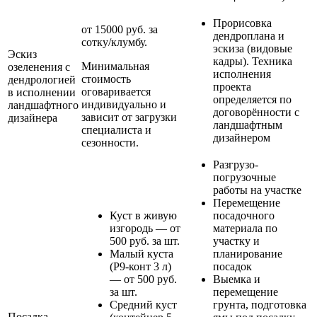
Прорисовка
от 15000 руб. за
дендроплана и
сотку/клумбу.
эскиза (видовые
Эскиз
кадры). Техника
Минимальная
озеленения с
исполнения
стоимость
дендрологией
проекта
оговаривается
в исполнении
определяется по
индивидуально и
ландшафтного
договорённости с
зависит от загрузки
дизайнера
ландшафтным
специалиста и
дизайнером
сезонности.
Разгрузо-
погрузочные
работы на участке
Перемещение
Куст в живую
посадочного
изгородь — от
материала по
500 руб. за шт.
участку и
Малый куста
планирование
(Р9-конт 3 л)
посадок
— от 500 руб.
Выемка и
за шт.
перемещение
Средний куст
грунта, подготовка
Посадка