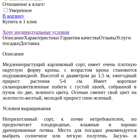
Отношение к влаге:
Умеренное
В корзину
Купить в 1 клик
Хочу индивидуальные условия
Описание
Характеристики
Гарантия качества
Отзывы
Услуги
посадки
Доставка
Описание
Медленнорастущий карликовый сорт, имеет очень плотную
округлую форму кроны, с возрастом крона становится
подушковидной. Высотой и диаметром до 1,5 м, ежегодный
прирост растения 5-6 см. Имеет короткие
сильноразветвленные побеги с густой хвоей, собранной в
пучок по две, зеленого цвета. Осенью сменит свой цвет на
золотисто-желтый, молодой прирост сине-зеленый.
Условия выращивания
Неприхотливый сорт, к почве нетребователен, но
предпочитает плодородные, влажные и хорошо
дренированные почвы. Место для посадки рекомендуется
выбрать солнечное или легкую полутень. Засухо- и