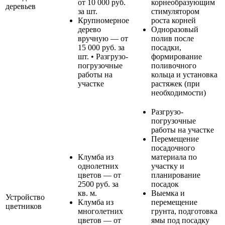
от 10 000 руб.
корнеобразующим
деревьев
за шт.
стимулятором
Крупномерное
роста корней
дерево
Одноразовый
вручную — от
полив после
15 000 руб. за
посадки,
шт. • Разгрузо-
формирование
погрузочные
поливочного
работы на
кольца и установка
участке
растяжек (при
необходимости)
Разгрузо-
погрузочные
работы на участке
Перемещение
посадочного
Клумба из
материала по
однолетних
участку и
цветов — от
планирование
2500 руб. за
посадок
кв. м.
Выемка и
Устройство
Клумба из
перемещение
цветников
многолетних
грунта, подготовка
цветов — от
ямы под посадку