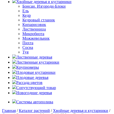
Хвойные деревья и кустарники
Бонсаи. Изгороди-Блоки
Ель
Кедр
Кедровый стланик
Кипарисовик
Лиственница
Микробиота
Можжевельник
Пихта
Сосна
Туя
Лиственные деревья
Лиственные кустарники
Крупномеры
Плодовые кустарники
Плодовые деревья
Рассада цветов
Сопутствующий товар
Новогодние деревья
Системы автополива
Главная
/
Каталог растений
/
Хвойные деревья и кустарники
/