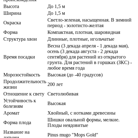
Высота
До 1,5 м
Ширина
До 1,5 м
Светло-зеленая, насыщенная. В зимний
Окраска
период - золотисто-желтая
Форма
Компактная, плотная, шаровидная
Структура хвои
Длинные, плотные, игольчатые
Весна (3 декада апреля - 1 декада мая),
осень (3 декада августа - 2 декада
Время посадки
сентября) для растений из открытого
грунта. Для растений в горшках (ЗКС) -
любое время года
Морозостойкость
Высокая (до -40 градусов)
Продолжительность
200 лет
жизни
Отношение к свету
Светолюбивая
Устойчивость к
Высокая
болезням
Аромат
Хвойный, с нотками древесины
Шишки овальной формы, мелкие.
Форма плода
Плоды неядовитые
Название на
Pinus mugo "Mops Gold"
латыни