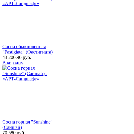
Сосна обыкновенная
"Fastigiata" (Фастигиата)
43 200.90
руб.
В корзину
Сосна горная "Sunshine"
(Саншай)
70 580
руб.