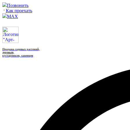
Позвонить
Как проехать
MAX
Продажа садовых растений,
деревьев,
кустарников, саженцев