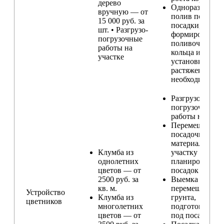
дерево
Одноразовый
вручную — от
полив после
15 000 руб. за
посадки,
шт. • Разгрузо-
формирование
погрузочные
поливочного
работы на
кольца и
участке
установка
растяжек (при
необходимости
Разгрузо-
погрузочные
работы на учас
Перемещение
посадочного
материала по
Клумба из
участку и
однолетних
планирование
цветов — от
посадок
2500 руб. за
Выемка и
кв. м.
перемещение
Устройство
Клумба из
грунта,
цветников
многолетних
подготовка ям
цветов — от
под посадку