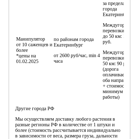
за пределами
города
Екатеринбург
Междугородние
перевозки
до 50 км
: 18 000
Манипулятор
по районам
города
руб.
от 10 саженцев и
Екатеринбург
более
Междугородние
от 2600 руб/час, min 4
*цены на
перевозки
свыш
часа
01.02.2025
50 км
: 90 руб./км
(дорога
оплачивается в
оба направления
+ стоимость
минимум 4 часо
работы)
Другие города РФ
Мы осуществляем доставку любого растения в
разные регионы РФ в количестве от 1 штуки и
более (стоимость рассчитывается индивидуально
в зависимости от веса, размера груза, дальности