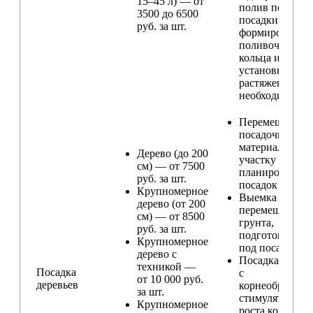
15–45 л) — от
полив после
3500 до 6500
посадки,
руб. за шт.
формирование
поливочного
кольца и
установка
растяжек (при
необходимости
Перемещение
посадочного
материала по
Дерево (до 200
участку и
см) — от 7500
планирование
руб. за шт.
посадок
Крупномерное
Выемка и
дерево (от 200
перемещение
см) — от 8500
грунта,
руб. за шт.
подготовка ям
Крупномерное
под посадку
дерево с
Посадка расте
техникой —
Посадка
с
от 10 000 руб.
деревьев
корнеобразую
за шт.
стимулятором
Крупномерное
роста корней