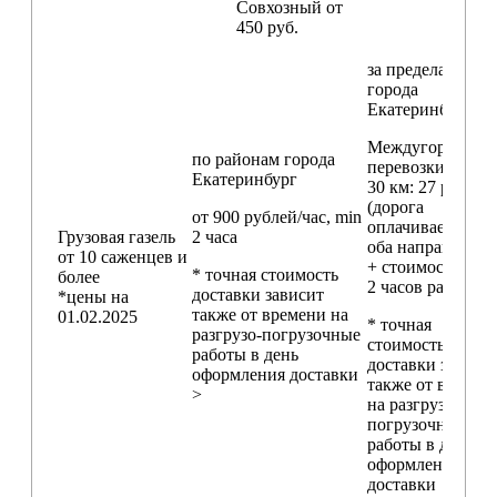
Совхозный от
450 руб.
за пределами
города
Екатеринбург
Междугородние
по районам
города
перевозки
свыш
Екатеринбург
30 км
: 27 руб./км
(дорога
от 900 рублей/час, min
оплачивается в
Грузовая газель
2 часа
оба направления
от 10 саженцев и
+ стоимость min
* точная стоимость
более
2 часов работы)
доставки зависит
*цены на
также от времени на
01.02.2025
* точная
разгрузо-погрузочные
стоимость
работы в день
доставки зависи
оформления доставки
также от времен
>
на разгрузо-
погрузочные
работы в день
оформления
доставки