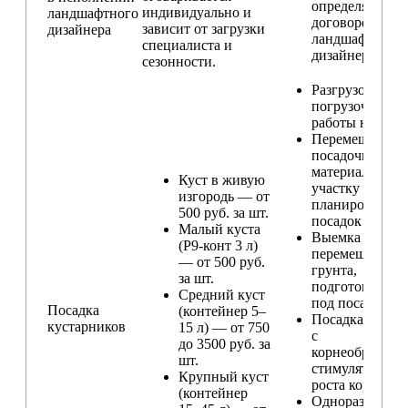
определяется п
индивидуально и
ландшафтного
договорённост
зависит от загрузки
дизайнера
ландшафтным
специалиста и
дизайнером
сезонности.
Разгрузо-
погрузочные
работы на учас
Перемещение
посадочного
материала по
Куст в живую
участку и
изгородь — от
планирование
500 руб. за шт.
посадок
Малый куста
Выемка и
(Р9-конт 3 л)
перемещение
— от 500 руб.
грунта,
за шт.
подготовка ям
Средний куст
под посадку
Посадка
(контейнер 5–
Посадка расте
кустарников
15 л) — от 750
с
до 3500 руб. за
корнеобразую
шт.
стимулятором
Крупный куст
роста корней
(контейнер
Одноразовый