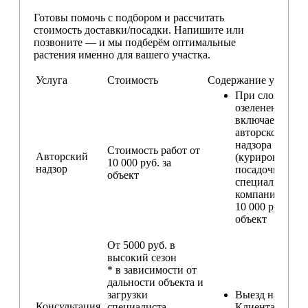
Готовы помочь с подбором и рассчитать
стоимость доставки/посадки. Напишите или
позвоните — и мы подберём оптимальные
растения именно для вашего участка.
Услуга
Стоимость
Содержание услуги
При сложном
озеленении
включаем услу
авторского
надзора
Стоимость работ от
Авторский
(курирование
10 000 руб. за
надзор
посадочных ра
объект
специалистом
компании) — о
10 000 руб. за
объект
От 5000 руб. в
высокий сезон
* в зависимости от
дальности объекта и
загрузки
Выезд на участ
Консультация
специалиста
Клиента для