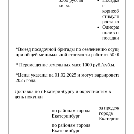
3500 руб. за
Посадка расте
кв. м.
с
корнеобразую
стимулятором
роста корней
Одноразовый
полив после
посадки
*Выезд посадочной бригады по озеленению осуществляе
при общей минимальной стоимости работ от 50 000,00 ру
* Перемещение земельных масс 1000 руб./куб.м.
*Цены указаны на 01.02.2025 и могут варьироваться пос
2025 года.
Доставка по г.Екатеринбургу и окрестностям в
день покупки
за пределами
по районам
города
города
Екатеринбург
Екатеринбург
по районам
города
Екатеринбург