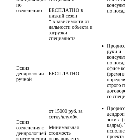
по
консультирова
БЕСПЛАТНО в
озеленению
по посадкам
низкий сезон
* в зависимости от
дальности объекта и
загрузки
специалиста
Прорисовка от
руки и
консультирова
по посадкам в
Эскиз
офисе компани
дендрологии
БЕСПЛАТНО
(время встречи
ручной
определяется
строго по
договоренност
со специалисто
Прорисовка
от 15000 руб. за
дендроплана и
сотку/клумбу.
эскиза (видовы
Эскиз
кадры). Техник
Минимальная
озеленения с
исполнения
стоимость
дендрологией
проекта
оговаривается
в исполнении