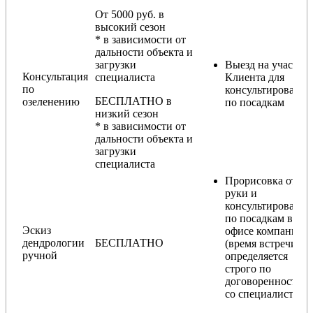
От 5000 руб. в
высокий сезон
* в зависимости от
дальности объекта и
загрузки
Выезд на участок
Консультация
специалиста
Клиента для
по
консультирования
БЕСПЛАТНО в
озеленению
по посадкам
низкий сезон
* в зависимости от
дальности объекта и
загрузки
специалиста
Прорисовка от
руки и
консультирование
по посадкам в
Эскиз
офисе компании
дендрологии
БЕСПЛАТНО
(время встречи
ручной
определяется
строго по
договоренности
со специалистом)