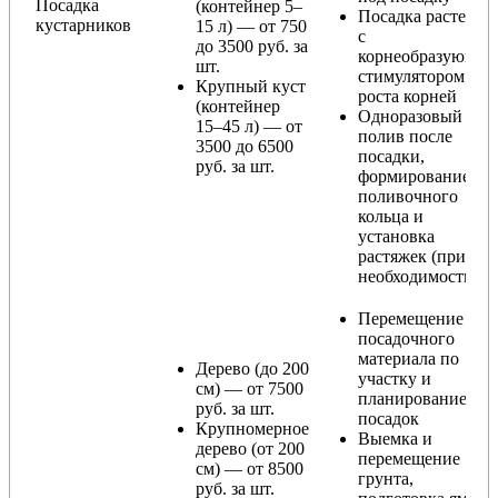
Посадка
(контейнер 5–
Посадка растения
кустарников
15 л) — от 750
с
до 3500 руб. за
корнеобразующи
шт.
стимулятором
Крупный куст
роста корней
(контейнер
Одноразовый
15–45 л) — от
полив после
3500 до 6500
посадки,
руб. за шт.
формирование
поливочного
кольца и
установка
растяжек (при
необходимости)
Перемещение
посадочного
материала по
Дерево (до 200
участку и
см) — от 7500
планирование
руб. за шт.
посадок
Крупномерное
Выемка и
дерево (от 200
перемещение
см) — от 8500
грунта,
руб. за шт.