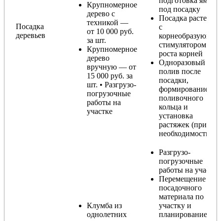
подготовка ямы
Крупномерное
под посадку
дерево с
Посадка растения
техникой —
Посадка
с
от 10 000 руб.
деревьев
корнеобразующи
за шт.
стимулятором
Крупномерное
роста корней
дерево
Одноразовый
вручную — от
полив после
15 000 руб. за
посадки,
шт. • Разгрузо-
формирование
погрузочные
поливочного
работы на
кольца и
участке
установка
растяжек (при
необходимости)
Разгрузо-
погрузочные
работы на участке
Перемещение
посадочного
материала по
Клумба из
участку и
однолетних
планирование