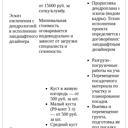
Прорисовка
от 15000 руб. за
дендроплана и
сотку/клумбу.
эскиза (видовые
Эскиз
кадры). Техника
Минимальная
озеленения с
исполнения
стоимость
дендрологией
проекта
оговаривается
в исполнении
определяется по
индивидуально и
ландшафтного
договорённости с
зависит от загрузки
дизайнера
ландшафтным
специалиста и
дизайнером
сезонности.
Разгрузо-
погрузочные
работы на участке
Перемещение
посадочного
материала по
Куст в живую
участку и
изгородь — от
планирование
500 руб. за шт.
посадок
Малый куста
Выемка и
(Р9-конт 3 л)
перемещение
— от 500 руб.
грунта,
за шт.
подготовка ямы
Средний куст
под посадку