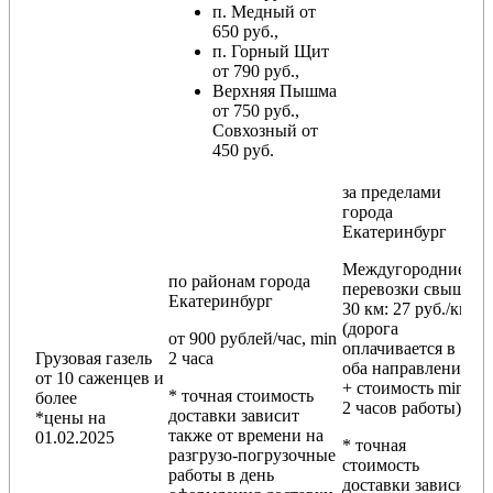
п. Медный от
650 руб.,
п. Горный Щит
от 790 руб.,
Верхняя Пышма
от 750 руб.,
Совхозный от
450 руб.
за пределами
города
Екатеринбург
Междугородние
по районам
города
перевозки
свыше
Екатеринбург
30 км
: 27 руб./км
(дорога
от 900 рублей/час, min
оплачивается в
Грузовая газель
2 часа
оба направления
от 10 саженцев и
+ стоимость min
* точная стоимость
более
2 часов работы)
доставки зависит
*цены на
также от времени на
01.02.2025
* точная
разгрузо-погрузочные
стоимость
работы в день
доставки зависит