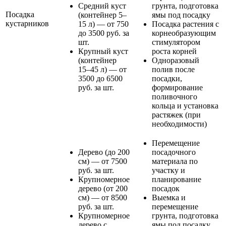
Средний куст
грунта, подготовка
Посадка
(контейнер 5–
ямы под посадку
кустарников
15 л) — от 750
Посадка растения с
до 3500 руб. за
корнеобразующим
шт.
стимулятором
Крупный куст
роста корней
(контейнер
Одноразовый
15–45 л) — от
полив после
3500 до 6500
посадки,
руб. за шт.
формирование
поливочного
кольца и установка
растяжек (при
необходимости)
Перемещение
Дерево (до 200
посадочного
см) — от 7500
материала по
руб. за шт.
участку и
Крупномерное
планирование
дерево (от 200
посадок
см) — от 8500
Выемка и
руб. за шт.
перемещение
Крупномерное
грунта, подготовка
дерево с
ямы под посадку