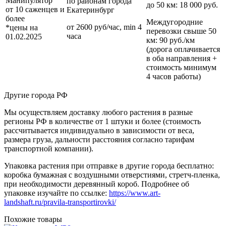
Манипулятор
по районам
города
до 50 км
: 18 000 руб.
от 10 саженцев и
Екатеринбург
более
Междугородние
от 2600 руб/час, min 4
*цены на
перевозки
свыше 50
часа
01.02.2025
км
: 90 руб./км
(дорога оплачивается
в оба направления +
стоимость минимум
4 часов работы)
Другие города РФ
Мы осуществляем доставку любого растения в разные
регионы РФ в количестве от 1 штуки и более (стоимость
рассчитывается индивидуально в зависимости от веса,
размера груза, дальности расстояния согласно тарифам
транспортной компании).
Упаковка растения при отправке в другие города бесплатно:
коробка бумажная с воздушными отверстиями, стретч-пленка,
при необходимости деревянный короб. Подробнее об
упаковке изучайте по ссылке:
https://www.art-
landshaft.ru/pravila-transportirovki/
Похожие товары