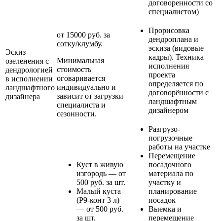
договоренности со
специалистом)
Прорисовка
от 15000 руб. за
дендроплана и
сотку/клумбу.
эскиза (видовые
Эскиз
кадры). Техника
Минимальная
озеленения с
исполнения
стоимость
дендрологией
проекта
оговаривается
в исполнении
определяется по
индивидуально и
ландшафтного
договорённости с
зависит от загрузки
дизайнера
ландшафтным
специалиста и
дизайнером
сезонности.
Разгрузо-
погрузочные
работы на участке
Перемещение
Куст в живую
посадочного
изгородь — от
материала по
500 руб. за шт.
участку и
Малый куста
планирование
(Р9-конт 3 л)
посадок
— от 500 руб.
Выемка и
за шт.
перемещение