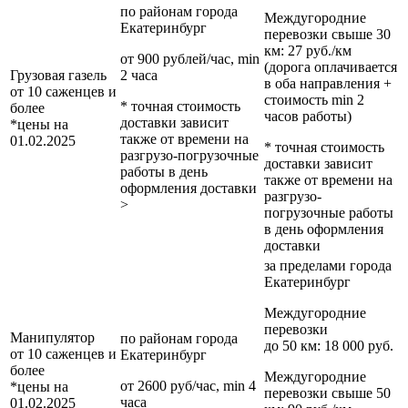
по районам
города
Междугородние
Екатеринбург
перевозки
свыше 30
км
: 27 руб./км
от 900 рублей/час, min
(дорога оплачивается
Грузовая газель
2 часа
в оба направления +
от 10 саженцев и
стоимость min 2
* точная стоимость
более
часов работы)
доставки зависит
*цены на
также от времени на
01.02.2025
* точная стоимость
разгрузо-погрузочные
доставки зависит
работы в день
также от времени на
оформления доставки
разгрузо-
>
погрузочные работы
в день оформления
доставки
за пределами
города
Екатеринбург
Междугородние
перевозки
Манипулятор
по районам
города
до 50 км
: 18 000 руб.
от 10 саженцев и
Екатеринбург
более
Междугородние
от 2600 руб/час, min 4
*цены на
перевозки
свыше 50
часа
01.02.2025