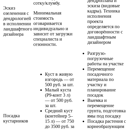
дендроплана и
сотку/клумбу.
эскиза (видовые
Эскиз
кадры). Техника
Минимальная
озеленения с
исполнения
стоимость
дендрологией
проекта
оговаривается
в исполнении
определяется по
индивидуально и
ландшафтного
договорённости с
зависит от загрузки
дизайнера
ландшафтным
специалиста и
дизайнером
сезонности.
Разгрузо-
погрузочные
работы на участке
Перемещение
Куст в живую
посадочного
изгородь — от
материала по
500 руб. за шт.
участку и
Малый куста
планирование
(Р9-конт 3 л)
посадок
— от 500 руб.
Выемка и
за шт.
перемещение
Средний куст
грунта, подготовка
Посадка
(контейнер 5–
ямы под посадку
кустарников
15 л) — от 750
Посадка растения с
до 3500 руб. за
корнеобразующим