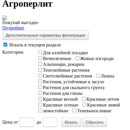
Агроперлит
Покупай выгодно
Подробнее
Дополнительные параметры фильтрации
Искать в текущем разделе
Категории
Для аллейной посадки
Вечнозеленые
Живые изгороди
Альпинари, рокарии
Тенелюбивые растения
Светолюбивые растения
Лианы
Растения, устойчивые к засухе
Растения для скального грунта
Растения для глины
Красивые весной
Красивые летом
Красивые осенью
Красивые зимой
зимостойкие
Теневыносливые
Цена
от
до
Сбросить