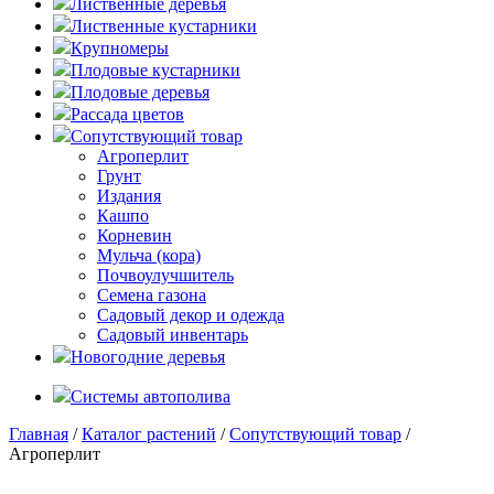
Лиственные деревья
Лиственные кустарники
Крупномеры
Плодовые кустарники
Плодовые деревья
Рассада цветов
Сопутствующий товар
Агроперлит
Грунт
Издания
Кашпо
Корневин
Мульча (кора)
Почвоулучшитель
Семена газона
Садовый декор и одежда
Садовый инвентарь
Новогодние деревья
Системы автополива
Главная
/
Каталог растений
/
Сопутствующий товар
/
Агроперлит