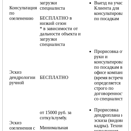
загрузки
Выезд на участок
Консультация
специалиста
Клиента для
по
консультирования
БЕСПЛАТНО в
озеленению
по посадкам
низкий сезон
* в зависимости от
дальности объекта и
загрузки
специалиста
Прорисовка от
руки и
консультирование
по посадкам в
Эскиз
офисе компании
дендрологии
БЕСПЛАТНО
(время встречи
ручной
определяется
строго по
договоренности
со специалистом)
Прорисовка
от 15000 руб. за
дендроплана и
сотку/клумбу.
эскиза (видовые
Эскиз
кадры). Техника
Минимальная
озеленения с
исполнения