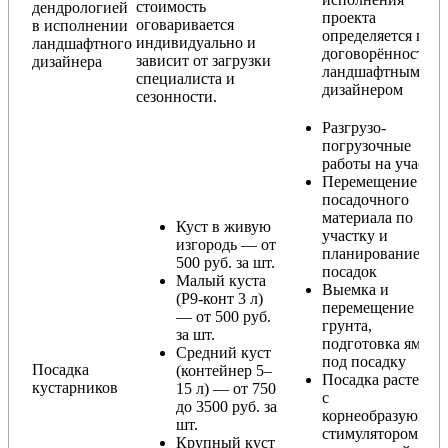
стоимость
дендрологией
проекта
оговаривается
в исполнении
определяется по
индивидуально и
ландшафтного
договорённости с
зависит от загрузки
дизайнера
ландшафтным
специалиста и
дизайнером
сезонности.
Разгрузо-
погрузочные
работы на участке
Перемещение
посадочного
материала по
Куст в живую
участку и
изгородь — от
планирование
500 руб. за шт.
посадок
Малый куста
Выемка и
(Р9-конт 3 л)
перемещение
— от 500 руб.
грунта,
за шт.
подготовка ямы
Средний куст
под посадку
Посадка
(контейнер 5–
Посадка растения
кустарников
15 л) — от 750
с
до 3500 руб. за
корнеобразующи
шт.
стимулятором
Крупный куст