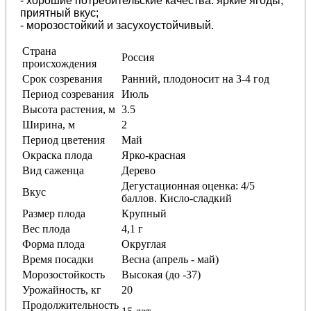
- хорошие потребительские качества: яркие ягоды,
приятный вкус;
- морозостойкий и засухоустойчивый.
Страна
Россия
происхождения
Срок созревания
Ранний, плодоносит на 3-4 год
Период созревания
Июль
Высота растения, м
3.5
Ширина, м
2
Период цветения
Май
Окраска плода
Ярко-красная
Вид саженца
Дерево
Дегустационная оценка: 4/5
Вкус
баллов. Кисло-сладкий
Размер плода
Крупный
Вес плода
4,1 г
Форма плода
Округлая
Время посадки
Весна (апрель - май)
Морозостойкость
Высокая (до -37)
Урожайность, кг
20
Продолжительность