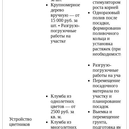
стимулятором
Крупномерное
роста корней
дерево
Одноразовый
вручную — от
полив после
15 000 руб. за
посадки,
шт. • Разгрузо-
формирование
погрузочные
поливочного
работы на
кольца и
участке
установка
растяжек (при
необходимости)
Разгрузо-
погрузочные
работы на участке
Перемещение
посадочного
материала по
Клумба из
участку и
однолетних
планирование
цветов — от
посадок
2500 руб. за
Выемка и
кв. м.
перемещение
Устройство
Клумба из
грунта,
цветников
многолетних
подготовка ямы