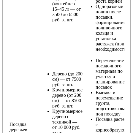
роста корней
(контейнер
Одноразовый
15–45 л) — от
полив после
3500 до 6500
посадки,
руб. за шт.
формирование
поливочного
кольца и
установка
растяжек (при
необходимости)
Перемещение
посадочного
материала по
Дерево (до 200
участку и
см) — от 7500
планирование
руб. за шт.
посадок
Крупномерное
Выемка и
дерево (от 200
перемещение
см) — от 8500
грунта,
руб. за шт.
подготовка ямы
Крупномерное
под посадку
дерево с
Посадка растения
техникой —
Посадка
с
от 10 000 руб.
деревьев
корнеобразующи
за шт.