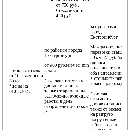
от 750 руб.,
Совхозный от
450 руб.
за пределами
города
Екатеринбург
Междугородние
по районам
города
перевозки
свыше
Екатеринбург
30 км
: 27 руб./км
(дорога
от 900 рублей/час, min
оплачивается в
Грузовая газель
2 часа
оба направления
от 10 саженцев и
+ стоимость min
* точная стоимость
более
2 часов работы)
доставки зависит
*цены на
также от времени на
01.02.2025
* точная
разгрузо-погрузочные
стоимость
работы в день
доставки зависит
оформления доставки
также от времени
>
на разгрузо-
погрузочные
работы в день
оформления