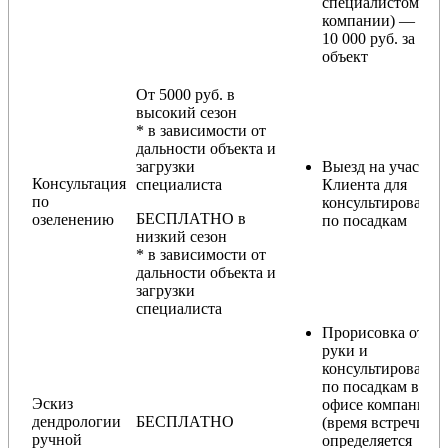
специалистом
компании) — от
10 000 руб. за
объект
От 5000 руб. в
высокий сезон
* в зависимости от
дальности объекта и
загрузки
Выезд на участок
Консультация
специалиста
Клиента для
по
консультирования
БЕСПЛАТНО в
озеленению
по посадкам
низкий сезон
* в зависимости от
дальности объекта и
загрузки
специалиста
Прорисовка от
руки и
консультирование
по посадкам в
Эскиз
офисе компании
дендрологии
БЕСПЛАТНО
(время встречи
ручной
определяется