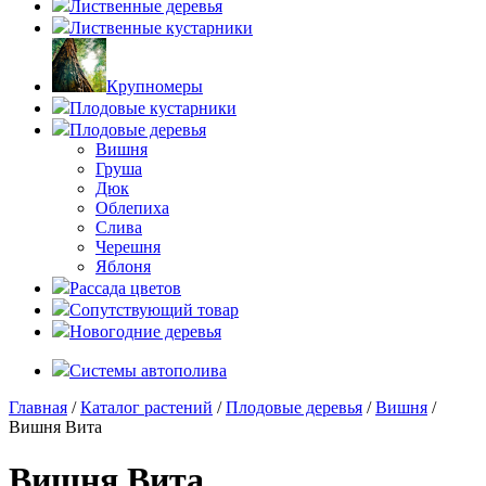
Лиственные деревья
Лиственные кустарники
Крупномеры
Плодовые кустарники
Плодовые деревья
Вишня
Груша
Дюк
Облепиха
Слива
Черешня
Яблоня
Рассада цветов
Сопутствующий товар
Новогодние деревья
Системы автополива
Главная
/
Каталог растений
/
Плодовые деревья
/
Вишня
/
Вишня Вита
Вишня Вита