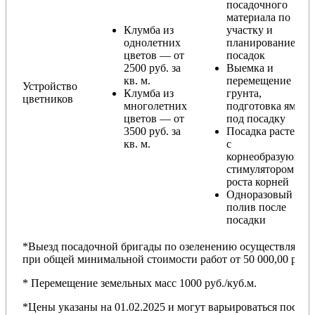
посадочного
материала по
Клумба из
участку и
однолетних
планирование
цветов — от
посадок
2500 руб. за
Выемка и
кв. м.
перемещение
Устройство
Клумба из
грунта,
цветников
многолетних
подготовка ямы
цветов — от
под посадку
3500 руб. за
Посадка растений
кв. м.
с
корнеобразующи
стимулятором
роста корней
Одноразовый
полив после
посадки
*Выезд посадочной бригады по озеленению осуществляется
при общей минимальной стоимости работ от 50 000,00 руб.
* Перемещение земельных масс 1000 руб./куб.м.
*Цены указаны на 01.02.2025 и могут варьироваться после