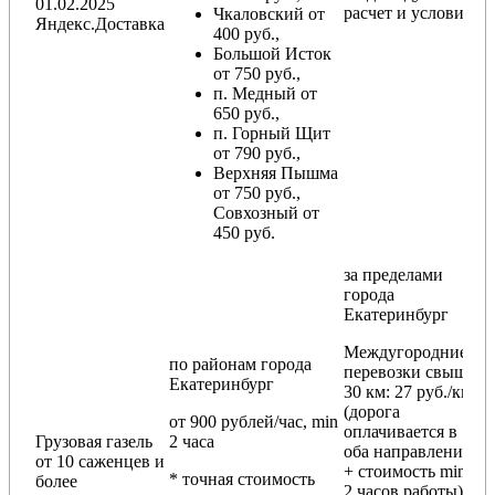
01.02.2025
расчет и условия
Чкаловский от
Яндекс.Доставка
400 руб.,
Большой Исток
от 750 руб.,
п. Медный от
650 руб.,
п. Горный Щит
от 790 руб.,
Верхняя Пышма
от 750 руб.,
Совхозный от
450 руб.
за пределами
города
Екатеринбург
Междугородние
по районам
города
перевозки
свыше
Екатеринбург
30 км
: 27 руб./км
(дорога
от 900 рублей/час, min
оплачивается в
Грузовая газель
2 часа
оба направления
от 10 саженцев и
+ стоимость min
* точная стоимость
более
2 часов работы)