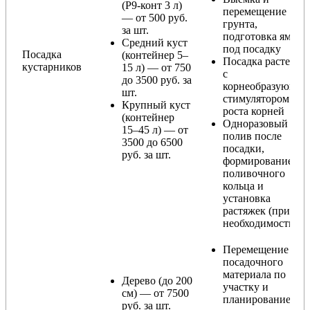
(Р9-конт 3 л)
перемещение
— от 500 руб.
грунта,
за шт.
подготовка ямы
Средний куст
под посадку
Посадка
(контейнер 5–
Посадка растения
кустарников
15 л) — от 750
с
до 3500 руб. за
корнеобразующи
шт.
стимулятором
Крупный куст
роста корней
(контейнер
Одноразовый
15–45 л) — от
полив после
3500 до 6500
посадки,
руб. за шт.
формирование
поливочного
кольца и
установка
растяжек (при
необходимости)
Перемещение
посадочного
материала по
Дерево (до 200
участку и
см) — от 7500
планирование
руб. за шт.