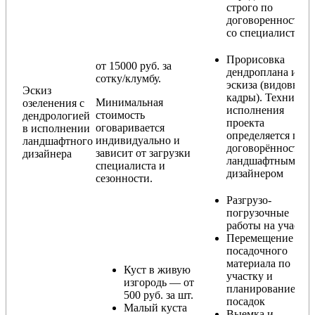
строго по
договоренности
со специалистом)
Прорисовка
от 15000 руб. за
дендроплана и
сотку/клумбу.
эскиза (видовые
Эскиз
кадры). Техника
Минимальная
озеленения с
исполнения
стоимость
дендрологией
проекта
оговаривается
в исполнении
определяется по
индивидуально и
ландшафтного
договорённости с
зависит от загрузки
дизайнера
ландшафтным
специалиста и
дизайнером
сезонности.
Разгрузо-
погрузочные
работы на участке
Перемещение
посадочного
материала по
Куст в живую
участку и
изгородь — от
планирование
500 руб. за шт.
посадок
Малый куста
Выемка и