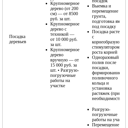
посадок
Крупномерное
Выемка и
дерево (от 200
перемещение
см) — от 8500
грунта,
руб. за шт.
подготовка ямы
Крупномерное
под посадку
дерево с
Посадка растения
техникой —
Посадка
с
от 10 000 руб.
деревьев
корнеобразующи
за шт.
стимулятором
Крупномерное
роста корней
дерево
Одноразовый
вручную — от
полив после
15 000 руб. за
посадки,
шт. • Разгрузо-
формирование
погрузочные
поливочного
работы на
кольца и
участке
установка
растяжек (при
необходимости)
Разгрузо-
погрузочные
работы на участке
Перемещение