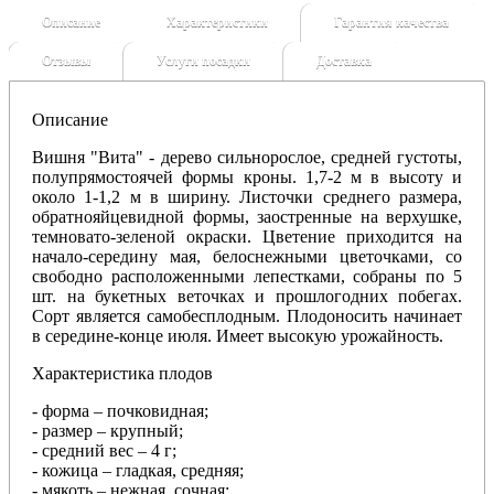
Описание
Характеристики
Гарантия качества
Отзывы
Услуги посадки
Доставка
Описание
Вишня "Вита" -
дерево сильнорослое, средней густоты,
полупрямостоячей формы кроны.
1,7-2 м в высоту и
около 1-1,2 м в ширину. Листочки среднего размера,
обратнояйцевидной формы, заостренные на верхушке,
темновато-зеленой окраски. Цветение приходится на
начало-середину мая, белоснежными цветочками, со
свободно расположенными лепестками, собраны по 5
шт. на букетных веточках и прошлогодних побегах.
Сорт является самобесплодным. Плодоносить начинает
в середине-конце июля. Имеет высокую урожайность.
Характеристика плодов
- форма –
почковидная
;
- размер – крупный;
- средний вес – 4 г;
- кожица – гладкая, средняя;
- мякоть – нежная, сочная;