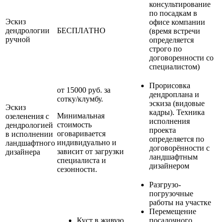
консультирование
по посадкам в
Эскиз
офисе компании
дендрологии
БЕСПЛАТНО
(время встречи
ручной
определяется
строго по
договоренности со
специалистом)
Прорисовка
от 15000 руб. за
дендроплана и
сотку/клумбу.
эскиза (видовые
Эскиз
кадры). Техника
Минимальная
озеленения с
исполнения
стоимость
дендрологией
проекта
оговаривается
в исполнении
определяется по
индивидуально и
ландшафтного
договорённости с
зависит от загрузки
дизайнера
ландшафтным
специалиста и
дизайнером
сезонности.
Разгрузо-
погрузочные
работы на участке
Перемещение
Куст в живую
посадочного