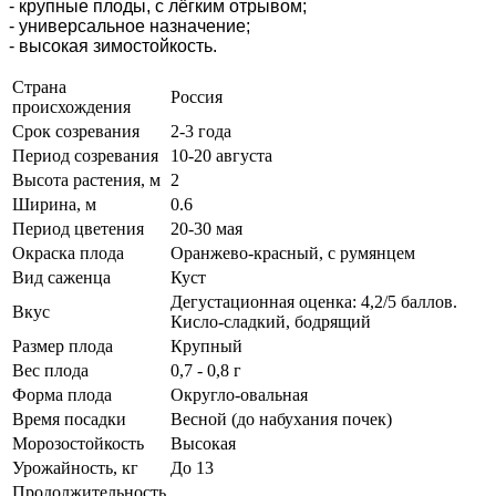
- крупные плоды, с лёгким отрывом;
- универсальное назначение;
- высокая зимостойкость.
Страна
Россия
происхождения
Срок созревания
2-3 года
Период созревания
10-20 августа
Высота растения, м
2
Ширина, м
0.6
Период цветения
20-30 мая
Окраска плода
Оранжево-красный, с румянцем
Вид саженца
Куст
Дегустационная оценка: 4,2/5 баллов.
Вкус
Кисло-сладкий, бодрящий
Размер плода
Крупный
Вес плода
0,7 - 0,8 г
Форма плода
Округло-овальная
Время посадки
Весной (до набухания почек)
Морозостойкость
Высокая
Урожайность, кг
До 13
Продолжительность