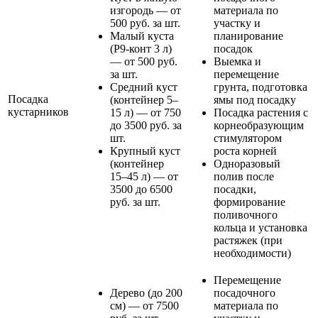
изгородь — от
материала по
500 руб. за шт.
участку и
Малый куста
планирование
(Р9-конт 3 л)
посадок
— от 500 руб.
Выемка и
за шт.
перемещение
Средний куст
грунта, подготовка
Посадка
(контейнер 5–
ямы под посадку
кустарников
15 л) — от 750
Посадка растения с
до 3500 руб. за
корнеобразующим
шт.
стимулятором
Крупный куст
роста корней
(контейнер
Одноразовый
15–45 л) — от
полив после
3500 до 6500
посадки,
руб. за шт.
формирование
поливочного
кольца и установка
растяжек (при
необходимости)
Перемещение
Дерево (до 200
посадочного
см) — от 7500
материала по