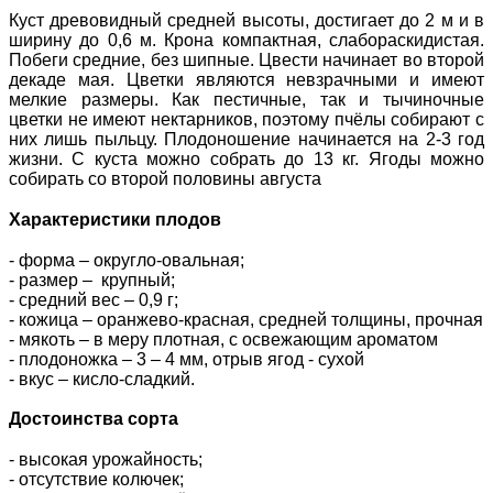
Куст древовидный средней высоты, достигает до 2 м и в
ширину до 0,6 м. Крона компактная, слабораскидистая.
Побеги средние, без шипные. Цвести начинает во второй
декаде мая. Цветки являются невзрачными и имеют
мелкие размеры. Как пестичные, так и тычиночные
цветки не имеют нектарников, поэтому пчёлы собирают с
них лишь пыльцу. Плодоношение начинается на 2-3 год
жизни. С куста можно собрать до 13 кг. Ягоды можно
собирать со второй половины августа
Характеристики плодов
- форма – округло-овальная;
- размер – крупный;
- средний вес – 0,9 г;
- кожица – оранжево-красная, средней толщины, прочная
- мякоть – в меру плотная, с освежающим ароматом
- плодоножка – 3 – 4 мм, отрыв ягод - сухой
- вкус – кисло-сладкий.
Достоинства сорта
- высокая урожайность;
- отсутствие колючек;