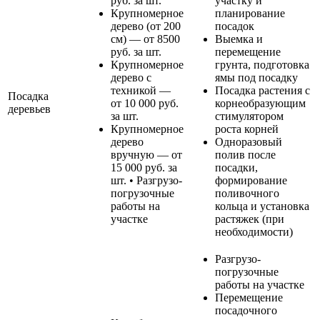
руб. за шт.
участку и
Крупномерное
планирование
дерево (от 200
посадок
см) — от 8500
Выемка и
руб. за шт.
перемещение
Крупномерное
грунта, подготовка
дерево с
ямы под посадку
техникой —
Посадка растения с
Посадка
от 10 000 руб.
корнеобразующим
деревьев
за шт.
стимулятором
Крупномерное
роста корней
дерево
Одноразовый
вручную — от
полив после
15 000 руб. за
посадки,
шт. • Разгрузо-
формирование
погрузочные
поливочного
работы на
кольца и установка
участке
растяжек (при
необходимости)
Разгрузо-
погрузочные
работы на участке
Перемещение
посадочного