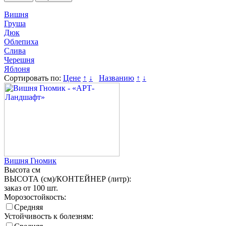
Вишня
Груша
Дюк
Облепиха
Слива
Черешня
Яблоня
Сортировать по:
Цене
↑
↓
Названию
↑
↓
Вишня Гномик
Высота
см
ВЫСОТА (см)/КОНТЕЙНЕР (литр):
заказ от 100 шт.
Морозостойкость:
Средняя
Устойчивость к болезням: