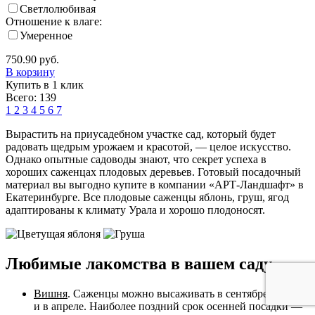
Светлолюбивая
Отношение к влаге:
Умеренное
750.90
руб.
В корзину
Купить в 1 клик
Всего: 139
1
2
3
4
5
6
7
Вырастить на приусадебном участке сад, который будет
радовать щедрым урожаем и красотой, — целое искусство.
Однако опытные садоводы знают, что секрет успеха в
хороших саженцах плодовых деревьев. Готовый посадочный
материал вы выгодно купите в компании «АРТ-Ландшафт» в
Екатеринбурге. Все плодовые саженцы яблонь, груш, ягод
адаптированы к климату Урала и хорошо плодоносят.
Любимые лакомства в вашем саду
Вишня
. Саженцы можно высаживать в сентябре-октябре
и в апреле. Наиболее поздний срок осенней посадки —