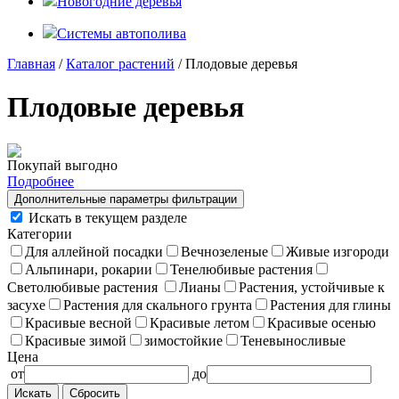
Новогодние деревья
Системы автополива
Главная
/
Каталог растений
/ Плодовые деревья
Плодовые деревья
Покупай выгодно
Подробнее
Дополнительные параметры фильтрации
Искать в текущем разделе
Категории
Для аллейной посадки
Вечнозеленые
Живые изгороди
Альпинари, рокарии
Тенелюбивые растения
Светолюбивые растения
Лианы
Растения, устойчивые к
засухе
Растения для скального грунта
Растения для глины
Красивые весной
Красивые летом
Красивые осенью
Красивые зимой
зимостойкие
Теневыносливые
Цена
от
до
Сбросить