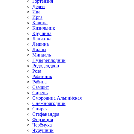
Гортензия
Дёрен
Ива
Ирга
Калина
Кизильник
Крушина
Лапчатка
Лещина
Лианы
Миндаль
Пузыреплодник
Рододендрон
Роза
Рябинник
Рябина
Самшит
Сирень
Смородина Альпийская
Снежноягодник
Спирея
Стефанандра
Форзиция
Черёмуха
Чубушник