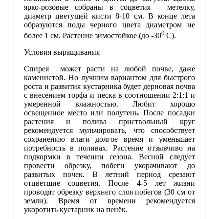
ярко-розовые собраны в соцветия – метелку,
диаметр цветущей кисти 8-10 см. В конце лета
образуются поды черного цвета диаметром не
0
более 1 см. Растение зимостойкое (до -30
С).
Условия выращивания
Спирея может расти на любой почве, даже
каменистой. Но лучшим вариантом для быстрого
роста и развития кустарника будет дерновая почва
с внесением торфа и песка в соотношении 2:1:1 и
умеренной влажностью. Любит хорошо
освещенное место или полутень. После посадки
растения и полива приствольный круг
рекомендуется мульчировать, что способствует
сохранению влаги долгое время и уменьшает
потребность в поливах. Растение отзывчиво на
подкормки в течении сезона. Весной следует
провести обрезку, побеги укорачивают до
развитых почек. В летний период срезают
отцветшие соцветия. После 4-5 лет жизни
проводят обрезку верхнего слоя побегов (30 см от
земли). Время от времени рекомендуется
укоротить кустарник на пенёк.