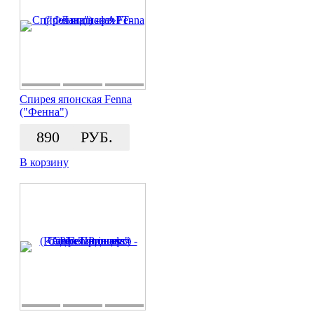
Спирея японская Fenna
("Фенна")
890
РУБ.
В корзину