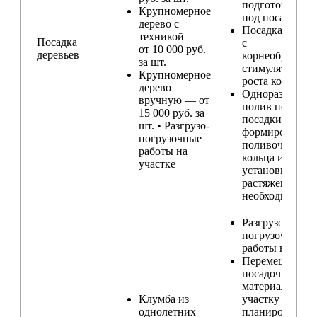
подготовка ям
Крупномерное
под посадку
дерево с
Посадка расте
техникой —
Посадка
с
от 10 000 руб.
деревьев
корнеобразую
за шт.
стимулятором
Крупномерное
роста корней
дерево
Одноразовый
вручную — от
полив после
15 000 руб. за
посадки,
шт. • Разгрузо-
формирование
погрузочные
поливочного
работы на
кольца и
участке
установка
растяжек (при
необходимости
Разгрузо-
погрузочные
работы на учас
Перемещение
посадочного
материала по
Клумба из
участку и
однолетних
планирование