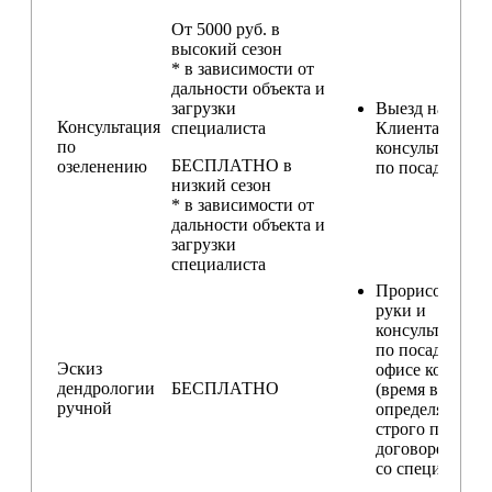
От 5000 руб. в
высокий сезон
* в зависимости от
дальности объекта и
загрузки
Выезд на участ
Консультация
специалиста
Клиента для
по
консультирова
БЕСПЛАТНО в
озеленению
по посадкам
низкий сезон
* в зависимости от
дальности объекта и
загрузки
специалиста
Прорисовка от
руки и
консультирова
по посадкам в
Эскиз
офисе компани
дендрологии
БЕСПЛАТНО
(время встречи
ручной
определяется
строго по
договоренност
со специалисто