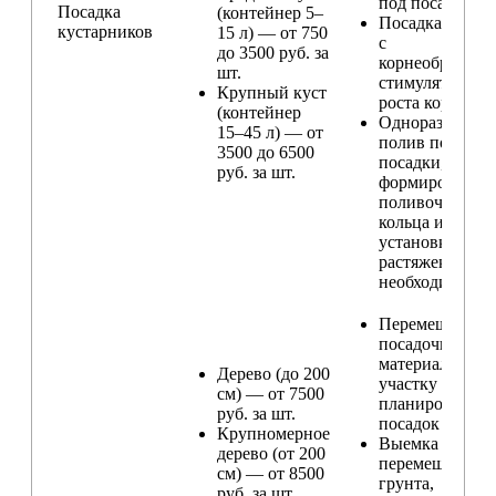
под посадку
Посадка
(контейнер 5–
Посадка расте
кустарников
15 л) — от 750
с
до 3500 руб. за
корнеобразую
шт.
стимулятором
Крупный куст
роста корней
(контейнер
Одноразовый
15–45 л) — от
полив после
3500 до 6500
посадки,
руб. за шт.
формирование
поливочного
кольца и
установка
растяжек (при
необходимости
Перемещение
посадочного
материала по
Дерево (до 200
участку и
см) — от 7500
планирование
руб. за шт.
посадок
Крупномерное
Выемка и
дерево (от 200
перемещение
см) — от 8500
грунта,
руб. за шт.