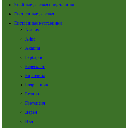
Хвойные деревья и кустарники
Лиственные деревья
Лиственные кустарники
Азалия
Айва
Акация
Барбарис
Бересклет
Бирючина
Боярышник
Бузина
Гортензия
Дёрен
Ива