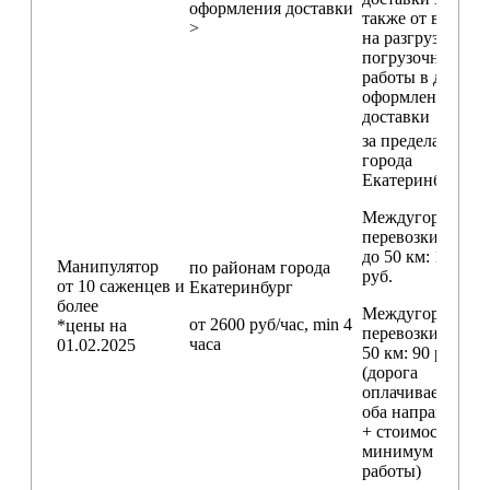
оформления доставки
также от времен
>
на разгрузо-
погрузочные
работы в день
оформления
доставки
за пределами
города
Екатеринбург
Междугородние
перевозки
до 50 км
: 18 000
Манипулятор
по районам
города
руб.
от 10 саженцев и
Екатеринбург
более
Междугородние
от 2600 руб/час, min 4
*цены на
перевозки
свыш
часа
01.02.2025
50 км
: 90 руб./км
(дорога
оплачивается в
оба направления
+ стоимость
минимум 4 часо
работы)