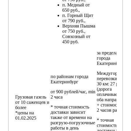
п. Медный от
650 руб.,
п. Горный Щит
от 790 руб.,
Верхняя Пышма
от 750 руб.,
Совхозный от
450 руб.
за пределами
города
Екатеринбург
Междугородние
по районам
города
перевозки
свыш
Екатеринбург
30 км
: 27 руб./км
(дорога
от 900 рублей/час, min
оплачивается в
Грузовая газель
2 часа
оба направления
от 10 саженцев и
+ стоимость min
* точная стоимость
более
2 часов работы)
доставки зависит
*цены на
также от времени на
01.02.2025
* точная
разгрузо-погрузочные
стоимость
работы в день
доставки зависи