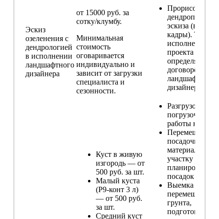
Прорисовка
от 15000 руб. за
дендроплана и
сотку/клумбу.
эскиза (видовы
Эскиз
кадры). Техник
Минимальная
озеленения с
исполнения
стоимость
дендрологией
проекта
оговаривается
в исполнении
определяется п
индивидуально и
ландшафтного
договорённост
зависит от загрузки
дизайнера
ландшафтным
специалиста и
дизайнером
сезонности.
Разгрузо-
погрузочные
работы на учас
Перемещение
посадочного
материала по
Куст в живую
участку и
изгородь — от
планирование
500 руб. за шт.
посадок
Малый куста
Выемка и
(Р9-конт 3 л)
перемещение
— от 500 руб.
грунта,
за шт.
подготовка ям
Средний куст