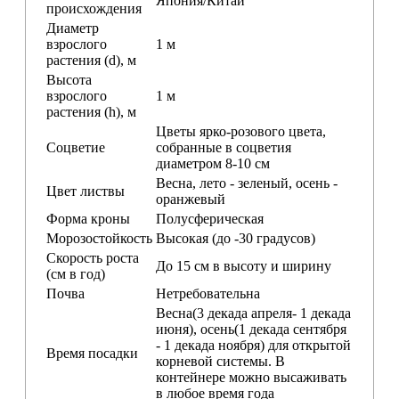
Япония/Китай
происхождения
Диаметр
взрослого
1 м
растения (d), м
Высота
взрослого
1 м
растения (h), м
Цветы ярко-розового цвета,
Соцветие
собранные в соцветия
диаметром 8-10 см
Весна, лето - зеленый, осень -
Цвет листвы
оранжевый
Форма кроны
Полусферическая
Морозостойкость
Высокая (до -30 градусов)
Скорость роста
До 15 см в высоту и ширину
(см в год)
Почва
Нетребовательна
Весна(3 декада апреля- 1 декада
июня), осень(1 декада сентября
- 1 декада ноября) для открытой
Время посадки
корневой системы. В
контейнере можно высаживать
в любое время года