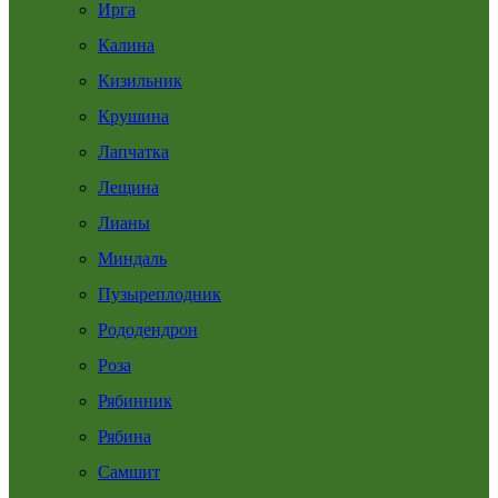
Ирга
Калина
Кизильник
Крушина
Лапчатка
Лещина
Лианы
Миндаль
Пузыреплодник
Рододендрон
Роза
Рябинник
Рябина
Самшит