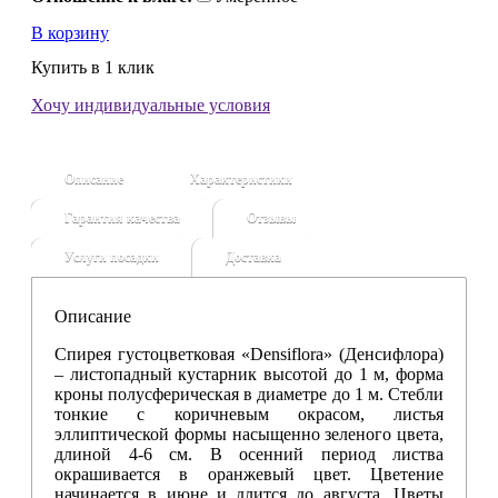
В корзину
Купить в 1 клик
Хочу индивидуальные условия
Описание
Характеристики
Гарантия качества
Отзывы
Услуги посадки
Доставка
Описание
Спирея густоцветковая «Densiflora» (Денсифлора)
– листопадный кустарник высотой до 1 м, форма
кроны полусферическая в диаметре до 1 м. Стебли
тонкие с коричневым окрасом, листья
эллиптической формы насыщенно зеленого цвета,
длиной 4-6 см. В осенний период листва
окрашивается в оранжевый цвет. Цветение
начинается в июне и длится до августа. Цветы