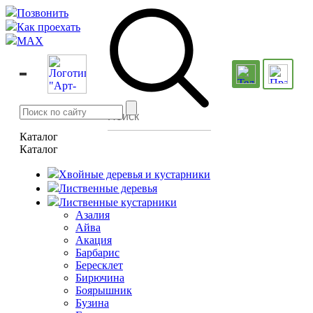
Позвонить
Как проехать
MAX
Каталог
Каталог
Хвойные деревья и кустарники
Лиственные деревья
Лиственные кустарники
Азалия
Айва
Акация
Барбарис
Бересклет
Бирючина
Боярышник
Бузина