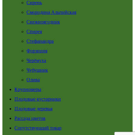
Сирень
Смородина Альпийская
Снежноягодник
Спирея
Стефанандра
Форзиция
Черёмуха
Чубушник
Олива
Крупномеры
Плодовые кустарники
Плодовые деревья
Рассада цветов
Сопутствующий товар