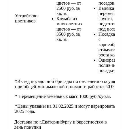
цветов — от
посадок
2500 руб. за
Выемка и
кв. м.
перемещение
Устройство
Клумба из
грунта,
цветников
многолетних
подготовка ям
цветов — от
под посадку
3500 руб. за
Посадка расте
кв. м.
с
корнеобразую
стимулятором
роста корней
Одноразовый
полив после
посадки
*Выезд посадочной бригады по озеленению осуществляе
при общей минимальной стоимости работ от 50 000,00 ру
* Перемещение земельных масс 1000 руб./куб.м.
*Цены указаны на 01.02.2025 и могут варьироваться пос
2025 года.
Доставка по г.Екатеринбургу и окрестностям в
день покупки