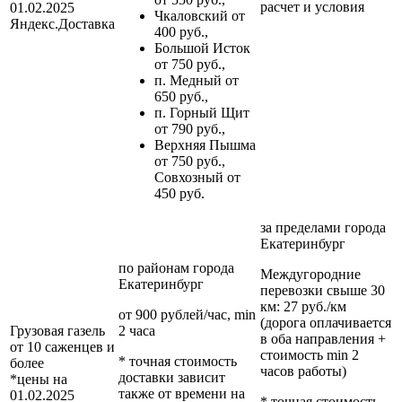
расчет и условия
01.02.2025
Чкаловский от
Яндекс.Доставка
400 руб.,
Большой Исток
от 750 руб.,
п. Медный от
650 руб.,
п. Горный Щит
от 790 руб.,
Верхняя Пышма
от 750 руб.,
Совхозный от
450 руб.
за пределами
города
Екатеринбург
по районам
города
Междугородние
Екатеринбург
перевозки
свыше 30
км
: 27 руб./км
от 900 рублей/час, min
(дорога оплачивается
Грузовая газель
2 часа
в оба направления +
от 10 саженцев и
стоимость min 2
* точная стоимость
более
часов работы)
доставки зависит
*цены на
также от времени на
01.02.2025
* точная стоимость