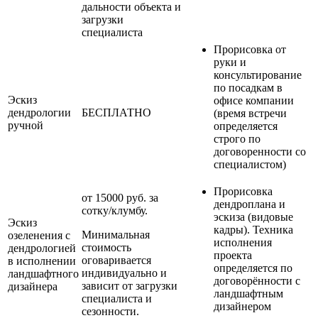
дальности объекта и
загрузки
специалиста
Прорисовка от
руки и
консультирование
по посадкам в
Эскиз
офисе компании
дендрологии
БЕСПЛАТНО
(время встречи
ручной
определяется
строго по
договоренности со
специалистом)
Прорисовка
от 15000 руб. за
дендроплана и
сотку/клумбу.
эскиза (видовые
Эскиз
кадры). Техника
Минимальная
озеленения с
исполнения
стоимость
дендрологией
проекта
оговаривается
в исполнении
определяется по
индивидуально и
ландшафтного
договорённости с
зависит от загрузки
дизайнера
ландшафтным
специалиста и
дизайнером
сезонности.