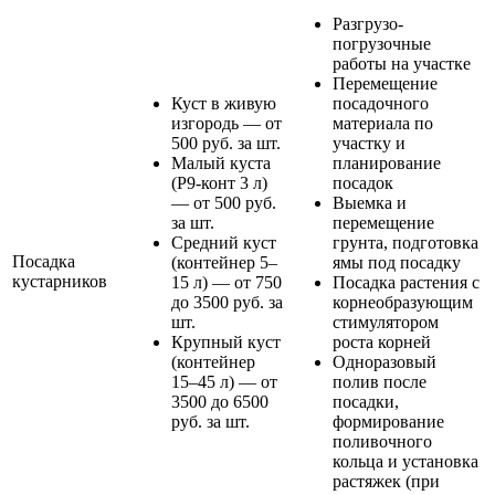
Разгрузо-
погрузочные
работы на участке
Перемещение
Куст в живую
посадочного
изгородь — от
материала по
500 руб. за шт.
участку и
Малый куста
планирование
(Р9-конт 3 л)
посадок
— от 500 руб.
Выемка и
за шт.
перемещение
Средний куст
грунта, подготовка
Посадка
(контейнер 5–
ямы под посадку
кустарников
15 л) — от 750
Посадка растения с
до 3500 руб. за
корнеобразующим
шт.
стимулятором
Крупный куст
роста корней
(контейнер
Одноразовый
15–45 л) — от
полив после
3500 до 6500
посадки,
руб. за шт.
формирование
поливочного
кольца и установка
растяжек (при