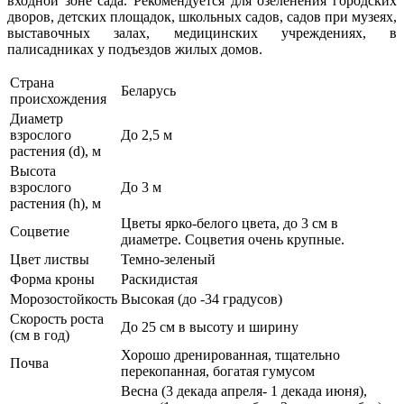
входной зоне сада. Рекомендуется для озеленения городских
дворов, детских площадок, школьных садов, садов при музеях,
выставочных залах, медицинских учреждениях, в
палисадниках у подъездов жилых домов.
Страна
Беларусь
происхождения
Диаметр
взрослого
До 2,5 м
растения (d), м
Высота
взрослого
До 3 м
растения (h), м
Цветы ярко-белого цвета, до 3 см в
Соцветие
диаметре. Соцветия очень крупные.
Цвет листвы
Темно-зеленый
Форма кроны
Раскидистая
Морозостойкость
Высокая (до -34 градусов)
Скорость роста
До 25 см в высоту и ширину
(см в год)
Хорошо дренированная, тщательно
Почва
перекопанная, богатая гумусом
Весна (3 декада апреля- 1 декада июня),