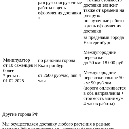
разгрузо-погрузочные
доставки зависит
работы в день
также от времени на
оформления доставки
разгрузо-
>
погрузочные работы
в день оформления
доставки
за пределами
города
Екатеринбург
Междугородние
перевозки
Манипулятор
по районам
города
до 50 км
: 18 000 руб.
от 10 саженцев и
Екатеринбург
более
Междугородние
от 2600 руб/час, min 4
*цены на
перевозки
свыше 50
часа
01.02.2025
км
: 90 руб./км
(дорога оплачивается
в оба направления +
стоимость минимум
4 часов работы)
Другие города РФ
Мы осуществляем доставку любого растения в разные