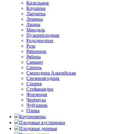
Кизильник
Крушина
Лапчатка
Лещина
Лианы
Миндаль
Пузыреплодник
Рододендрон
Роза
Рябинник
Рябина
Самшит
Сирень
Смородина Альпийская
Снежноягодник
Спирея
Стефанандра
Форзиция
Черёмуха
Чубушник
Олива
Крупномеры
Плодовые кустарники
Плодовые деревья