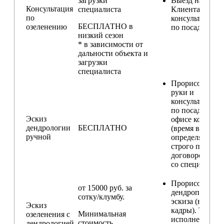
загрузки
Выезд на участ
Консультация
специалиста
Клиента для
по
консультирова
БЕСПЛАТНО в
озеленению
по посадкам
низкий сезон
* в зависимости от
дальности объекта и
загрузки
специалиста
Прорисовка от
руки и
консультирова
по посадкам в
Эскиз
офисе компани
дендрологии
БЕСПЛАТНО
(время встречи
ручной
определяется
строго по
договоренност
со специалисто
Прорисовка
от 15000 руб. за
дендроплана и
сотку/клумбу.
эскиза (видовы
Эскиз
кадры). Техник
Минимальная
озеленения с
исполнения
стоимость
дендрологией