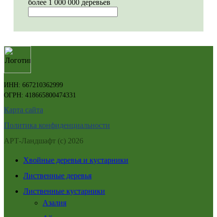
более 1 000 000 деревьев
ИНН: 667210362999
ОГРН: 418665800474331
Карта сайта
Политика конфиденциальности
АРТ-Ландшафт (с) 2026
Хвойные деревья и кустарники
Лиственные деревья
Лиственные кустарники
Азалия