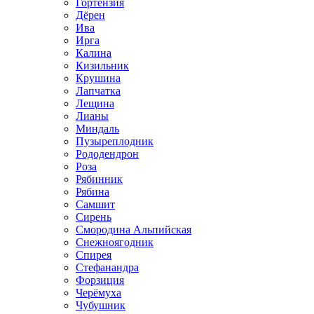
Гортензия
Дёрен
Ива
Ирга
Калина
Кизильник
Крушина
Лапчатка
Лещина
Лианы
Миндаль
Пузыреплодник
Рододендрон
Роза
Рябинник
Рябина
Самшит
Сирень
Смородина Альпийская
Снежноягодник
Спирея
Стефанандра
Форзиция
Черёмуха
Чубушник