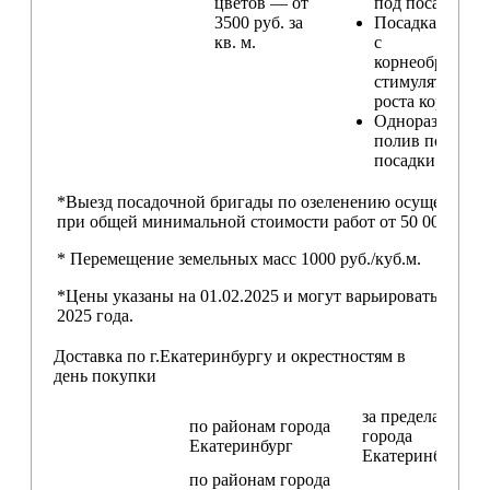
цветов — от
под посадку
3500 руб. за
Посадка расте
кв. м.
с
корнеобразую
стимулятором
роста корней
Одноразовый
полив после
посадки
*Выезд посадочной бригады по озеленению осуществляе
при общей минимальной стоимости работ от 50 000,00 ру
* Перемещение земельных масс 1000 руб./куб.м.
*Цены указаны на 01.02.2025 и могут варьироваться пос
2025 года.
Доставка по г.Екатеринбургу и окрестностям в
день покупки
за пределами
по районам
города
города
Екатеринбург
Екатеринбург
по районам
города