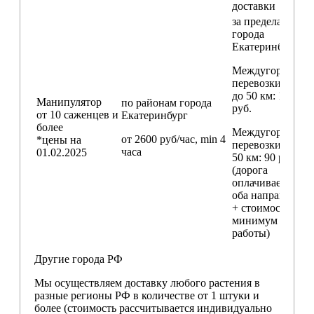
доставки
за пределами
города
Екатеринбург
Междугородние
перевозки
до 50 км
: 18 000
Манипулятор
по районам
города
руб.
от 10 саженцев и
Екатеринбург
более
Междугородние
от 2600 руб/час, min 4
*цены на
перевозки
свыш
часа
01.02.2025
50 км
: 90 руб./км
(дорога
оплачивается в
оба направления
+ стоимость
минимум 4 часо
работы)
Другие города РФ
Мы осуществляем доставку любого растения в
разные регионы РФ в количестве от 1 штуки и
более (стоимость рассчитывается индивидуально