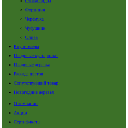
Стефанандра
Форзиция
Черёмуха
Чубушник
Олива
Крупномеры
Плодовые кустарники
Плодовые деревья
Рассада цветов
Сопутствующий товар
Новогодние деревья
О компании
Акции
Сертификаты