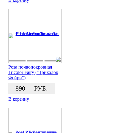
В корзину
Роза почвопокровная
Tricolor Fairy ("Триколор
Фейри")
890
РУБ.
В корзину