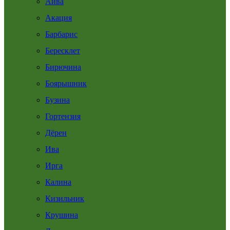
Айва
Акация
Барбарис
Бересклет
Бирючина
Боярышник
Бузина
Гортензия
Дёрен
Ива
Ирга
Калина
Кизильник
Крушина