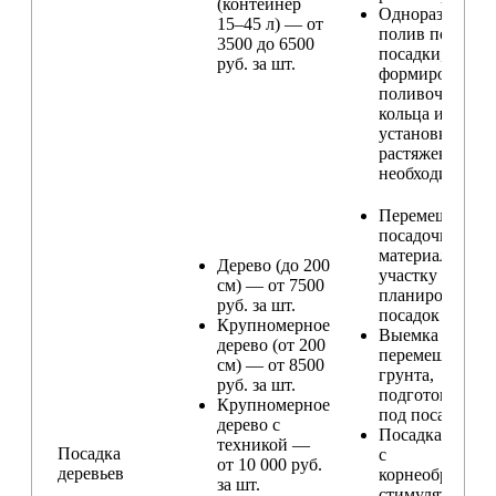
(контейнер
Одноразовый
15–45 л) — от
полив после
3500 до 6500
посадки,
руб. за шт.
формирование
поливочного
кольца и
установка
растяжек (при
необходимости
Перемещение
посадочного
материала по
Дерево (до 200
участку и
см) — от 7500
планирование
руб. за шт.
посадок
Крупномерное
Выемка и
дерево (от 200
перемещение
см) — от 8500
грунта,
руб. за шт.
подготовка ям
Крупномерное
под посадку
дерево с
Посадка расте
техникой —
Посадка
с
от 10 000 руб.
деревьев
корнеобразую
за шт.
стимулятором