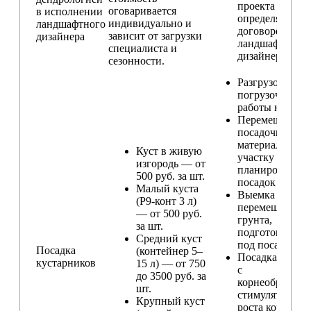
проекта
оговаривается
в исполнении
определяется п
индивидуально и
ландшафтного
договорённост
зависит от загрузки
дизайнера
ландшафтным
специалиста и
дизайнером
сезонности.
Разгрузо-
погрузочные
работы на учас
Перемещение
посадочного
материала по
Куст в живую
участку и
изгородь — от
планирование
500 руб. за шт.
посадок
Малый куста
Выемка и
(Р9-конт 3 л)
перемещение
— от 500 руб.
грунта,
за шт.
подготовка ям
Средний куст
под посадку
Посадка
(контейнер 5–
Посадка расте
кустарников
15 л) — от 750
с
до 3500 руб. за
корнеобразую
шт.
стимулятором
Крупный куст
роста корней