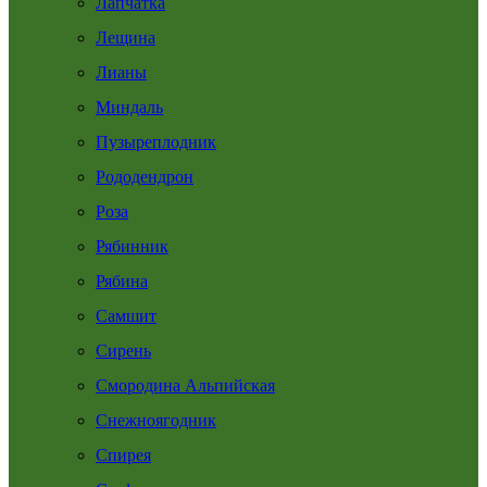
Лапчатка
Лещина
Лианы
Миндаль
Пузыреплодник
Рододендрон
Роза
Рябинник
Рябина
Самшит
Сирень
Смородина Альпийская
Снежноягодник
Спирея