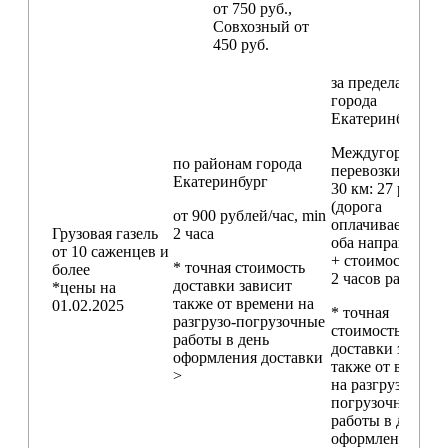
от 750 руб.,
Совхозный от
450 руб.
за пределами
города
Екатеринбург
Междугородние
по районам
города
перевозки
свыш
Екатеринбург
30 км
: 27 руб./км
(дорога
от 900 рублей/час, min
оплачивается в
Грузовая газель
2 часа
оба направления
от 10 саженцев и
+ стоимость min
* точная стоимость
более
2 часов работы)
доставки зависит
*цены на
также от времени на
01.02.2025
* точная
разгрузо-погрузочные
стоимость
работы в день
доставки зависи
оформления доставки
также от времен
>
на разгрузо-
погрузочные
работы в день
оформления