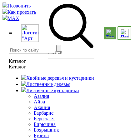
Позвонить
Как проехать
MAX
Каталог
Каталог
Хвойные деревья и кустарники
Лиственные деревья
Лиственные кустарники
Азалия
Айва
Акация
Барбарис
Бересклет
Бирючина
Боярышник
Бузина