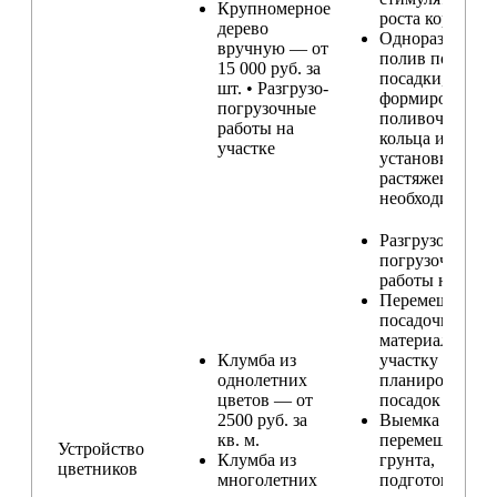
Крупномерное
роста корней
дерево
Одноразовый
вручную — от
полив после
15 000 руб. за
посадки,
шт. • Разгрузо-
формирование
погрузочные
поливочного
работы на
кольца и
участке
установка
растяжек (при
необходимости
Разгрузо-
погрузочные
работы на учас
Перемещение
посадочного
материала по
Клумба из
участку и
однолетних
планирование
цветов — от
посадок
2500 руб. за
Выемка и
кв. м.
перемещение
Устройство
Клумба из
грунта,
цветников
многолетних
подготовка ям