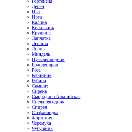
Гортензия
Дёрен
Ива
Ирга
Калина
Кизильник
Крушина
Лапчатка
Лещина
Лианы
Миндаль
Пузыреплодник
Рододендрон
Роза
Рябинник
Рябина
Самшит
Сирень
Смородина Альпийская
Снежноягодник
Спирея
Стефанандра
Форзиция
Черёмуха
Чубушник