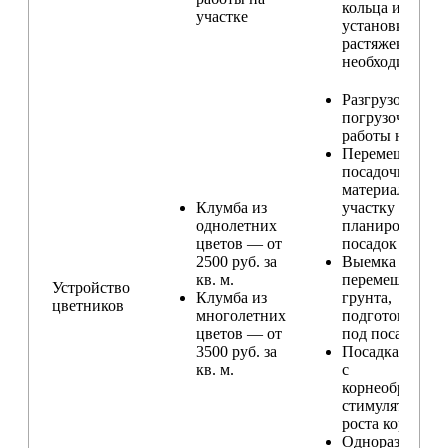
кольца и
участке
установка
растяжек (при
необходимости
Разгрузо-
погрузочные
работы на учас
Перемещение
посадочного
материала по
Клумба из
участку и
однолетних
планирование
цветов — от
посадок
2500 руб. за
Выемка и
кв. м.
перемещение
Устройство
Клумба из
грунта,
цветников
многолетних
подготовка ям
цветов — от
под посадку
3500 руб. за
Посадка расте
кв. м.
с
корнеобразую
стимулятором
роста корней
Одноразовый