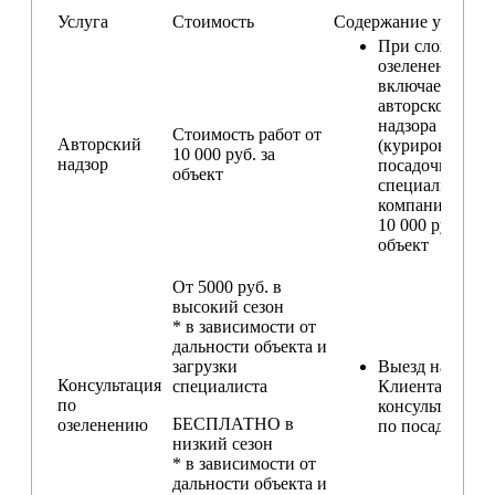
Услуга
Стоимость
Содержание услуги
При сложном
озеленении
включаем услу
авторского
надзора
Стоимость работ от
Авторский
(курирование
10 000 руб. за
надзор
посадочных ра
объект
специалистом
компании) — о
10 000 руб. за
объект
От 5000 руб. в
высокий сезон
* в зависимости от
дальности объекта и
загрузки
Выезд на участ
Консультация
специалиста
Клиента для
по
консультирова
БЕСПЛАТНО в
озеленению
по посадкам
низкий сезон
* в зависимости от
дальности объекта и