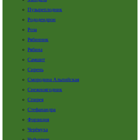
Пузыреплодник
Рододендрон
Роза
Рябинник
Рябина
Самшит
Сирень
Смородина Альпийская
Снежноягодник
Спирея
Стефанандра
Форзиция
Черёмуха
Чубушник