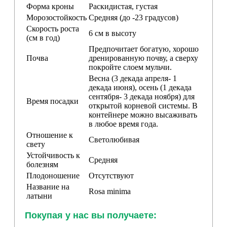
Форма кроны
Раскидистая, густая
Морозостойкость
Средняя (до -23 градусов)
Скорость роста
6 см в высоту
(см в год)
Предпочитает богатую, хорошо
Почва
дренированную
почву
, а сверху
покройте слоем мульчи.
Весна (3 декада апреля- 1
декада июня), осень (1 декада
сентября- 3 декада ноября) для
Время посадки
открытой корневой системы. В
контейнере можно высаживать
в любое время года.
Отношение к
Светолюбивая
свету
Устойчивость к
Средняя
болезням
Плодоношение
Отсутствуют
Название на
Rosa minima
латыни
Покупая у нас вы получаете: