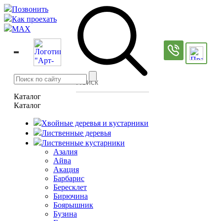
Позвонить
Как проехать
MAX
Каталог
Каталог
Хвойные деревья и кустарники
Лиственные деревья
Лиственные кустарники
Азалия
Айва
Акация
Барбарис
Бересклет
Бирючина
Боярышник
Бузина