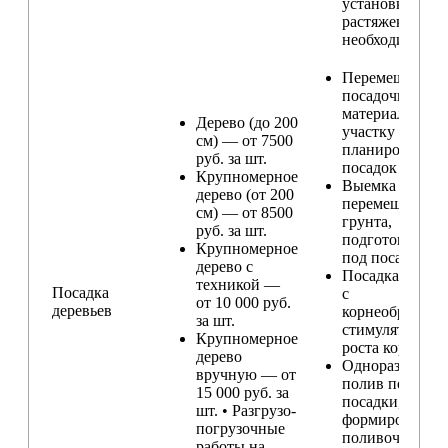
установка
растяжек (при
необходимости
Перемещение
посадочного
материала по
Дерево (до 200
участку и
см) — от 7500
планирование
руб. за шт.
посадок
Крупномерное
Выемка и
дерево (от 200
перемещение
см) — от 8500
грунта,
руб. за шт.
подготовка ям
Крупномерное
под посадку
дерево с
Посадка расте
техникой —
Посадка
с
от 10 000 руб.
деревьев
корнеобразую
за шт.
стимулятором
Крупномерное
роста корней
дерево
Одноразовый
вручную — от
полив после
15 000 руб. за
посадки,
шт. • Разгрузо-
формирование
погрузочные
поливочного
работы на