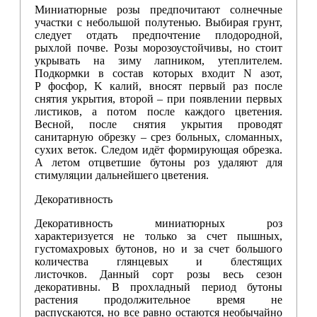
Миниатюрные розы предпочитают солнечные
участки с небольшой полутенью. Выбирая грунт,
следует отдать предпочтение плодородной,
рыхлой почве. Розы морозоустойчивы, но стоит
укрывать на зиму лапником, утеплителем.
Подкормки в состав которых входит N азот,
P фосфор, K калий, вносят первый раз после
снятия укрытия, второй – при появлении первых
листиков, а потом после каждого цветения.
Весной, после снятия укрытия проводят
санитарную обрезку – срез больных, сломанных,
сухих веток. Следом идёт формирующая обрезка.
А летом отцветшие бутоны роз удаляют для
стимуляции дальнейшего цветения.
Декоративность
Декоративность миниатюрных роз
характеризуется не только за счет пышных,
густомахровых бутонов, но и за счет большого
количества глянцевых и блестящих
листочков. Данный сорт розы весь сезон
декоративны. В прохладный период бутоны
растения продолжительное время не
распускаются, но все равно остаются необычайно