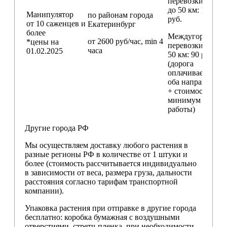
перевозки
до 50 км
: 18 000
Манипулятор
по районам
города
руб.
от 10 саженцев и
Екатеринбург
более
Междугородние
от 2600 руб/час, min 4
*цены на
перевозки
свыш
часа
01.02.2025
50 км
: 90 руб./км
(дорога
оплачивается в
оба направления
+ стоимость
минимум 4 часо
работы)
Другие города РФ
Мы осуществляем доставку любого растения в
разные регионы РФ в количестве от 1 штуки и
более (стоимость рассчитывается индивидуально
в зависимости от веса, размера груза, дальности
расстояния согласно тарифам транспортной
компании).
Упаковка растения при отправке в другие города
бесплатно: коробка бумажная с воздушными
отверстиями, стретч-пленка, при необходимости