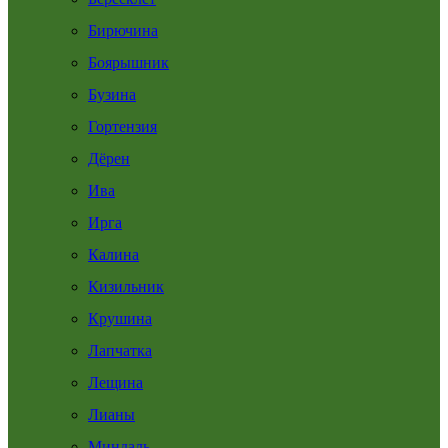
Бирючина
Боярышник
Бузина
Гортензия
Дёрен
Ива
Ирга
Калина
Кизильник
Крушина
Лапчатка
Лещина
Лианы
Миндаль