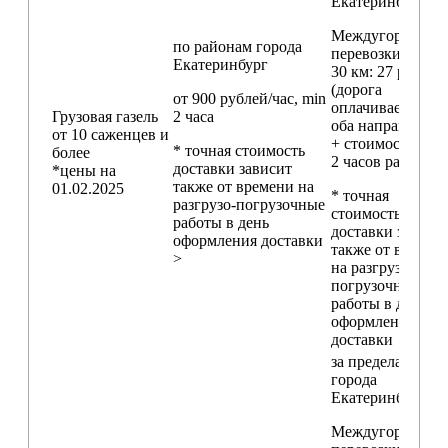
Екатеринбург
Междугородние
по районам
города
перевозки
свыш
Екатеринбург
30 км
: 27 руб./км
(дорога
от 900 рублей/час, min
оплачивается в
Грузовая газель
2 часа
оба направления
от 10 саженцев и
+ стоимость min
* точная стоимость
более
2 часов работы)
доставки зависит
*цены на
также от времени на
01.02.2025
* точная
разгрузо-погрузочные
стоимость
работы в день
доставки зависи
оформления доставки
также от времен
>
на разгрузо-
погрузочные
работы в день
оформления
доставки
за пределами
города
Екатеринбург
Междугородние