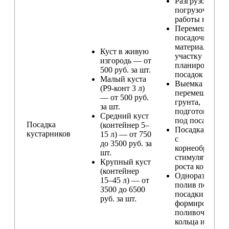
Разгрузо-
погрузочные
работы на учас
Перемещение
посадочного
материала по
Куст в живую
участку и
изгородь — от
планирование
500 руб. за шт.
посадок
Малый куста
Выемка и
(Р9-конт 3 л)
перемещение
— от 500 руб.
грунта,
за шт.
подготовка ям
Средний куст
под посадку
Посадка
(контейнер 5–
Посадка расте
кустарников
15 л) — от 750
с
до 3500 руб. за
корнеобразую
шт.
стимулятором
Крупный куст
роста корней
(контейнер
Одноразовый
15–45 л) — от
полив после
3500 до 6500
посадки,
руб. за шт.
формирование
поливочного
кольца и