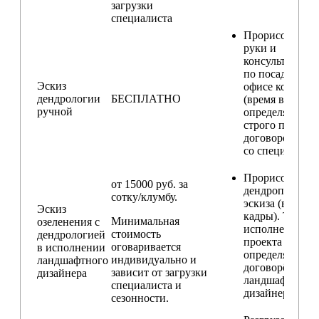
загрузки
специалиста
Прорисовка от
руки и
консультирова
по посадкам в
Эскиз
офисе компани
дендрологии
БЕСПЛАТНО
(время встречи
ручной
определяется
строго по
договоренност
со специалисто
Прорисовка
от 15000 руб. за
дендроплана и
сотку/клумбу.
эскиза (видовы
Эскиз
кадры). Техник
Минимальная
озеленения с
исполнения
стоимость
дендрологией
проекта
оговаривается
в исполнении
определяется п
индивидуально и
ландшафтного
договорённост
зависит от загрузки
дизайнера
ландшафтным
специалиста и
дизайнером
сезонности.