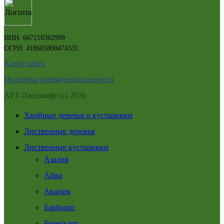
ИНН: 667210362999
ОГРН: 418665800474331
Карта сайта
Политика конфиденциальности
АРТ-Ландшафт (с) 2026
Хвойные деревья и кустарники
Лиственные деревья
Лиственные кустарники
Азалия
Айва
Акация
Барбарис
Бересклет