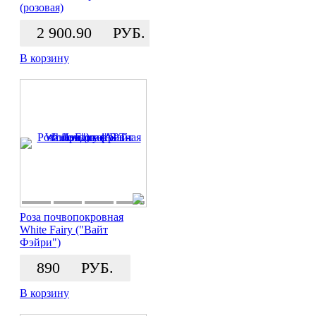
(розовая)
2 900.90
РУБ.
В корзину
Роза почвопокровная
White Fairy ("Вайт
Фэйри")
890
РУБ.
В корзину