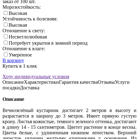
заказ от 100 шт.
Морозостойкость:
Высокая
Устойчивость к болезням:
Высокая
Отношение к свету:
Несветлолюбивая
Потребует укрытия в зимний период
Отношение к влаге:
Умеренное
В корзину
Купить в 1 клик
Хочу индивидуальные условия
Описание
Характеристики
Гарантия качества
Отзывы
Услуги
посадки
Доставка
Описание
Вечнозелёный кустарник достигает 2 метров в высоту и
разрастается в ширину до 3 метров. Имеет прямую густую
крону. Листья кожистые, темного зеленого оттенка, достигают
в длину 14 - 15 сантиметров. Цветет растение в конце весны.
Цветы белые, с удлиненным нижним лепестком. Верхний
лепесток украшен желтыми крапинками у основания. Из