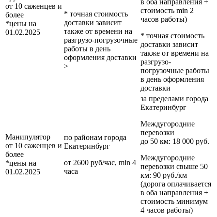
в оба направления +
от 10 саженцев и
стоимость min 2
* точная стоимость
более
часов работы)
доставки зависит
*цены на
также от времени на
01.02.2025
* точная стоимость
разгрузо-погрузочные
доставки зависит
работы в день
также от времени на
оформления доставки
разгрузо-
>
погрузочные работы
в день оформления
доставки
за пределами
города
Екатеринбург
Междугородние
перевозки
Манипулятор
по районам
города
до 50 км
: 18 000 руб.
от 10 саженцев и
Екатеринбург
более
Междугородние
от 2600 руб/час, min 4
*цены на
перевозки
свыше 50
часа
01.02.2025
км
: 90 руб./км
(дорога оплачивается
в оба направления +
стоимость минимум
4 часов работы)