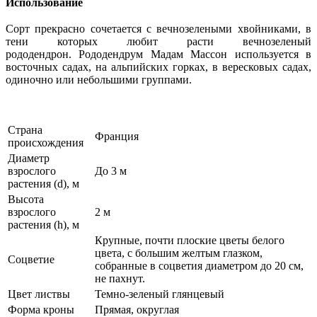
Использование
Сорт прекрасно сочетается с вечнозелеными хвойниками, в
тени которых любит расти вечнозеленый
рододендрон. Рододендрум Мадам Массон используется в
восточных садах, на альпийских горках, в вересковых садах,
одиночно или небольшими группами.
Страна
Франция
происхождения
Диаметр
взрослого
До 3 м
растения (d), м
Высота
взрослого
2 м
растения (h), м
Крупные, почти плоские цветы белого
цвета, с большим желтым глазком,
Соцветие
собранные в соцветия диаметром до 20 см,
не пахнут.
Цвет листвы
Темно-зеленый глянцевый
Форма кроны
Прямая, округлая