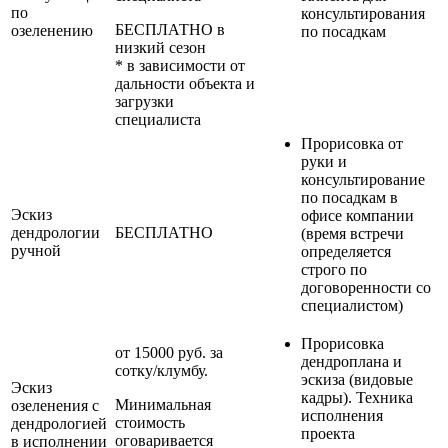
по
консультирования
БЕСПЛАТНО в
озеленению
по посадкам
низкий сезон
* в зависимости от
дальности объекта и
загрузки
специалиста
Прорисовка от
руки и
консультирование
по посадкам в
Эскиз
офисе компании
дендрологии
БЕСПЛАТНО
(время встречи
ручной
определяется
строго по
договоренности со
специалистом)
Прорисовка
от 15000 руб. за
дендроплана и
сотку/клумбу.
эскиза (видовые
Эскиз
кадры). Техника
Минимальная
озеленения с
исполнения
стоимость
дендрологией
проекта
оговаривается
в исполнении