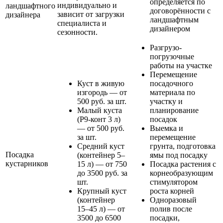
определяется по
индивидуально и
ландшафтного
договорённости с
зависит от загрузки
дизайнера
ландшафтным
специалиста и
дизайнером
сезонности.
Разгрузо-
погрузочные
работы на участке
Перемещение
Куст в живую
посадочного
изгородь — от
материала по
500 руб. за шт.
участку и
Малый куста
планирование
(Р9-конт 3 л)
посадок
— от 500 руб.
Выемка и
за шт.
перемещение
Средний куст
грунта, подготовка
Посадка
(контейнер 5–
ямы под посадку
кустарников
15 л) — от 750
Посадка растения с
до 3500 руб. за
корнеобразующим
шт.
стимулятором
Крупный куст
роста корней
(контейнер
Одноразовый
15–45 л) — от
полив после
3500 до 6500
посадки,