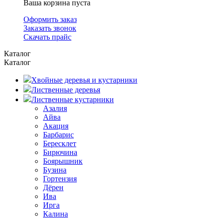
Ваша корзина пуста
Оформить заказ
Заказать звонок
Скачать прайс
Каталог
Каталог
Хвойные деревья и кустарники
Лиственные деревья
Лиственные кустарники
Азалия
Айва
Акация
Барбарис
Бересклет
Бирючина
Боярышник
Бузина
Гортензия
Дёрен
Ива
Ирга
Калина