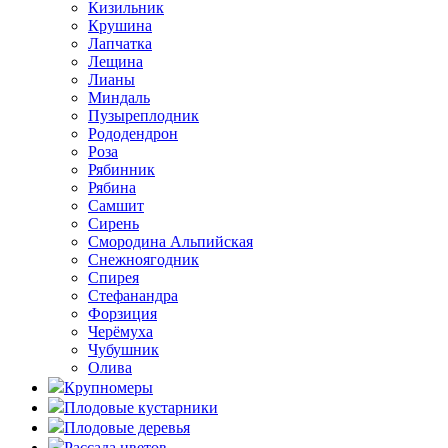
Кизильник
Крушина
Лапчатка
Лещина
Лианы
Миндаль
Пузыреплодник
Рододендрон
Роза
Рябинник
Рябина
Самшит
Сирень
Смородина Альпийская
Снежноягодник
Спирея
Стефанандра
Форзиция
Черёмуха
Чубушник
Олива
Крупномеры
Плодовые кустарники
Плодовые деревья
Рассада цветов