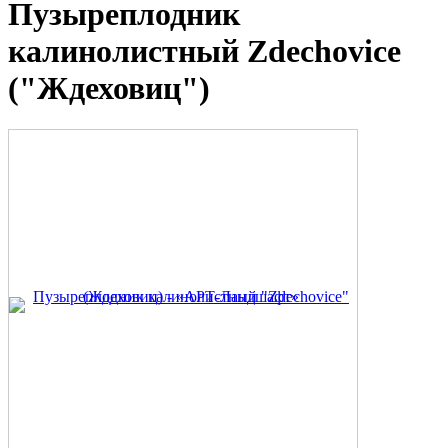
Пузыреплодник
калинолистный Zdechovice
("Ждеховиц")