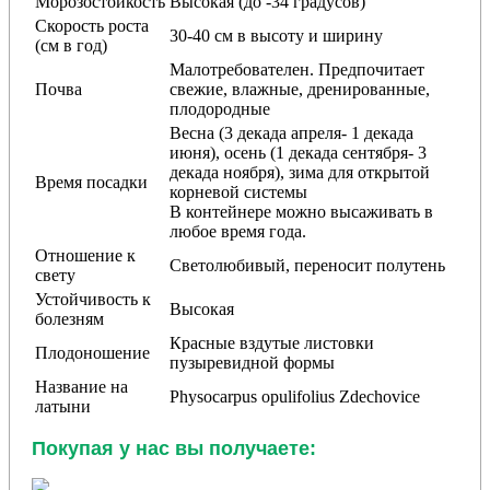
Морозостойкость
Высокая (до -34 градусов)
Скорость роста
30-40 см в высоту и ширину
(см в год)
Малотребователен. Предпочитает
Почва
свежие, влажные, дренированные,
плодородные
Весна (3 декада апреля- 1 декада
июня), осень (1 декада сентября- 3
декада ноября), зима для открытой
Время посадки
корневой системы
В контейнере можно высаживать в
любое время года.
Отношение к
Светолюбивый, переносит полутень
свету
Устойчивость к
Высокая
болезням
Красные вздутые листовки
Плодоношение
пузыревидной формы
Название на
Physocarpus opulifolius Zdechovice
латыни
Покупая у нас вы получаете: