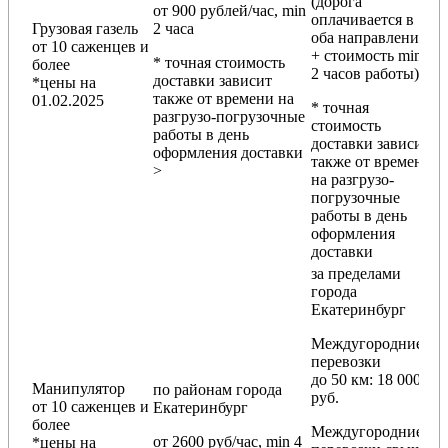
(дорога
от 900 рублей/час, min
оплачивается в
Грузовая газель
2 часа
оба направления
от 10 саженцев и
+ стоимость min
* точная стоимость
более
2 часов работы)
доставки зависит
*цены на
также от времени на
01.02.2025
* точная
разгрузо-погрузочные
стоимость
работы в день
доставки зависит
оформления доставки
также от времени
>
на разгрузо-
погрузочные
работы в день
оформления
доставки
за пределами
города
Екатеринбург
Междугородние
перевозки
до 50 км
: 18 000
Манипулятор
по районам
города
руб.
от 10 саженцев и
Екатеринбург
более
Междугородние
от 2600 руб/час, min 4
*цены на