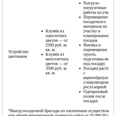
Разгрузо-
погрузочные
работы на участке
Перемещение
посадочного
материала по
Клумба из
участку и
однолетних
планирование
цветов — от
посадок
2500 руб. за
Выемка и
кв. м.
перемещение
Устройство
Клумба из
грунта,
цветников
многолетних
подготовка ямы
цветов — от
под посадку
3500 руб. за
Посадка растений
кв. м.
с
корнеобразующи
стимулятором
роста корней
Одноразовый
полив после
посадки
*Выезд посадочной бригады по озеленению осуществляется
при общей минимальной стоимости работ от 50 000,00 руб.