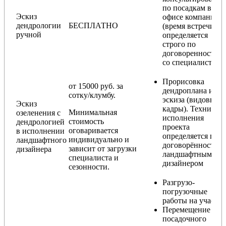
по посадкам в
Эскиз
офисе компании
дендрологии
БЕСПЛАТНО
(время встречи
ручной
определяется
строго по
договоренности
со специалистом)
Прорисовка
от 15000 руб. за
дендроплана и
сотку/клумбу.
эскиза (видовые
Эскиз
кадры). Техника
Минимальная
озеленения с
исполнения
стоимость
дендрологией
проекта
оговаривается
в исполнении
определяется по
индивидуально и
ландшафтного
договорённости с
зависит от загрузки
дизайнера
ландшафтным
специалиста и
дизайнером
сезонности.
Разгрузо-
погрузочные
работы на участке
Перемещение
посадочного