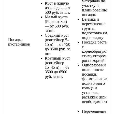
материала по
Куст в живую
участку и
изгородь — от
планирование
500 руб. за шт.
посадок
Малый куста
Выемка и
(Р9-конт 3 л)
перемещение
— от 500 руб.
грунта,
за шт.
подготовка ямы
Средний куст
под посадку
Посадка
(контейнер 5–
Посадка растения
кустарников
15 л) — от 750
с
до 3500 руб. за
корнеобразующи
шт.
стимулятором
Крупный куст
роста корней
(контейнер
Одноразовый
15–45 л) — от
полив после
3500 до 6500
посадки,
руб. за шт.
формирование
поливочного
кольца и
установка
растяжек (при
необходимости)
Перемещение