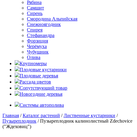
Рябина
Самшит
Сирень
Смородина Альпийская
Снежноягодник
Спирея
Стефанандра
Форзиция
Черёмуха
Чубушник
Олива
Крупномеры
Плодовые кустарники
Плодовые деревья
Рассада цветов
Сопутствующий товар
Новогодние деревья
Системы автополива
Главная
/
Каталог растений
/
Лиственные кустарники
/
Пузыреплодник
/ Пузыреплодник калинолистный Zdechovice
("Ждеховиц")