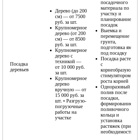
посадочного
материала по
Дерево (до 200
участку и
см) — от 7500
планирование
руб. за шт.
посадок
Крупномерное
Выемка и
дерево (от 200
перемещение
см) — от 8500
грунта,
руб. за шт.
подготовка ямы
Крупномерное
под посадку
дерево с
Посадка растения
техникой —
Посадка
с
от 10 000 руб.
деревьев
корнеобразующи
за шт.
стимулятором
Крупномерное
роста корней
дерево
Одноразовый
вручную — от
полив после
15 000 руб. за
посадки,
шт. • Разгрузо-
формирование
погрузочные
поливочного
работы на
кольца и
участке
установка
растяжек (при
необходимости)