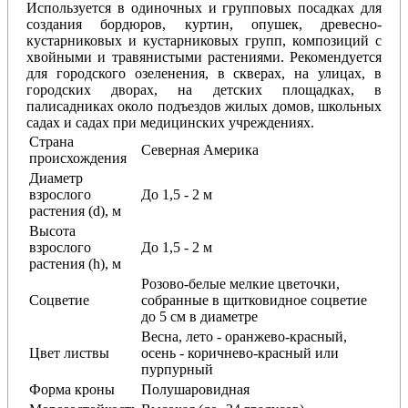
Используется в одиночных и групповых посадках для
создания бордюров, куртин, опушек, древесно-
кустарниковых и кустарниковых групп, композиций с
хвойными и травянистыми растениями. Рекомендуется
для городского озеленения, в скверах, на улицах, в
городских дворах, на детских площадках, в
палисадниках около подъездов жилых домов, школьных
садах и садах при медицинских учреждениях.
Страна
Северная Америка
происхождения
Диаметр
взрослого
До 1,5 - 2 м
растения (d), м
Высота
взрослого
До 1,5 - 2 м
растения (h), м
Розово-белые мелкие цветочки,
Соцветие
собранные в щитковидное соцветие
до 5 см в диаметре
Весна, лето - оранжево-красный,
Цвет листвы
осень - коричнево-красный или
пурпурный
Форма кроны
Полушаровидная