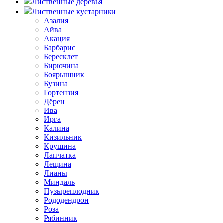
Лиственные деревья
Лиственные кустарники
Азалия
Айва
Акация
Барбарис
Бересклет
Бирючина
Боярышник
Бузина
Гортензия
Дёрен
Ива
Ирга
Калина
Кизильник
Крушина
Лапчатка
Лещина
Лианы
Миндаль
Пузыреплодник
Рододендрон
Роза
Рябинник