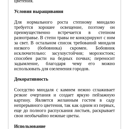
цветения.
Условия выращивания
Для нормального роста степному миндалю
требуется хорошее освещение, поэтому он
преимущественно встречается в степном
разнотравье. В степи травы не конкурируют с ним
за свет. В остальном список требований миндаля
низкого (бобовника) скромен. Бобовник
исключительно: засухоустойчив; морозостоек;
способен расти на бедных почвах; переносит
задымление, благодаря чему его можно
использовать для озеленения городов.
Декоративность
Соседство миндаля с камнем нежно сглаживает
резкие очертания и создает яркую пейзажную
картину. Является желанным гостем в саду
непрерывного цветения, так как одним из первых,
еще до полного распускания листьев, раскрывает
свои необычайно нежные цветы.
Использование