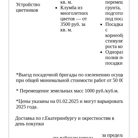
кв. м.
перемещение
Устройство
Клумба из
грунта,
цветников
многолетних
подготовка ям
цветов — от
под посадку
3500 руб. за
Посадка расте
кв. м.
с
корнеобразую
стимулятором
роста корней
Одноразовый
полив после
посадки
*Выезд посадочной бригады по озеленению осуществляе
при общей минимальной стоимости работ от 50 000,00 ру
* Перемещение земельных масс 1000 руб./куб.м.
*Цены указаны на 01.02.2025 и могут варьироваться пос
2025 года.
Доставка по г.Екатеринбургу и окрестностям в
день покупки
за пределами
по районам
города