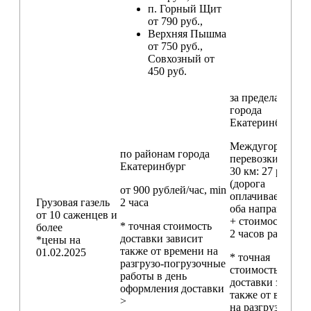
п. Горный Щит
от 790 руб.,
Верхняя Пышма
от 750 руб.,
Совхозный от
450 руб.
за пределами
города
Екатеринбург
Междугородние
по районам
города
перевозки
свыш
Екатеринбург
30 км
: 27 руб./км
(дорога
от 900 рублей/час, min
оплачивается в
Грузовая газель
2 часа
оба направления
от 10 саженцев и
+ стоимость min
* точная стоимость
более
2 часов работы)
доставки зависит
*цены на
также от времени на
01.02.2025
* точная
разгрузо-погрузочные
стоимость
работы в день
доставки зависи
оформления доставки
также от времен
>
на разгрузо-