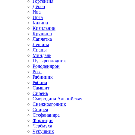
Гортензия
Дёрен
Ива
Ирга
Калина
Кизильник
Крушина
Лапчатка
Лещина
Лианы
Миндаль
Пузыреплодник
Рододендрон
Роза
Рябинник
Рябина
Самшит
Сирень
Смородина Альпийская
Снежноягодник
Спирея
Стефанандра
Форзиция
Черёмуха
Чубушник