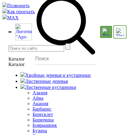
Позвонить
Как проехать
MAX
Каталог
Каталог
Хвойные деревья и кустарники
Лиственные деревья
Лиственные кустарники
Азалия
Айва
Акация
Барбарис
Бересклет
Бирючина
Боярышник
Бузина