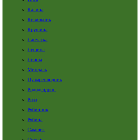
Калина
Кизильник
Крушина
Лапчатка
Лещина
Лианы
Миндаль
Пузыреплодник
Рододендрон
Роза
Рябинник
Рябина
Самшит
Сирень