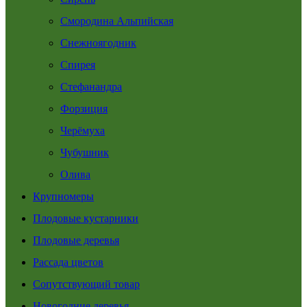
Смородина Альпийская
Снежноягодник
Спирея
Стефанандра
Форзиция
Черёмуха
Чубушник
Олива
Крупномеры
Плодовые кустарники
Плодовые деревья
Рассада цветов
Сопутствующий товар
Новогодние деревья