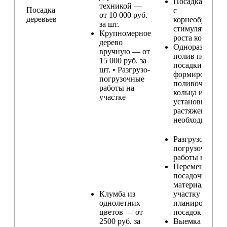
Посадка расте
техникой —
Посадка
с
от 10 000 руб.
деревьев
корнеобразую
за шт.
стимулятором
Крупномерное
роста корней
дерево
Одноразовый
вручную — от
полив после
15 000 руб. за
посадки,
шт. • Разгрузо-
формирование
погрузочные
поливочного
работы на
кольца и
участке
установка
растяжек (при
необходимости
Разгрузо-
погрузочные
работы на учас
Перемещение
посадочного
материала по
Клумба из
участку и
однолетних
планирование
цветов — от
посадок
2500 руб. за
Выемка и