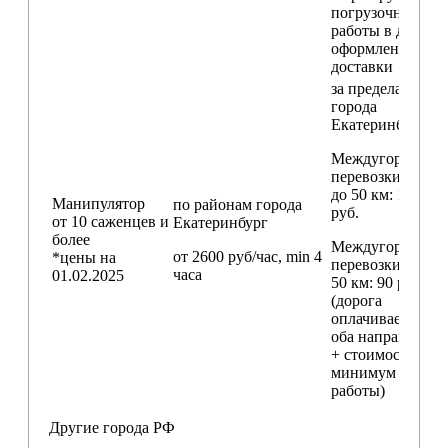
погрузочные
работы в день
оформления
доставки
за пределами
города
Екатеринбург
Междугородние
перевозки
до 50 км
: 18 000
Манипулятор
по районам
города
руб.
от 10 саженцев и
Екатеринбург
более
Междугородние
от 2600 руб/час, min 4
*цены на
перевозки
свыш
часа
01.02.2025
50 км
: 90 руб./км
(дорога
оплачивается в
оба направления
+ стоимость
минимум 4 часо
работы)
Другие города РФ