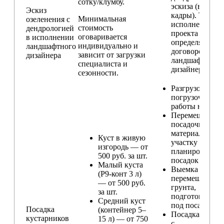
сотку/клумбу.
эскиза (видовы
Эскиз
кадры). Техник
Минимальная
озеленения с
исполнения
стоимость
дендрологией
проекта
оговаривается
в исполнении
определяется п
индивидуально и
ландшафтного
договорённост
зависит от загрузки
дизайнера
ландшафтным
специалиста и
дизайнером
сезонности.
Разгрузо-
погрузочные
работы на учас
Перемещение
посадочного
материала по
Куст в живую
участку и
изгородь — от
планирование
500 руб. за шт.
посадок
Малый куста
Выемка и
(Р9-конт 3 л)
перемещение
— от 500 руб.
грунта,
за шт.
подготовка ям
Средний куст
под посадку
Посадка
(контейнер 5–
Посадка расте
кустарников
15 л) — от 750
с