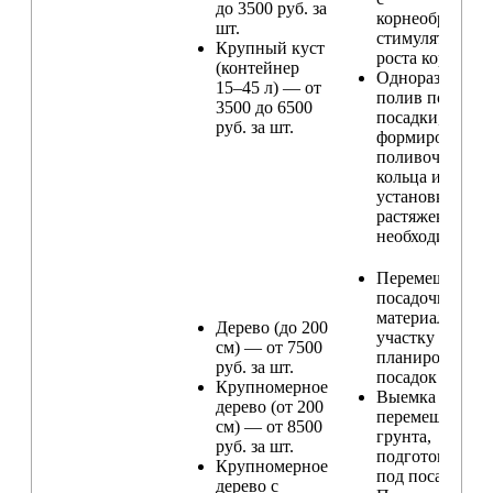
до 3500 руб. за
корнеобразую
шт.
стимулятором
Крупный куст
роста корней
(контейнер
Одноразовый
15–45 л) — от
полив после
3500 до 6500
посадки,
руб. за шт.
формирование
поливочного
кольца и
установка
растяжек (при
необходимости
Перемещение
посадочного
материала по
Дерево (до 200
участку и
см) — от 7500
планирование
руб. за шт.
посадок
Крупномерное
Выемка и
дерево (от 200
перемещение
см) — от 8500
грунта,
руб. за шт.
подготовка ям
Крупномерное
под посадку
дерево с