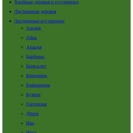
Хвойные деревья и кустарники
Лиственные деревья
Лиственные кустарники
Азалия
Айва
Акация
Барбарис
Бересклет
Бирючина
Боярышник
Бузина
Гортензия
Дёрен
Ива
Ирга