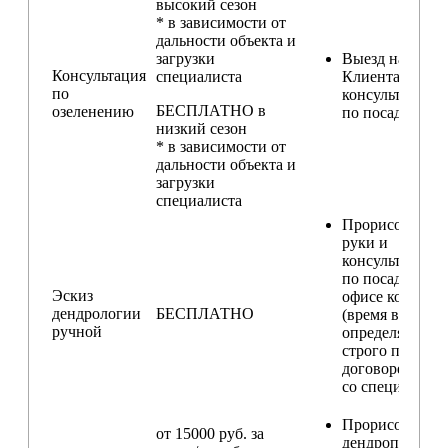
высокий сезон
* в зависимости от
дальности объекта и
загрузки
Выезд на участ
Консультация
специалиста
Клиента для
по
консультирова
БЕСПЛАТНО в
озеленению
по посадкам
низкий сезон
* в зависимости от
дальности объекта и
загрузки
специалиста
Прорисовка от
руки и
консультирова
по посадкам в
Эскиз
офисе компани
дендрологии
БЕСПЛАТНО
(время встречи
ручной
определяется
строго по
договоренност
со специалисто
Прорисовка
от 15000 руб. за
дендроплана и