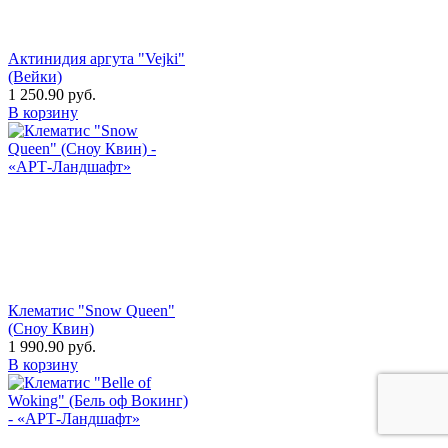
Актинидия аргута "Vejki"
(Вейки)
1 250.90
руб.
В корзину
Клематис "Snow Queen"
(Сноу Квин)
1 990.90
руб.
В корзину