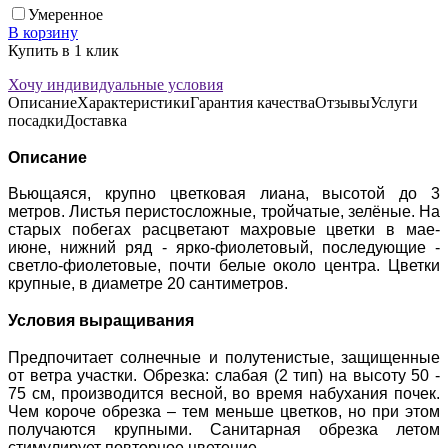
Умеренное
В корзину
Купить в 1 клик
Хочу индивидуальные условия
Описание
Характеристики
Гарантия качества
Отзывы
Услуги
посадки
Доставка
Описание
Вьющаяся, крупно цветковая лиана, высотой до 3
метров. Листья перистосложные, тройчатые, зелёные. На
старых побегах расцветают махровые цветки в мае-
июне, нижний ряд - ярко-фиолетовый, последующие -
светло-фиолетовые, почти белые около центра. Цветки
крупные, в диаметре 20 сантиметров.
Условия выращивания
Предпочитает солнечные и полутенистые, защищенные
от ветра участки. Обрезка: слабая (2 тип) на высоту 50 -
75 см, производится весной, во время набухания почек.
Чем короче обрезка – тем меньше цветков, но при этом
получаются крупными. Санитарная обрезка летом
стимулирует повторное цветение.