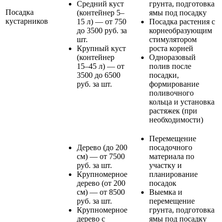
Средний куст
грунта, подготовка
Посадка
(контейнер 5–
ямы под посадку
кустарников
15 л) — от 750
Посадка растения с
до 3500 руб. за
корнеобразующим
шт.
стимулятором
Крупный куст
роста корней
(контейнер
Одноразовый
15–45 л) — от
полив после
3500 до 6500
посадки,
руб. за шт.
формирование
поливочного
кольца и установка
растяжек (при
необходимости)
Перемещение
Дерево (до 200
посадочного
см) — от 7500
материала по
руб. за шт.
участку и
Крупномерное
планирование
дерево (от 200
посадок
см) — от 8500
Выемка и
руб. за шт.
перемещение
Крупномерное
грунта, подготовка
дерево с
ямы под посадку