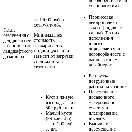
договоренности со
специалистом)
Прорисовка
от 15000 руб. за
дендроплана и
сотку/клумбу.
эскиза (видовые
Эскиз
кадры). Техника
Минимальная
озеленения с
исполнения
стоимость
дендрологией
проекта
оговаривается
в исполнении
определяется по
индивидуально и
ландшафтного
договорённости с
зависит от загрузки
дизайнера
ландшафтным
специалиста и
дизайнером
сезонности.
Разгрузо-
погрузочные
работы на участке
Перемещение
Куст в живую
посадочного
изгородь — от
материала по
500 руб. за шт.
участку и
Малый куста
планирование
(Р9-конт 3 л)
посадок
— от 500 руб.
Выемка и
за шт.
перемещение