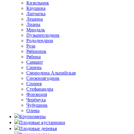
Кизильник
Крушина
Лапчатка
Лещина
Лианы
Миндаль
Пузыреплодник
Рододендрон
Роза
Рябинник
Рябина
Самшит
Сирень
Смородина Альпийская
Снежноягодник
Спирея
Стефанандра
Форзиция
Черёмуха
Чубушник
Олива
Крупномеры
Плодовые кустарники
Плодовые деревья