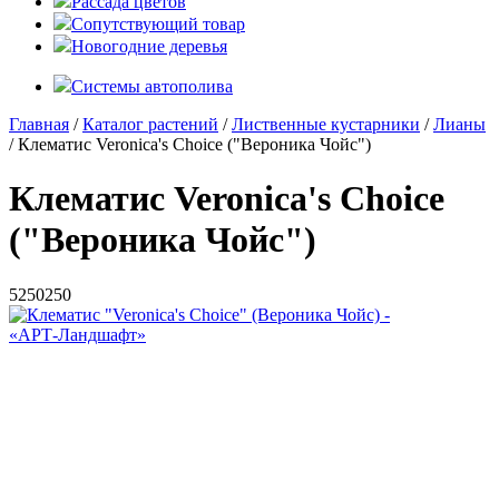
Рассада цветов
Сопутствующий товар
Новогодние деревья
Системы автополива
Главная
/
Каталог растений
/
Лиственные кустарники
/
Лианы
/ Клематис Veronica's Choice ("Вероника Чойс")
Клематис Veronica's Choice
("Вероника Чойс")
5
250
250