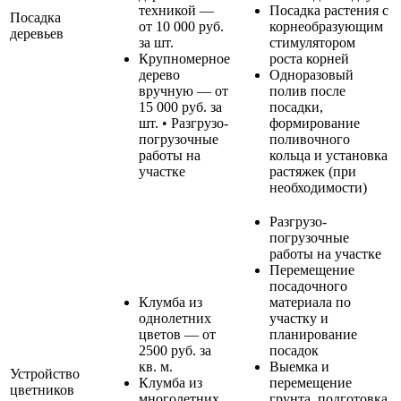
техникой —
Посадка растения с
Посадка
от 10 000 руб.
корнеобразующим
деревьев
за шт.
стимулятором
Крупномерное
роста корней
дерево
Одноразовый
вручную — от
полив после
15 000 руб. за
посадки,
шт. • Разгрузо-
формирование
погрузочные
поливочного
работы на
кольца и установка
участке
растяжек (при
необходимости)
Разгрузо-
погрузочные
работы на участке
Перемещение
посадочного
Клумба из
материала по
однолетних
участку и
цветов — от
планирование
2500 руб. за
посадок
кв. м.
Выемка и
Устройство
Клумба из
перемещение
цветников
многолетних
грунта, подготовка