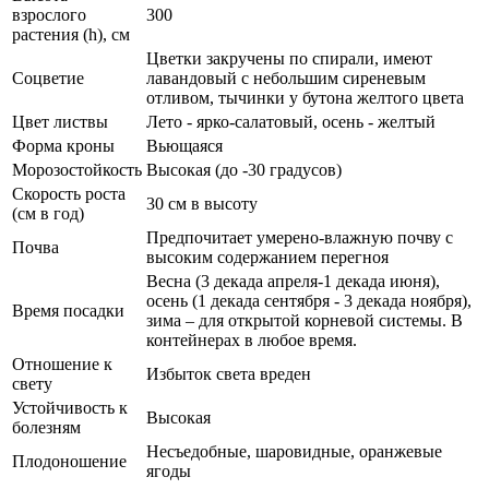
взрослого
300
растения (h), см
Цветки закручены по спирали, имеют
Соцветие
лавандовый с небольшим сиреневым
отливом, тычинки у бутона желтого цвета
Цвет листвы
Лето - ярко-салатовый, осень - желтый
Форма кроны
Вьющаяся
Морозостойкость
Высокая (до -30 градусов)
Скорость роста
30 см в высоту
(см в год)
Предпочитает умерено-влажную почву с
Почва
высоким содержанием перегноя
Весна (3 декада апреля-1 декада июня),
осень (1 декада сентября - 3 декада ноября),
Время посадки
зима – для открытой корневой системы. В
контейнерах в любое время.
Отношение к
Избыток света вреден
свету
Устойчивость к
Высокая
болезням
Несъедобные, шаровидные, оранжевые
Плодоношение
ягоды