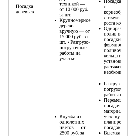
Посадка расте
техникой —
Посадка
с
от 10 000 руб.
деревьев
корнеобразую
за шт.
стимулятором
Крупномерное
роста корней
дерево
Одноразовый
вручную — от
полив после
15 000 руб. за
посадки,
шт. • Разгрузо-
формирование
погрузочные
поливочного
работы на
кольца и
участке
установка
растяжек (при
необходимости
Разгрузо-
погрузочные
работы на учас
Перемещение
посадочного
материала по
Клумба из
участку и
однолетних
планирование
цветов — от
посадок
2500 руб. за
Выемка и