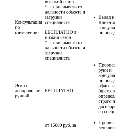
высокий сезон
* в зависимости от
дальности объекта и
загрузки
Выезд на участ
Консультация
специалиста
Клиента для
по
консультирова
БЕСПЛАТНО в
озеленению
по посадкам
низкий сезон
* в зависимости от
дальности объекта и
загрузки
специалиста
Прорисовка от
руки и
консультирова
по посадкам в
Эскиз
офисе компани
дендрологии
БЕСПЛАТНО
(время встречи
ручной
определяется
строго по
договоренност
со специалисто
Прорисовка
от 15000 руб. за
дендроплана и