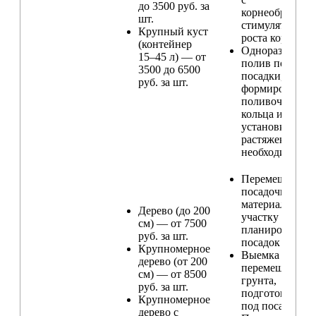
до 3500 руб. за
корнеобразую
шт.
стимулятором
Крупный куст
роста корней
(контейнер
Одноразовый
15–45 л) — от
полив после
3500 до 6500
посадки,
руб. за шт.
формирование
поливочного
кольца и
установка
растяжек (при
необходимости
Перемещение
посадочного
материала по
Дерево (до 200
участку и
см) — от 7500
планирование
руб. за шт.
посадок
Крупномерное
Выемка и
дерево (от 200
перемещение
см) — от 8500
грунта,
руб. за шт.
подготовка ям
Крупномерное
под посадку
дерево с