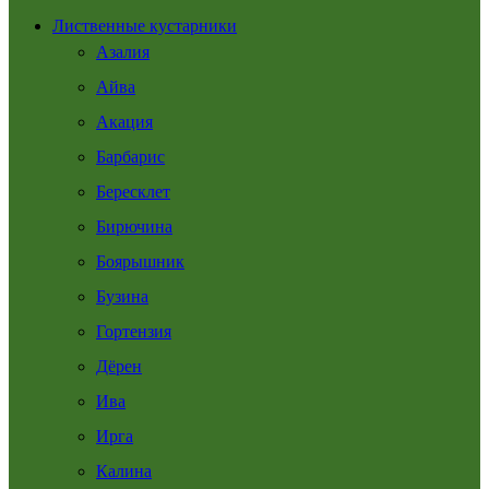
Лиственные кустарники
Азалия
Айва
Акация
Барбарис
Бересклет
Бирючина
Боярышник
Бузина
Гортензия
Дёрен
Ива
Ирга
Калина