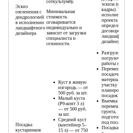
сотку/клумбу.
эскиза (видовы
Эскиз
кадры). Техник
Минимальная
озеленения с
исполнения
стоимость
дендрологией
проекта
оговаривается
в исполнении
определяется п
индивидуально и
ландшафтного
договорённост
зависит от загрузки
дизайнера
ландшафтным
специалиста и
дизайнером
сезонности.
Разгрузо-
погрузочные
работы на учас
Перемещение
посадочного
материала по
Куст в живую
участку и
изгородь — от
планирование
500 руб. за шт.
посадок
Малый куста
Выемка и
(Р9-конт 3 л)
перемещение
— от 500 руб.
грунта,
за шт.
подготовка ям
Средний куст
под посадку
Посадка
(контейнер 5–
Посадка расте
кустарников
15 л) — от 750
с