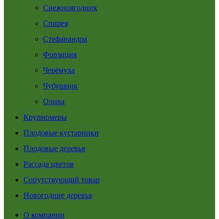
Снежноягодник
Спирея
Стефанандра
Форзиция
Черёмуха
Чубушник
Олива
Крупномеры
Плодовые кустарники
Плодовые деревья
Рассада цветов
Сопутствующий товар
Новогодние деревья
О компании