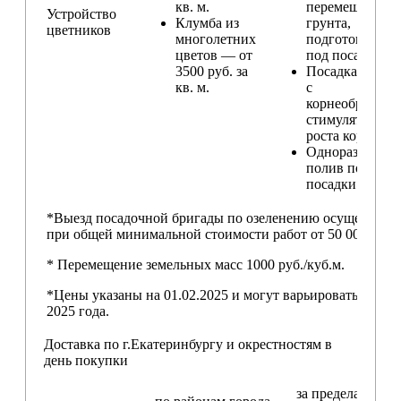
кв. м.
перемещение
Устройство
Клумба из
грунта,
цветников
многолетних
подготовка ям
цветов — от
под посадку
3500 руб. за
Посадка расте
кв. м.
с
корнеобразую
стимулятором
роста корней
Одноразовый
полив после
посадки
*Выезд посадочной бригады по озеленению осуществляе
при общей минимальной стоимости работ от 50 000,00 ру
* Перемещение земельных масс 1000 руб./куб.м.
*Цены указаны на 01.02.2025 и могут варьироваться пос
2025 года.
Доставка по г.Екатеринбургу и окрестностям в
день покупки
за пределами