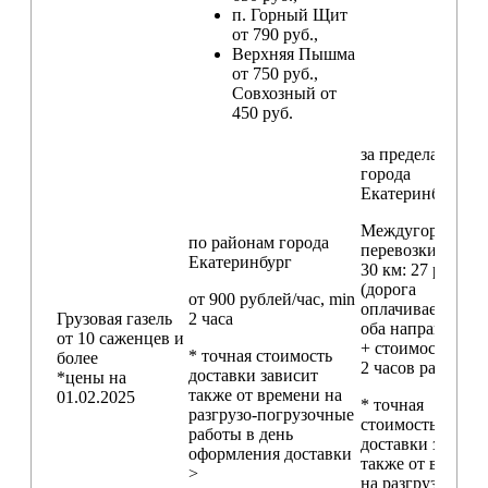
п. Горный Щит
от 790 руб.,
Верхняя Пышма
от 750 руб.,
Совхозный от
450 руб.
за пределами
города
Екатеринбург
Междугородние
по районам
города
перевозки
свыш
Екатеринбург
30 км
: 27 руб./км
(дорога
от 900 рублей/час, min
оплачивается в
Грузовая газель
2 часа
оба направления
от 10 саженцев и
+ стоимость min
* точная стоимость
более
2 часов работы)
доставки зависит
*цены на
также от времени на
01.02.2025
* точная
разгрузо-погрузочные
стоимость
работы в день
доставки зависи
оформления доставки
также от времен
>
на разгрузо-