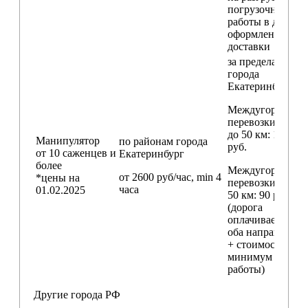
погрузочные
работы в день
оформления
доставки
за пределами
города
Екатеринбург
Междугородние
перевозки
до 50 км
: 18 000
Манипулятор
по районам
города
руб.
от 10 саженцев и
Екатеринбург
более
Междугородние
от 2600 руб/час, min 4
*цены на
перевозки
свыш
часа
01.02.2025
50 км
: 90 руб./км
(дорога
оплачивается в
оба направления
+ стоимость
минимум 4 часо
работы)
Другие города РФ