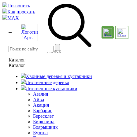
Позвонить
Как проехать
MAX
Каталог
Каталог
Хвойные деревья и кустарники
Лиственные деревья
Лиственные кустарники
Азалия
Айва
Акация
Барбарис
Бересклет
Бирючина
Боярышник
Бузина