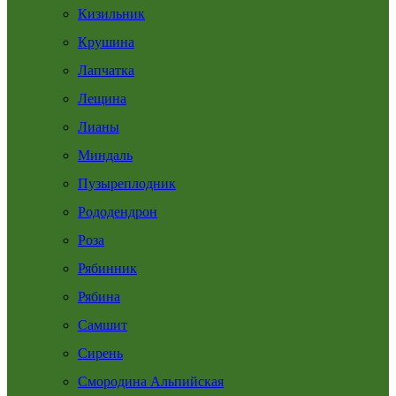
Кизильник
Крушина
Лапчатка
Лещина
Лианы
Миндаль
Пузыреплодник
Рододендрон
Роза
Рябинник
Рябина
Самшит
Сирень
Смородина Альпийская