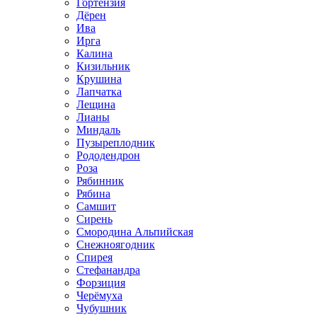
Гортензия
Дёрен
Ива
Ирга
Калина
Кизильник
Крушина
Лапчатка
Лещина
Лианы
Миндаль
Пузыреплодник
Рододендрон
Роза
Рябинник
Рябина
Самшит
Сирень
Смородина Альпийская
Снежноягодник
Спирея
Стефанандра
Форзиция
Черёмуха
Чубушник