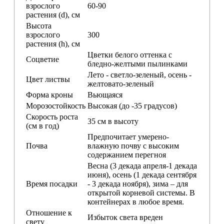
взрослого
60-90
растения (d), см
Высота
взрослого
300
растения (h), см
Цветки белого оттенка с
Соцветие
бледно-желтыми пылинками
Лето - светло-зеленый, осень -
Цвет листвы
желтовато-зеленый
Форма кроны
Вьющаяся
Морозостойкость
Высокая (до -35 градусов)
Скорость роста
35 см в высоту
(см в год)
Предпочитает умерено-
Почва
влажную почву с высоким
содержанием перегноя
Весна (3 декада апреля-1 декада
июня), осень (1 декада сентября
Время посадки
- 3 декада ноября), зима – для
открытой корневой системы. В
контейнерах в любое время.
Отношение к
Избыток света вреден
свету