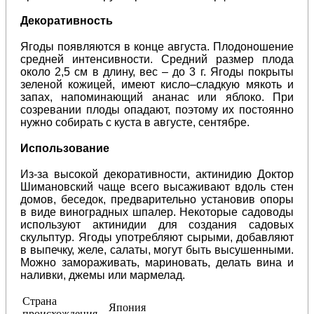
Декоративность
Ягоды появляются в конце августа. Плодоношение
средней интенсивности. Средний размер плода
около 2,5 см в длину, вес – до 3 г. Ягоды покрыты
зеленой кожицей, имеют кисло–сладкую мякоть и
запах, напоминающий ананас или яблоко. При
созревании плоды опадают, поэтому их постоянно
нужно собирать с куста в августе, сентябре.
Использование
Из-за высокой декоративности, актинидию Доктор
Шимановский чаще всего высаживают вдоль стен
домов, беседок, предварительно установив опоры
в виде виноградных шпалер. Некоторые садоводы
используют актинидии для создания садовых
скульптур. Ягоды употребляют сырыми, добавляют
в выпечку, желе, салаты, могут быть высушенными.
Можно замораживать, мариновать, делать вина и
наливки, джемы или мармелад.
Страна
Япония
происхождения