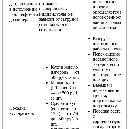
исполнения
стоимость
дендрологией
проекта
оговаривается
в исполнении
определяется по
индивидуально и
ландшафтного
договорённости с
зависит от загрузки
дизайнера
ландшафтным
специалиста и
дизайнером
сезонности.
Разгрузо-
погрузочные
работы на участке
Перемещение
посадочного
материала по
Куст в живую
участку и
изгородь — от
планирование
500 руб. за шт.
посадок
Малый куста
Выемка и
(Р9-конт 3 л)
перемещение
— от 500 руб.
грунта,
за шт.
подготовка ямы
Средний куст
под посадку
Посадка
(контейнер 5–
Посадка растения
кустарников
15 л) — от 750
с
до 3500 руб. за
корнеобразующи
шт.
стимулятором