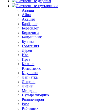
Лиственные деревья
Лиственные кустарники
Азалия
Айва
Акация
Барбарис
Бересклет
Бирючина
Боярышник
Бузина
Гортензия
Дёрен
Ива
Ирга
Калина
Кизильник
Крушина
Лапчатка
Лещина
Лианы
Миндаль
Пузыреплодник
Рододендрон
Роза
Рябинник