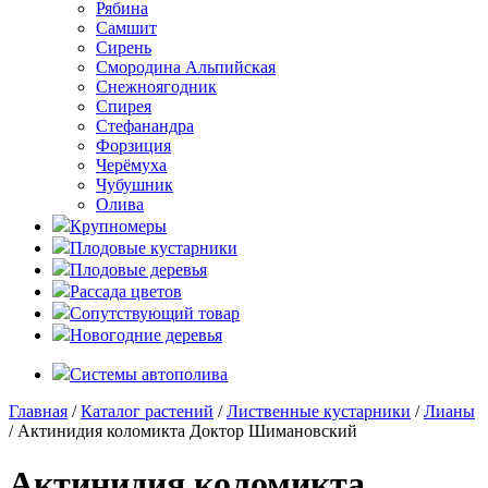
Рябина
Самшит
Сирень
Смородина Альпийская
Снежноягодник
Спирея
Стефанандра
Форзиция
Черёмуха
Чубушник
Олива
Крупномеры
Плодовые кустарники
Плодовые деревья
Рассада цветов
Сопутствующий товар
Новогодние деревья
Системы автополива
Главная
/
Каталог растений
/
Лиственные кустарники
/
Лианы
/ Актинидия коломикта Доктор Шимановский
Актинидия коломикта