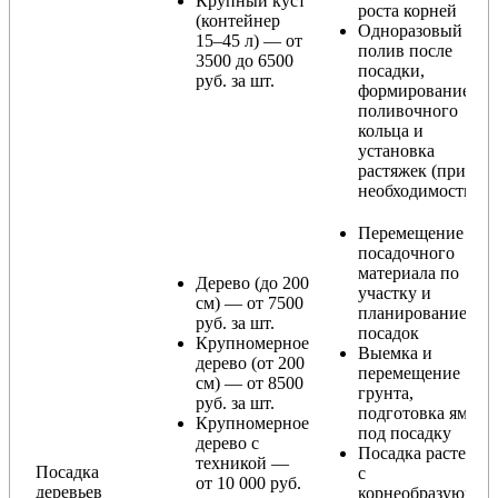
Крупный куст
роста корней
(контейнер
Одноразовый
15–45 л) — от
полив после
3500 до 6500
посадки,
руб. за шт.
формирование
поливочного
кольца и
установка
растяжек (при
необходимости)
Перемещение
посадочного
материала по
Дерево (до 200
участку и
см) — от 7500
планирование
руб. за шт.
посадок
Крупномерное
Выемка и
дерево (от 200
перемещение
см) — от 8500
грунта,
руб. за шт.
подготовка ямы
Крупномерное
под посадку
дерево с
Посадка растения
техникой —
Посадка
с
от 10 000 руб.
деревьев
корнеобразующи