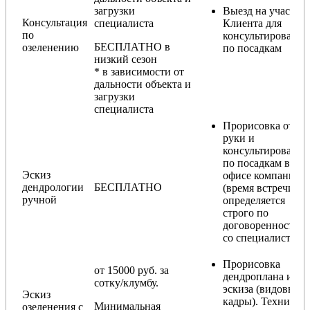
загрузки
Выезд на участок
Консультация
специалиста
Клиента для
по
консультирования
БЕСПЛАТНО в
озеленению
по посадкам
низкий сезон
* в зависимости от
дальности объекта и
загрузки
специалиста
Прорисовка от
руки и
консультирование
по посадкам в
Эскиз
офисе компании
дендрологии
БЕСПЛАТНО
(время встречи
ручной
определяется
строго по
договоренности
со специалистом)
Прорисовка
от 15000 руб. за
дендроплана и
сотку/клумбу.
эскиза (видовые
Эскиз
кадры). Техника
Минимальная
озеленения с