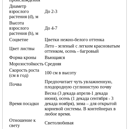
Диаметр
взрослого
До 2-3
растения (d), м
Высота
взрослого
До 4-7
растения (h), м
Соцветие
Цветки нежно-белого оттенка
Лето - зеленый с легким красноватым
Цвет листвы
оттенком, осень - багровый
Форма кроны
Вьющаяся
Морозостойкость
Средняя
Скорость роста
100 см в высоту
(см в год)
Предпочитает чуть увлажненную,
Почва
плодородную суглинистую почву
Весна (3 декада апреля-1 декада
июня), осень (1 декада сентября - 3
Время посадки
декада ноября), зима – для открытой
корневой системы. В контейнерах в
любое время.
Отношение к
Светолюбивая
свету