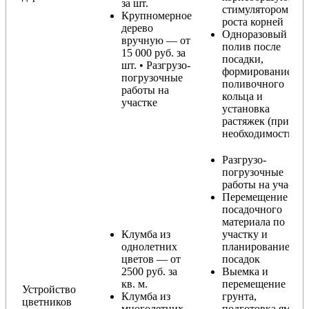
за шт.
стимулятором
Крупномерное
роста корней
дерево
Одноразовый
вручную — от
полив после
15 000 руб. за
посадки,
шт. • Разгрузо-
формирование
погрузочные
поливочного
работы на
кольца и
участке
установка
растяжек (при
необходимости)
Разгрузо-
погрузочные
работы на участке
Перемещение
посадочного
материала по
Клумба из
участку и
однолетних
планирование
цветов — от
посадок
2500 руб. за
Выемка и
кв. м.
перемещение
Устройство
Клумба из
грунта,
цветников
многолетних
подготовка ямы