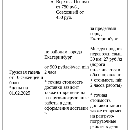
Верхняя Пышма
от 750 руб.,
Совхозный от
450 руб.
за пределами
города
Екатеринбург
Междугородние
по районам
города
перевозки
свыше
Екатеринбург
30 км
: 27 руб./км
(дорога
от 900 рублей/час, min
оплачивается в
Грузовая газель
2 часа
оба направления
от 10 саженцев и
+ стоимость min
* точная стоимость
более
2 часов работы)
доставки зависит
*цены на
также от времени на
01.02.2025
* точная
разгрузо-погрузочные
стоимость
работы в день
доставки зависит
оформления доставки
также от времени
>
на разгрузо-
погрузочные
работы в день