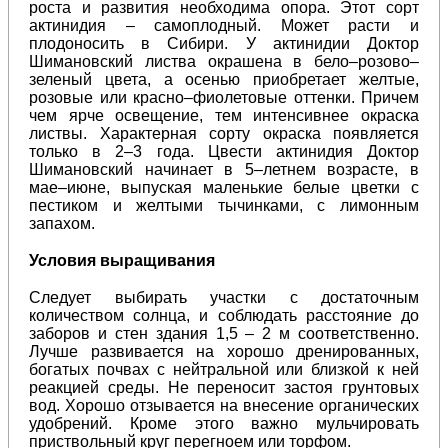
роста и развития необходима опора.
Этот сорт
актинидия – самоплодный. Может расти и
плодоносить в Сибири. У актинидии Доктор
Шимановский листва окрашена в бело–розово–
зеленый цвета, а осенью приобретает желтые,
розовые или красно–фиолетовые оттенки. Причем
чем ярче освещение, тем интенсивнее окраска
листвы. Характерная сорту окраска появляется
только в 2–3 года. Цвести актинидия Доктор
Шимановский начинает в 5–летнем возрасте, в
мае–июне, выпуская маленькие белые цветки с
пестиком и желтыми тычинками, с лимонным
запахом.
Условия выращивания
Следует выбирать участки с достаточным
количеством солнца, и соблюдать расстояние до
заборов и стен здания 1,5 – 2 м соответственно.
Лучше развивается на хорошо дренированных,
богатых почвах с нейтральной или близкой к ней
реакцией среды. Не переносит застоя грунтовых
вод. Хорошо отзывается на внесение органических
удобрений. Кроме этого важно мульчировать
приствольный круг перегноем или торфом.