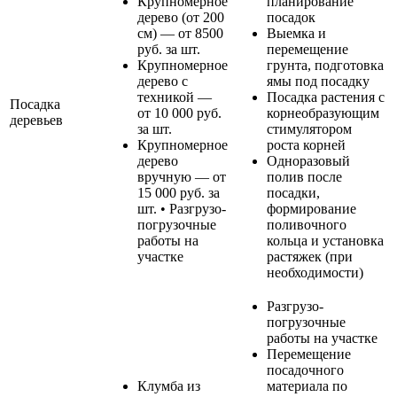
Крупномерное
планирование
дерево (от 200
посадок
см) — от 8500
Выемка и
руб. за шт.
перемещение
Крупномерное
грунта, подготовка
дерево с
ямы под посадку
техникой —
Посадка растения с
Посадка
от 10 000 руб.
корнеобразующим
деревьев
за шт.
стимулятором
Крупномерное
роста корней
дерево
Одноразовый
вручную — от
полив после
15 000 руб. за
посадки,
шт. • Разгрузо-
формирование
погрузочные
поливочного
работы на
кольца и установка
участке
растяжек (при
необходимости)
Разгрузо-
погрузочные
работы на участке
Перемещение
посадочного
Клумба из
материала по