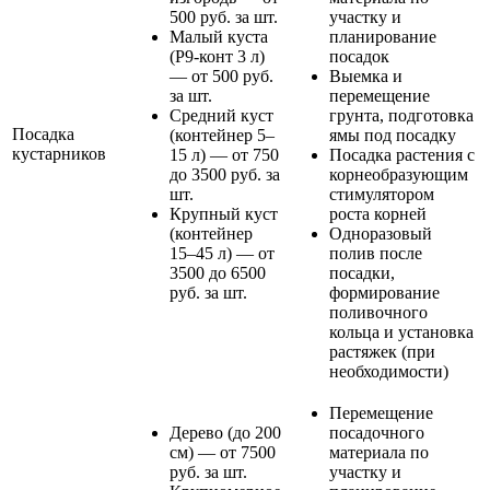
500 руб. за шт.
участку и
Малый куста
планирование
(Р9-конт 3 л)
посадок
— от 500 руб.
Выемка и
за шт.
перемещение
Средний куст
грунта, подготовка
Посадка
(контейнер 5–
ямы под посадку
кустарников
15 л) — от 750
Посадка растения с
до 3500 руб. за
корнеобразующим
шт.
стимулятором
Крупный куст
роста корней
(контейнер
Одноразовый
15–45 л) — от
полив после
3500 до 6500
посадки,
руб. за шт.
формирование
поливочного
кольца и установка
растяжек (при
необходимости)
Перемещение
Дерево (до 200
посадочного
см) — от 7500
материала по
руб. за шт.
участку и