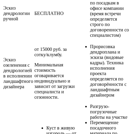
по посадкам в
Эскиз
офисе компании
дендрологии
БЕСПЛАТНО
(время встречи
ручной
определяется
строго по
договоренности со
специалистом)
Прорисовка
от 15000 руб. за
дендроплана и
сотку/клумбу.
эскиза (видовые
Эскиз
кадры). Техника
Минимальная
озеленения с
исполнения
стоимость
дендрологией
проекта
оговаривается
в исполнении
определяется по
индивидуально и
ландшафтного
договорённости с
зависит от загрузки
дизайнера
ландшафтным
специалиста и
дизайнером
сезонности.
Разгрузо-
погрузочные
работы на участке
Перемещение
Куст в живую
посадочного
изгородь — от
материала по