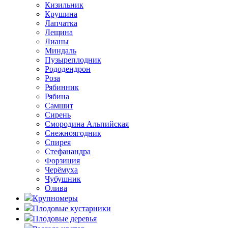
Кизильник
Крушина
Лапчатка
Лещина
Лианы
Миндаль
Пузыреплодник
Рододендрон
Роза
Рябинник
Рябина
Самшит
Сирень
Смородина Альпийская
Снежноягодник
Спирея
Стефанандра
Форзиция
Черёмуха
Чубушник
Олива
Крупномеры
Плодовые кустарники
Плодовые деревья