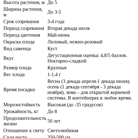
Высота растения, м
До 5
Ширина растения,
До 3-5
м
Срок созревания
3-4 года
Период созревания
Вторая декада июля
Период цветения
Май-июнь
Окраска плода
Лиловый, нежно-розовый
Вид саженца
Куст
Дегустационная оценка: 4,8/5 баллов.
Вкус
Нектарно-сладкий
Размер плода
Крупные
Вес плода
1-1,4 г
Весна (3 декада апреля-1 декада июня),
осень (1 декада сентября - 3 декада
Время посадки
ноября), зима – для открытой корневой
системы. В контейнерах в любое время.
Морозостойкость
Высокая (до -35 градусов)
Урожайность, кг
До 8
Продолжительность
50 лет
жизни
Отношение к свету
Светолюбивая
Сила роста
350-500 см